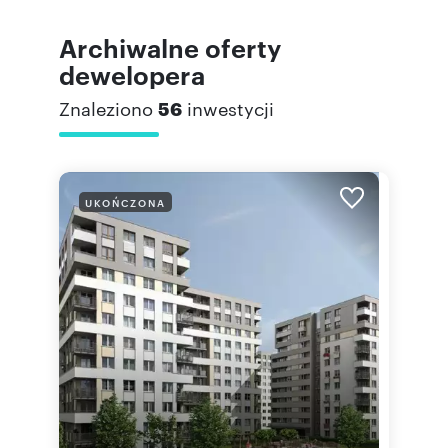
Archiwalne oferty
dewelopera
Znaleziono
56
inwestycji
UKOŃCZONA
"Osie
Kraków,
Sawick
Dzielnica
nowocze
Czyżyny 
To właśn
powstało 