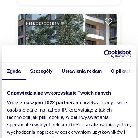
NIEROZPOCZĘTA
Nowa 
Kraków
Myśliw
Osiedle
Krakowie
Atrakcyj
Zgoda
Szczegóły
Ustawienia reklam
O plikach c
ponadcza
dekoracy
Odpowiedzialne wykorzystanie Twoich danych
Wraz z
naszymi 1022 partnerami
przetwarzamy Twoje
osobiste dane, np. adres IP, korzystając z takich
technologii jak pliki cookie, w celu wyświetlania
spersonalizowanych reklam i treści, analizowania tychże,
UKOŃCZONA
wychodzenia naprzeciw oczekiwaniom użytkowników i
FAMMA