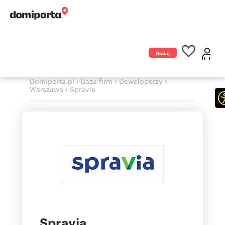
Dodaj
ogłoszenie
›
›
›
Domiporta.pl
Baza firm
Deweloperzy
›
Warszawa
Spravia
Spravia