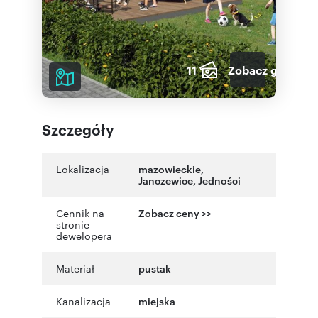
11
Zobacz galerię
Szczegóły
Lokalizacja
mazowieckie
,
Janczewice
,
Jedności
Cennik na
Zobacz ceny >>
stronie
dewelopera
Materiał
pustak
Kanalizacja
miejska