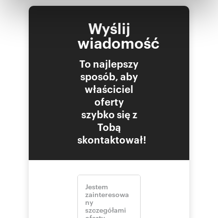
Partnerzy mogą połączyć te informacje z innymi danymi
otrzymanymi od Ciebie lub uzyskanymi podczas
Wyślij
korzystania z ich usług.
wiadomość
To najlepszy
sposób, aby
właściciel
oferty
szybko się z
Tobą
skontaktował!