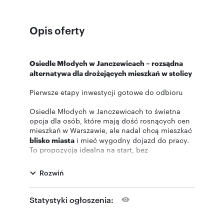
Opis oferty
Osiedle Młodych w Janczewicach – rozsądna
alternatywa dla drożejących mieszkań w stolicy
Pierwsze etapy inwestycji gotowe do odbioru
Osiedle Młodych w Janczewicach to świetna
opcja dla osób, które mają dość rosnących cen
mieszkań w Warszawie, ale nadal chcą mieszkać
blisko miasta
i mieć wygodny dojazd do pracy.
To propozycja idealna na start, bez
kompromisów w kwestii komfortu życia.
Inwestycja znajduje się zaledwie
4 km od
Rozwiń
granicy Warszawy,
w gminie Lesznowola,
pomiędzy trasami S7 i S8, co pozwala szybko
dostać się zarówno do stolicy, jak i w kierunku
Statystyki ogłoszenia:
południowej czy zachodniej Polski.
Na osiedlu powstają
3-pokojowe mieszkania
w