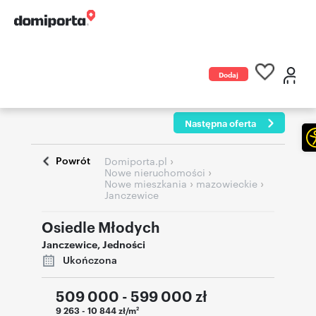
Dodaj
ogłoszenie
Następna oferta
Powrót
›
Domiporta.pl
›
Nowe nieruchomości
›
›
Nowe mieszkania
mazowieckie
Janczewice
Osiedle Młodych
Janczewice
,
Jedności
Ukończona
509 000 - 599 000
zł
9 263 - 10 844 zł/m
2