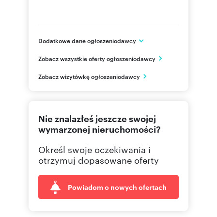
Dodatkowe dane ogłoszeniodawcy
Novisa Development
Zobacz wszystkie oferty ogłoszeniodawcy
ul. Cieślewskich 53
Warszawa
Zobacz wizytówkę ogłoszeniodawcy
mazowieckie
226244
Pokaż telefon
Nie znalazłeś jeszcze swojej
wymarzonej nieruchomości?
Określ swoje oczekiwania i
otrzymuj dopasowane oferty
Powiadom o nowych ofertach