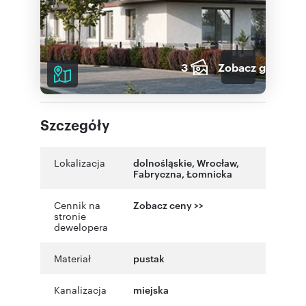
3
Zobacz galerię
Szczegóły
Lokalizacja
dolnośląskie
,
Wrocław
,
Fabryczna
,
Łomnicka
Cennik na
Zobacz ceny >>
stronie
dewelopera
Materiał
pustak
Kanalizacja
miejska