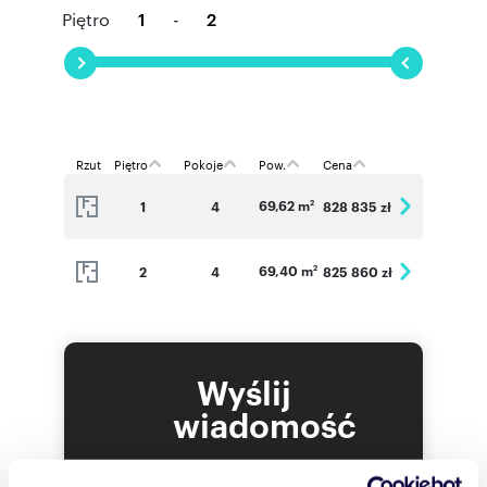
Piętro
-
Rzut
Piętro
Pokoje
Pow.
Cena
69,62 m
1
4
828 835 zł
2
69,40 m
2
4
825 860 zł
2
Wyślij
wiadomość
To najlepszy