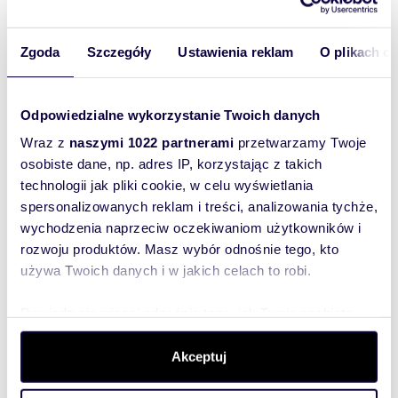
sposób, aby
właściciel
oferty
Zgoda
Szczegóły
Ustawienia reklam
O plikach c
szybko się z
Tobą
Odpowiedzialne wykorzystanie Twoich danych
skontaktował!
Wraz z
naszymi 1022 partnerami
przetwarzamy Twoje
osobiste dane, np. adres IP, korzystając z takich
technologii jak pliki cookie, w celu wyświetlania
spersonalizowanych reklam i treści, analizowania tychże,
wychodzenia naprzeciw oczekiwaniom użytkowników i
rozwoju produktów. Masz wybór odnośnie tego, kto
używa Twoich danych i w jakich celach to robi.
Dowiedz się więcej odnośnie tego, jak Twoje osobiste
dane są przetwarzane oraz ustaw własne preferencje w
sekcji szczegółów
. W Deklaracji plików cookie możesz
Akceptuj
zmienić lub wycofać swoją zgodę w dowolnej chwili.