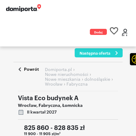
Dodaj
ogłoszenie
Następna oferta
Powrót
›
Domiporta.pl
›
Nowe nieruchomości
›
›
Nowe mieszkania
dolnośląskie
›
Wrocław
Fabryczna
Vista Eco budynek A
Wrocław
,
Fabryczna
,
Łomnicka
II kwartał 2027
825 860 - 828 835
zł
11 900 - 11 905 zł/m
2