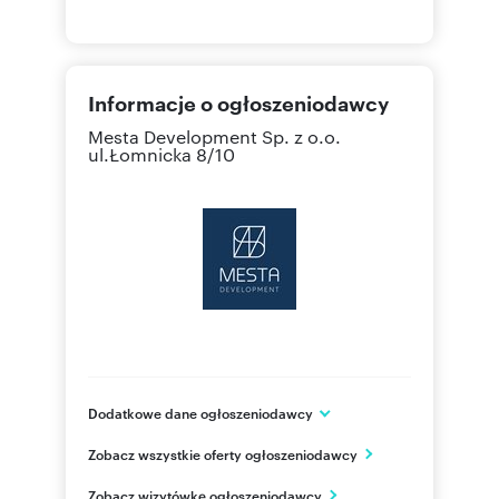
Informacje o ogłoszeniodawcy
Mesta Development Sp. z o.o.
ul.Łomnicka 8/10
Dodatkowe dane ogłoszeniodawcy
Mesta Development Sp. z o.o.
Zobacz wszystkie oferty ogłoszeniodawcy
ul. Pasterska2B
Wrocław
Zobacz wizytówkę ogłoszeniodawcy
dolnośląskie