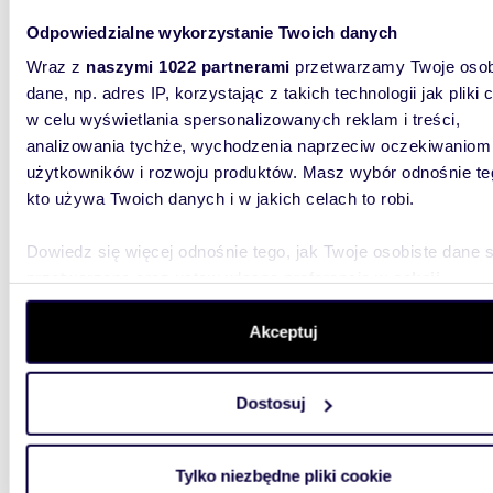
mieszk
Odpowiedzialne wykorzystanie Twoich danych
Wraz z
naszymi 1022 partnerami
przetwarzamy Twoje osob
dane, np. adres IP, korzystając z takich technologii jak pliki 
w celu wyświetlania spersonalizowanych reklam i treści,
analizowania tychże, wychodzenia naprzeciw oczekiwaniom
użytkowników i rozwoju produktów. Masz wybór odnośnie te
kto używa Twoich danych i w jakich celach to robi.
42,9
Dowiedz się więcej odnośnie tego, jak Twoje osobiste dane 
miesz
przetwarzane oraz ustaw własne preferencje w
sekcji
szczegółów
. W Deklaracji plików cookie możesz zmienić lu
664 9
wycofać swoją zgodę w dowolnej chwili.
Akceptuj
mieszk
Wykorzystujemy pliki cookie do spersonalizowania treści i r
WITAMY 
Dostosuj
aby oferować funkcje społecznościowe i analizować ruch w 
obejmują
zostały j
witrynie. Informacje o tym, jak korzystasz z naszej witryny,
udostępniamy partnerom społecznościowym, reklamowym i
Tylko niezbędne pliki cookie
analitycznym. Partnerzy mogą połączyć te informacje z inn