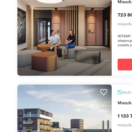
miesz
723 8
mieszk
WITAMY 
obejmują
zostały j
59,47
miesz
1 133 
mieszk