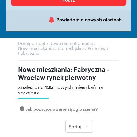
Powiadom o nowych ofertach
›
›
Domiporta.pl
Nowe nieruchomości
›
›
›
Nowe mieszkania
dolnośląskie
Wrocław
Fabryczna
Nowe mieszkania: Fabryczna -
Wrocław rynek pierwotny
135
Znaleziono
nowych mieszkań na
sprzedaż
Jak pozycjonowane są ogłoszenia?
Sortuj