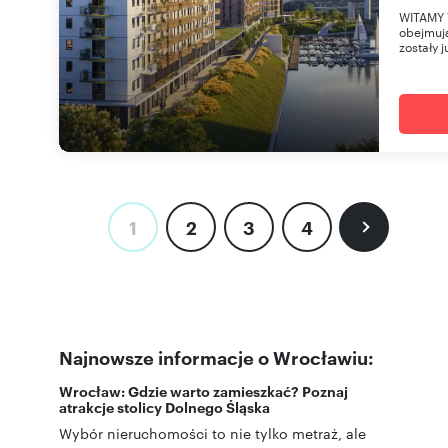
WITAMY 
obejmują
zostały j
1
2
3
4
Najnowsze informacje o Wrocławiu:
Wrocław: Gdzie warto zamieszkać? Poznaj
atrakcje stolicy Dolnego Śląska
Wybór nieruchomości to nie tylko metraż, ale