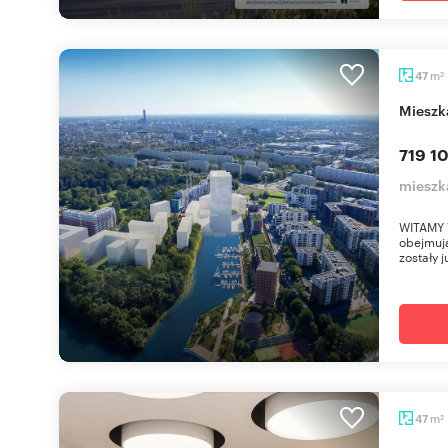
m
47
2
miesz
719 10
mieszk
WITAMY 
obejmują
zostały j
m
47
2