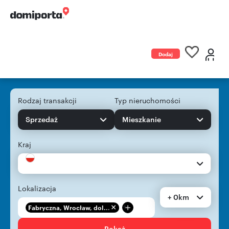
Dodaj
ogłoszenie
Rodzaj transakcji
Typ nieruchomości
Sprzedaż
Mieszkanie
Kraj
Lokalizacja
+ 0km
+
Fabryczna, Wrocław, dol...
Pokaż