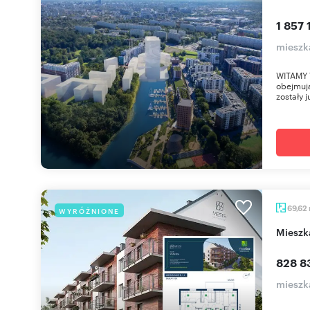
1 857 
mieszk
WITAMY 
obejmują
zostały j
69,62
WYRÓŻNIONE
miesz
828 83
mieszk