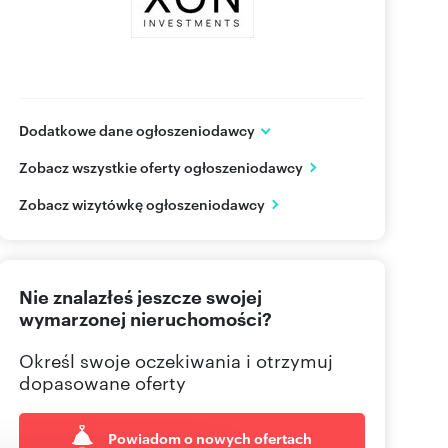
Dodatkowe dane ogłoszeniodawcy
XON Investments Sp. z o.o.
Zobacz wszystkie oferty ogłoszeniodawcy
ul. Garncarska 34
Częstochowa
śląskie
Zobacz wizytówkę ogłoszeniodawcy
504 25
Pokaż telefon
Nie znalazłeś jeszcze swojej
wymarzonej nieruchomości?
Określ swoje oczekiwania i otrzymuj
dopasowane oferty
Powiadom o nowych ofertach