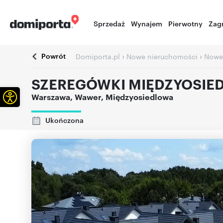
Sprzedaż
Wynajem
Pierwotny
Zag
Powrót
›
›
Domiporta.pl
Nowe nieruchomości
Nowe
SZEREGÓWKI MIĘDZYOSIE
Otwórz pasek narzędzi
Warszawa
,
Wawer
,
Międzyosiedlowa
Ukończona