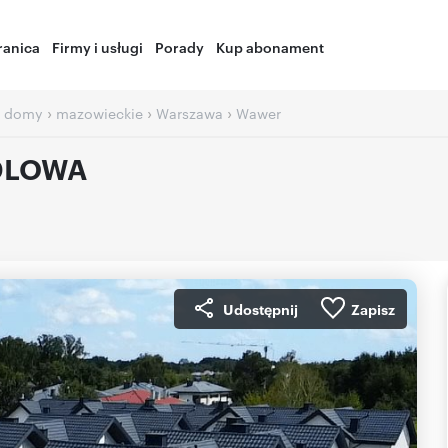
ranica
Firmy i usługi
Porady
Kup abonament
›
›
›
 domy
mazowieckie
Warszawa
Wawer
DLOWA
Udostępnij
Zapisz