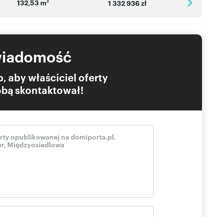
132,53 m
2
1 332 936 zł
wiadomość
, aby właściciel oferty
Tobą skontaktował!