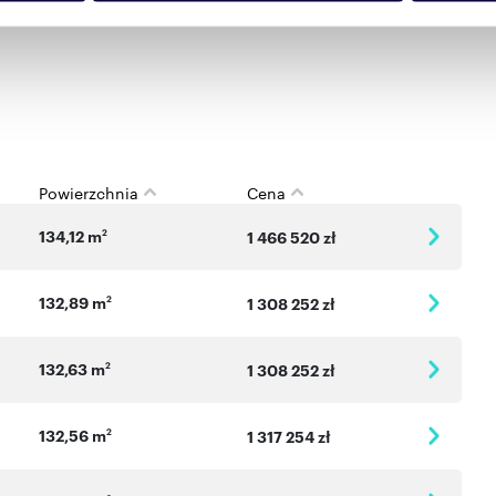
Partnerzy mogą połączyć te informacje z innymi danymi otrzym
nia z ich usług.
Powierzchnia
Cena
134,12 m
2
1 466 520 zł
132,89 m
2
1 308 252 zł
132,63 m
2
1 308 252 zł
132,56 m
2
1 317 254 zł