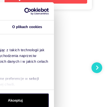
O plikach cookies
ąc z takich technologii jak
 wychodzenia naprzeciw
ch danych i w jakich celach
Następn
sne preferencje w
sekcji
j chwili.
ołecznościowe i analizować
Akceptuj
artnerom społecznościowym,