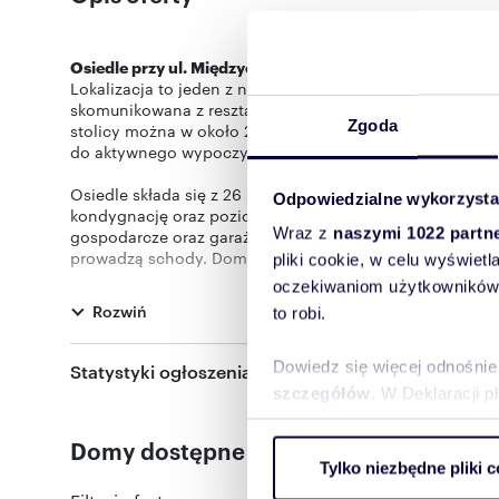
Osiedle przy ul. Międzyosiedlowej
jest położone w atrakc
Lokalizacja to jeden z najważniejszych atutów kameralne
skomunikowana z resztą Warszawy dzięki dobrze rozwin
Zgoda
stolicy można w około 20 minut dotrzeć samochodem cz
do aktywnego wypoczynku, gwarantując jednocześnie cis
Osiedle składa się z 26 segmentów, a każdy z nich ofer
Odpowiedzialne wykorzysta
kondygnację oraz poziom poddasza. Na parterze mieści 
Wraz z
naszymi 1022 partn
gospodarcze oraz garaż. Piętro to trzy pokoje, hol i łazi
prowadzą schody. Domy zostały wykonane z wysokiej klas
pliki cookie, w celu wyświet
koszty utrzymania. W segmentach zastosowano stolarkę
oczekiwaniom użytkowników i
ogrzewanie realizowane jest poprzez dwufunkcyjny piec
Rozwiń
to robi.
także wyposażone w schody na piętro i poddasze. Ponadt
grzewczą, internetową i alarmową.
Dowiedz się więcej odnośnie
Statystyki ogłoszenia:
Domy posiadają ogrodzone ogródki, a przed bramą gara
szczegółów
. W Deklaracji 
Domy dostępne w inwestycji
Wykorzystujemy pliki cookie 
Tylko niezbędne pliki c
ruch w naszej witrynie. Inf