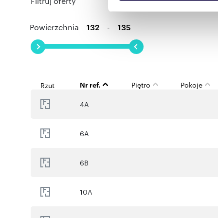
Filtruj oferty
reklamowym i analitycznym. 
uzyskanymi podczas korzysta
Powierzchnia
-
Nr ref.
Piętro
Pokoje
Rzut
4A
6A
6B
10A