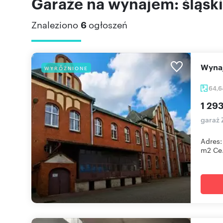
Garaże na wynajem: śląsk
Znaleziono
6
ogłoszeń
Wyn
WYRÓŻNIONE
64,
1 293
garaż 
Adres:
m2 Ce.