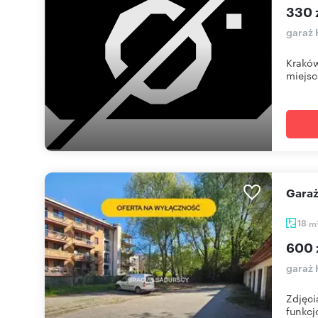
330 
garaż 
Kraków
miejsc
Gar
18
m
600 
garaż 
Zdjęci
funkcjo