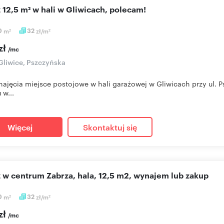
ż 12,5 m² w hali w Gliwicach, polecam!
0
m
32
zł/m
2
2
zł
/mc
Gliwice, Pszczyńska
ajęcia miejsce postojowe w hali garażowej w Gliwicach przy ul. P
 w...
Więcej
Skontaktuj się
aż w centrum Zabrza, hala, 12,5 m2, wynajem lub zakup
0
m
32
zł/m
2
2
zł
/mc