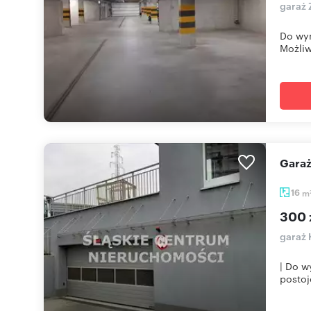
garaż 
Do wyn
Możliw
Gar
16
m
300 
garaż 
| Do w
postoj