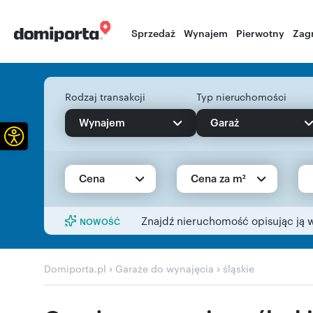
Sprzedaż
Wynajem
Pierwotny
Zag
Rodzaj transakcji
Typ nieruchomości
Wynajem
Garaż
Otwórz pasek narzędzi
Cena
Cena za m²
Znajdź nieruchomość opisując ją 
NOWOŚĆ
›
›
Domiporta.pl
Garaże do wynajęcia
śląskie