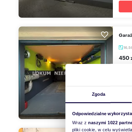
Gar
16,
450 
garaż 
Do wyn
położon
Zgoda
Odpowiedzialne wykorzysta
Wraz z
naszymi 1022 partn
pliki cookie, w celu wyświet