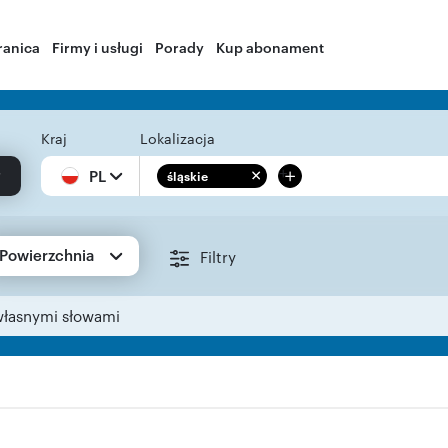
ranica
Firmy i usługi
Porady
Kup abonament
Kraj
Lokalizacja
+
PL
śląskie
Powierzchnia
Filtry
własnymi słowami