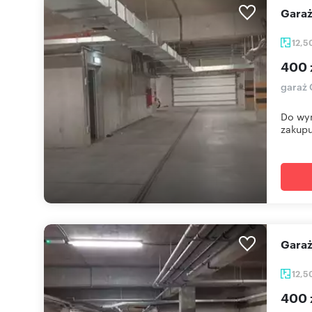
Gara
12,5
400 
garaż 
Do wyn
zakupu
Gar
12,5
400 