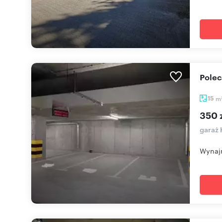
Pole
15
m
350 
garaż 
Wynajm