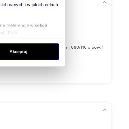
ch danych i w jakich celach
sne preferencje w
sekcji
j chwili.
ołecznościowe i analizować
a pomieszczeń: 1 Grunt: dz. ewid. nr 860/118 o pow. 1
Akceptuj
artnerom społecznościowym,
anymi od Ciebie lub