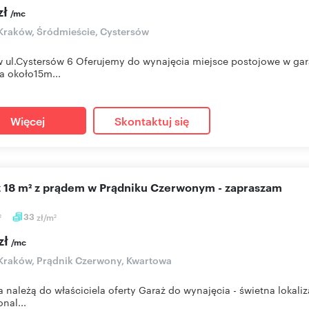
zł
/mc
Kraków, Śródmieście, Cystersów
 ul.Cystersów 6 Oferujemy do wynajęcia miejsce postojowe w ga
a około15m...
Więcej
Skontaktuj się
aż 18 m² z prądem w Prądniku Czerwonym - zapraszam
33
zł/m
2
2
zł
/mc
Kraków, Prądnik Czerwony, Kwartowa
a należą do właściciela oferty Garaż do wynajęcia - świetna lokal
nal...