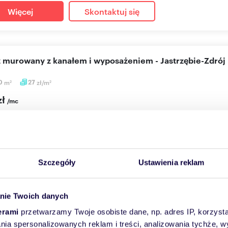
Więcej
Skontaktuj się
aż murowany z kanałem i wyposażeniem - Jastrzębie-Zdrój
50
m
27
zł/m
2
2
zł
/mc
Jastrzębie-Zdrój, Osiedle Arki Bożka, Zielona
ajęcia garaż murowany z kanałem oraz wyposażeniem widocznym
y przy ul. Zie...
Szczegóły
Ustawienia reklam
Więcej
Skontaktuj się
nie Twoich danych
erami
przetwarzamy Twoje osobiste dane, np. adres IP, korzystaj
lania spersonalizowanych reklam i treści, analizowania tychże,