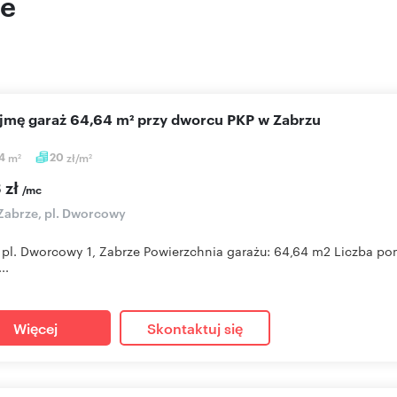
ie
ajmę garaż 64,64 m² przy dworcu PKP w Zabrzu
64
m
20
zł/m
2
2
 zł
/mc
Zabrze, pl. Dworcowy
 pl. Dworcowy 1, Zabrze Powierzchnia garażu: 64,64 m2 Liczba pomi
..
Więcej
Skontaktuj się