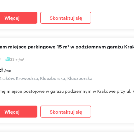
Więcej
Skontaktuj się
cam miejsce parkingowe 15 m² w podziemnym garażu Kr
23
zł/m
2
2
zł
/mc
Kraków, Krowodrza, Kluczborska, Kluczborska
ę miejsce postojowe w garażu podziemnym w Krakowie przy ul. Klu
Więcej
Skontaktuj się