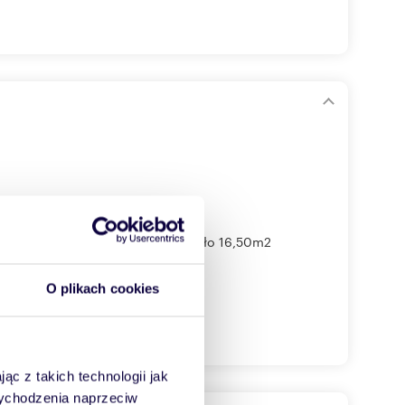
 na zdjęciach o powierzchni około 16,50m2
O plikach cookies
ąc z takich technologii jak
 wychodzenia naprzeciw