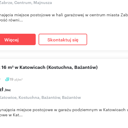
Zabrze, Centrum, Majnusza
ajęcia miejsce postojowe w hali garażowej w centrum miasta Zabrz
ość równi...
Więcej
Skontaktuj się
aż 16 m² w Katowicach (Kostuchna, Bażantów)
19
zł/m
2
2
zł
/mc
Katowice, Kostuchna, Bażantów, Bażantów
ynajęcia miejsce postojowe w garażu podziemnym w Katowicach u
owe w Kat...