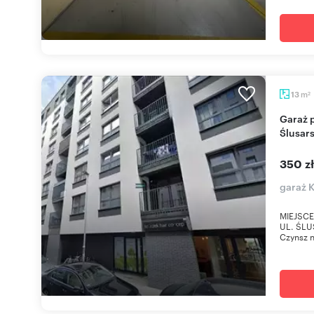
m
13
2
Garaż podziemny 13 m² w Krakowie (Podgórze,
Ślusar
350 z
garaż 
MIEJSC
UL. ŚLU
Czynsz n