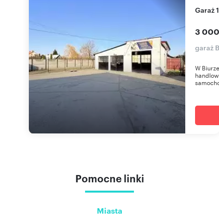
Garaż
3 000
garaż 
W Biurze
handlowo
samocho
Pomocne linki
Miasta