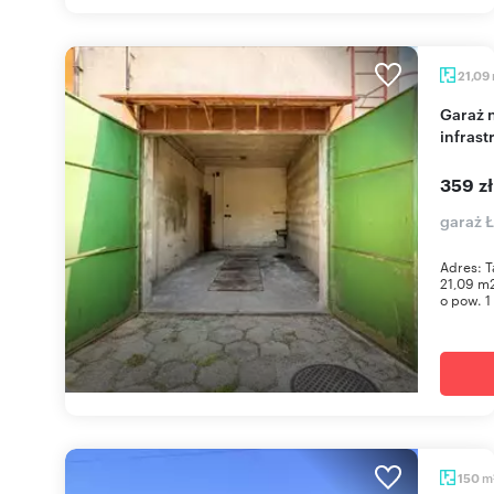
21,09
Garaż na wynajem w Łazach, 21,09 m2, pełna
infrast
359 z
garaż Ł
Adres: T
21,09 m2
o pow. 1
m
150