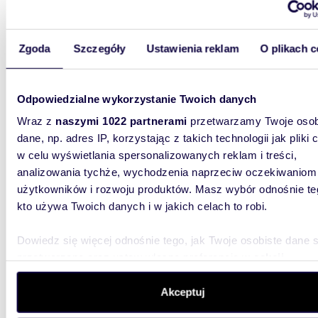
promieniu
50 km
(
zobacz wszystkie
)
Zgoda
Szczegóły
Ustawienia reklam
O plikach c
64,64
WYRÓŻNIONE
Wynajmę garaż 64,64 m² przy dworcu PKP w
Zabrzu
Odpowiedzialne wykorzystanie Twoich danych
Wraz z
naszymi 1022 partnerami
przetwarzamy Twoje osob
1 293 
dane, np. adres IP, korzystając z takich technologii jak pliki 
garaż 
w celu wyświetlania spersonalizowanych reklam i treści,
analizowania tychże, wychodzenia naprzeciw oczekiwaniom
Adres: p
m2 Liczb
użytkowników i rozwoju produktów. Masz wybór odnośnie te
2 444 m
kto używa Twoich danych i w jakich celach to robi.
Dowiedz się więcej odnośnie tego, jak Twoje osobiste dane 
przetwarzane oraz ustaw własne preferencje w
sekcji
szczegółów
. W Deklaracji plików cookie możesz zmienić lu
wycofać swoją zgodę w dowolnej chwili.
Akceptuj
12,50