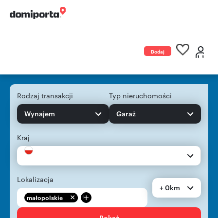
Dodaj
ogłoszenie
Rodzaj transakcji
Typ nieruchomości
Wynajem
Garaż
Kraj
Lokalizacja
+ 0km
+
małopolskie
Pokaż