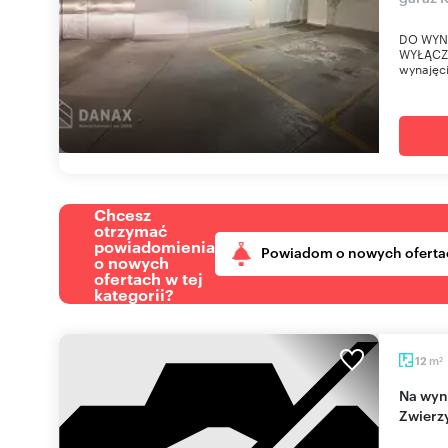
DO WYN
WYŁĄCZ
wynajęci
Chcesz
otrzymać
powiadomienia
Powiadom o nowych oferta
o nowych
ofertach w tej
kategorii?
m
12
2
Na wynajem podziemny garaż w Krakowie
Zwierz