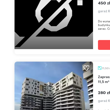
450 z
garaż K
Do wyna
budynku 
zaraz. C
11,50
Zapraszam do wynajęcia miejsca postojowego
11,5 m
280 z
garaż 