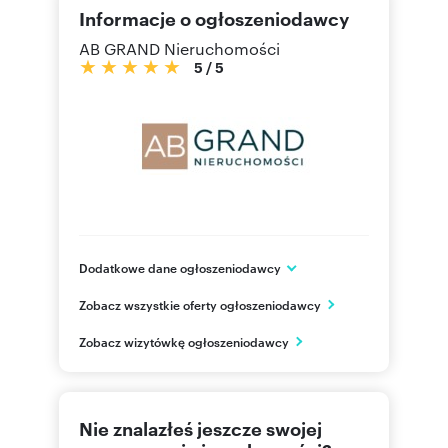
Informacje o ogłoszeniodawcy
AB GRAND Nieruchomości
5
/
5
Dodatkowe dane ogłoszeniodawcy
ul. Doktor Ireny Białówny 6/1
Zobacz wszystkie oferty ogłoszeniodawcy
Białystok
podlaskie
PL
Zobacz wizytówkę ogłoszeniodawcy
856748
Pokaż telefon
Nie znalazłeś jeszcze swojej
692955
Pokaż telefon