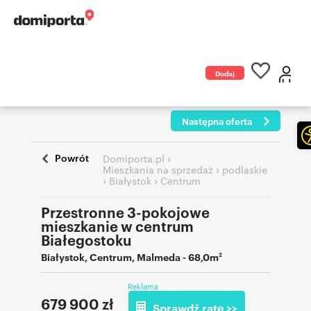
Dodaj
ogłoszenie
Następna oferta
Powrót
›
Domiporta.pl
›
Mieszkania na sprzedaż
podlaskie
›
›
Białystok
Centrum
Przestronne 3-pokojowe
mieszkanie w centrum
Białegostoku
Białystok
,
Centrum
,
Malmeda
- 68,0m
2
Reklama
679 900
zł
Sprawdź ratę >>