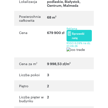
Lokalizacja
podlaskie
,
Białystok
,
Centrum
,
Malmeda
Powierzchnia
68 m
2
całkowita
Reklama
Cena
679 900 zł
Sprawdź
ratę
RSSO 6,09% na dz.
01.06.26
Cena za m
9 998,53 zł/m
2
2
Liczba pokoi
3
Piętro
2
Liczba pięter w
2
budynku