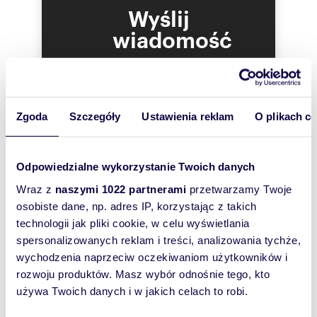
Wyślij
wiadomość
To najlepszy
sposób, aby
właściciel
Zgoda
Szczegóły
Ustawienia reklam
O plikach c
oferty
szybko się z
Tobą
Odpowiedzialne wykorzystanie Twoich danych
skontaktował!
Wraz z
naszymi 1022 partnerami
przetwarzamy Twoje
osobiste dane, np. adres IP, korzystając z takich
technologii jak pliki cookie, w celu wyświetlania
spersonalizowanych reklam i treści, analizowania tychże,
wychodzenia naprzeciw oczekiwaniom użytkowników i
rozwoju produktów. Masz wybór odnośnie tego, kto
używa Twoich danych i w jakich celach to robi.