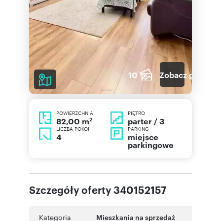
10
Zobacz galerię
POWIERZCHNIA
PIĘTRO
2
parter / 3
82,00 m
LICZBA POKOI
PARKING
4
miejsce
parkingowe
Szczegóły oferty 340152157
Kategoria
Mieszkania na sprzedaż