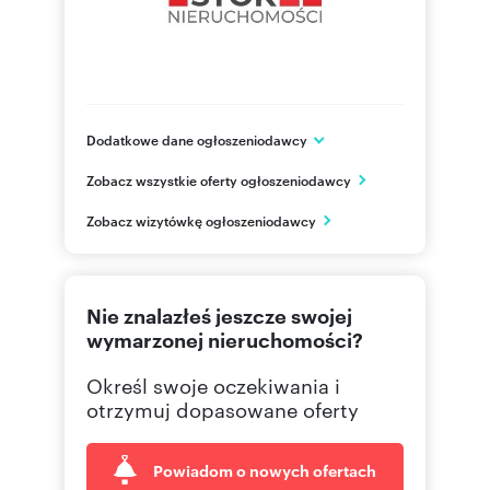
Dodatkowe dane ogłoszeniodawcy
ul. Jurowiecka 42/3
Zobacz wszystkie oferty ogłoszeniodawcy
Białystok
podlaskie
PL
Zobacz wizytówkę ogłoszeniodawcy
505 00
Pokaż telefon
Nie znalazłeś jeszcze swojej
wymarzonej nieruchomości?
Określ swoje oczekiwania i
otrzymuj dopasowane oferty
Powiadom o nowych ofertach