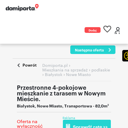
Dodaj
ogłoszenie
Następna oferta
Powrót
›
Domiporta.pl
›
Mieszkania na sprzedaż
podlaskie
›
›
Białystok
Nowe Miasto
Przestronne 4-pokojowe
mieszkanie z tarasem w Nowym
Mieście.
Białystok
,
Nowe Miasto
,
Transportowa
- 82,0m
2
Reklama
Oferta na
wyłączność
Sprawdź ratę >>