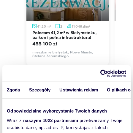
dla rodziny z dziećmi lub osób pracujących
zdalnie.
ATUTY NIERUCHOMOŚCI:
m
zł/m
41,20
2
11 046
61,8
2
2
2
Polecam 41,2 m² w Białymstoku,
Do sprzedania przestronne 3-
82 m² - idealna przestrzeń dla rodziny
ch z
balkon i pełna infrastruktura!
pokoj
Biały
455 100 zł
3 oddzielne sypialnie
439 
mieszkanie Białystok, Nowe Miasto,
Stefana Żeromskiego
to,
mieszk
duży salon z kuchnią - serce domu
Stanis
taras 9 m²
wysoki parter
Zgoda
Szczegóły
Ustawienia reklam
O plikach c
budynek z 2008 roku
Wyślij
piwnica - dodatkowa przestrzeń do
wiadomość
przechowywania
Odpowiedzialne wykorzystanie Twoich danych
Wraz z
naszymi 1022 partnerami
przetwarzamy Twoje
świetna lokalizacja - Nowe Miasto, blisko
To najlepszy
pełnej infrastruktury
osobiste dane, np. adres IP, korzystając z takich
sposób, aby