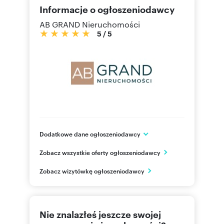
Informacje o ogłoszeniodawcy
AB GRAND Nieruchomości
5
/
5
Dodatkowe dane ogłoszeniodawcy
ul. Doktor Ireny Białówny 6/1
Zobacz wszystkie oferty ogłoszeniodawcy
Białystok
podlaskie
PL
Zobacz wizytówkę ogłoszeniodawcy
856748
Pokaż telefon
Nie znalazłeś jeszcze swojej
692955
Pokaż telefon