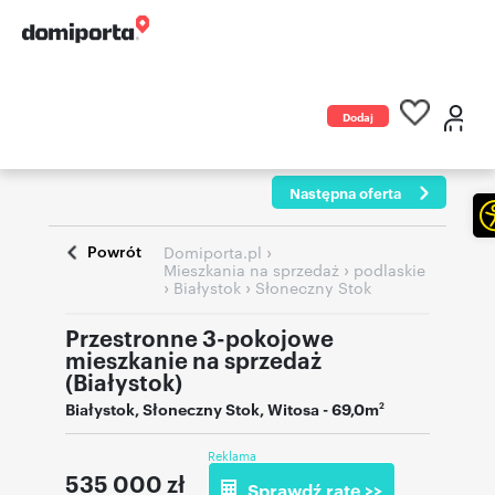
Dodaj
ogłoszenie
Następna oferta
Powrót
›
Domiporta.pl
›
Mieszkania na sprzedaż
podlaskie
›
›
Białystok
Słoneczny Stok
Przestronne 3-pokojowe
mieszkanie na sprzedaż
(Białystok)
Białystok
,
Słoneczny Stok
,
Witosa
- 69,0m
2
Reklama
535 000
zł
Sprawdź ratę >>