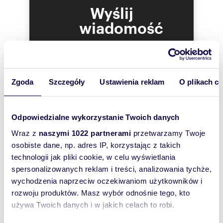
Wyślij
wiadomość
To najlepszy
sposób, aby
właściciel
Zgoda
Szczegóły
Ustawienia reklam
O plikach c
oferty
szybko się z
Tobą
Odpowiedzialne wykorzystanie Twoich danych
skontaktował!
Wraz z
naszymi 1022 partnerami
przetwarzamy Twoje
osobiste dane, np. adres IP, korzystając z takich
technologii jak pliki cookie, w celu wyświetlania
spersonalizowanych reklam i treści, analizowania tychże,
wychodzenia naprzeciw oczekiwaniom użytkowników i
rozwoju produktów. Masz wybór odnośnie tego, kto
używa Twoich danych i w jakich celach to robi.