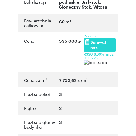
Lokalizacja
podlaskie
,
Białystok
,
Słoneczny Stok
,
Witosa
Powierzchnia
69 m
2
całkowita
Reklama
Cena
535 000 zł
Sprawdź
ratę
RSSO 6,09% na dz.
01.06.26
Cena za m
7 753,62 zł/m
2
2
Liczba pokoi
3
Piętro
2
Liczba pięter w
3
budynku