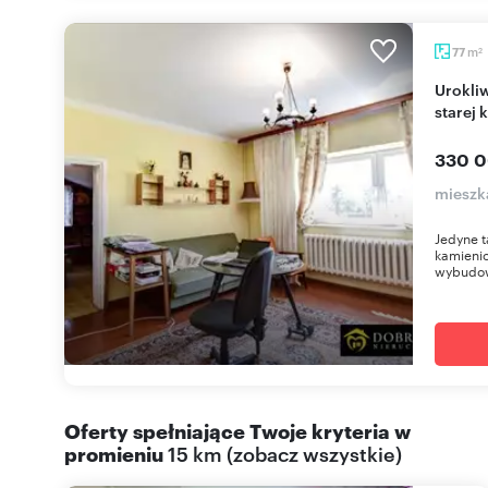
m
77
2
Urokliwe 4-pokojowe mieszkanie z klimatem w
starej
330 0
mieszk
Jedyne t
kamienic
wybudowa
Oferty spełniające Twoje kryteria w
promieniu
15 km
(
zobacz wszystkie
)