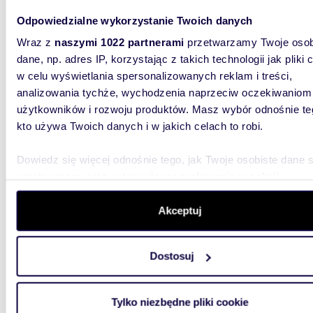
35,8
Odpowiedzialne wykorzystanie Twoich danych
WYRÓŻNIONE
miesz
Wraz z
naszymi 1022 partnerami
przetwarzamy Twoje osob
dane, np. adres IP, korzystając z takich technologii jak pliki 
440 3
w celu wyświetlania spersonalizowanych reklam i treści,
analizowania tychże, wychodzenia naprzeciw oczekiwaniom
mieszka
użytkowników i rozwoju produktów. Masz wybór odnośnie te
CIEPŁA 3
kto używa Twoich danych i w jakich celach to robi.
eleganc
architekt
Dowiedz się więcej odnośnie tego, jak Twoje osobiste dane 
przetwarzane oraz ustaw własne preferencje w
sekcji
szczegółów
. W Deklaracji plików cookie możesz zmienić lu
wycofać swoją zgodę w dowolnej chwili.
Akceptuj
Wykorzystujemy pliki cookie do spersonalizowania treści i r
Dostosuj
52,2
aby oferować funkcje społecznościowe i analizować ruch w 
WYRÓŻNIONE
witrynie. Informacje o tym, jak korzystasz z naszej witryny,
miesz
udostępniamy partnerom społecznościowym, reklamowym i
Tylko niezbędne pliki cookie
analitycznym. Partnerzy mogą połączyć te informacje z inn
720 3