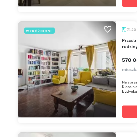
74,20
WYRÓŻNIONE
Przestronne 74,2 m² do remontu, idealne dla
rodziny
570 0
mieszk
Na sprze
Kleosini
budynku.