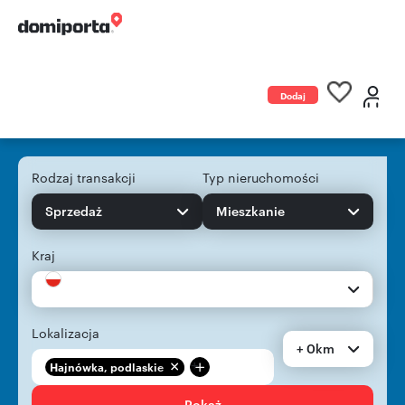
Dodaj
ogłoszenie
Rodzaj transakcji
Typ nieruchomości
Sprzedaż
Mieszkanie
Kraj
Lokalizacja
+ 0km
+
Hajnówka, podlaskie
Pokaż