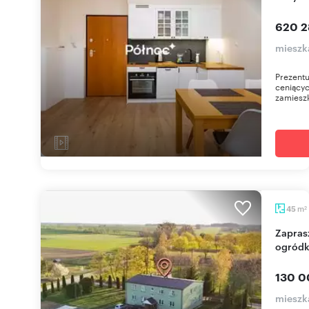
620 2
mieszk
Prezent
ceniącyc
zamieszk
m
45
2
Zapraszam do mieszkania 45 m² w Klejnikach z
ogródk
130 0
mieszka