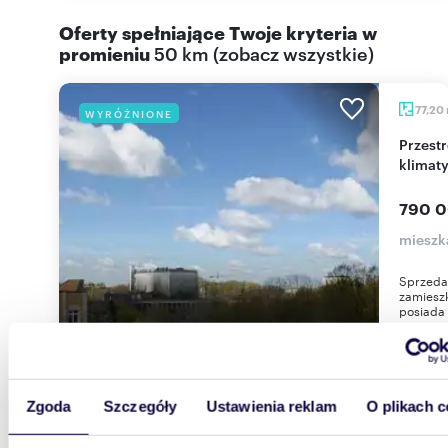
Oferty spełniające Twoje kryteria w
promieniu
50 km
(
zobacz wszystkie
)
77,20
WYRÓŻNIONE
Przestronne 3-pokojowe mieszkanie 77 m² z
klimat
790 0
mieszk
Sprzeda
zamieszk
posiada 
Zgoda
Szczegóły
Ustawienia reklam
O plikach c