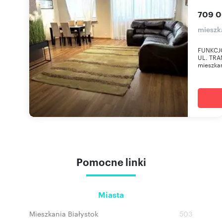
709 0
mieszk
FUNKCJO
UL. TRA
mieszkan
Pomocne linki
Miasta
Mieszkania Białystok
503