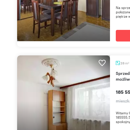
Na sprze
położone
piętrze w
m
28
2
Sprzedam przytulną kawalerkę 28 m² z
możliw
185 55
mieszk
Witamy 
185555,5
spokojny