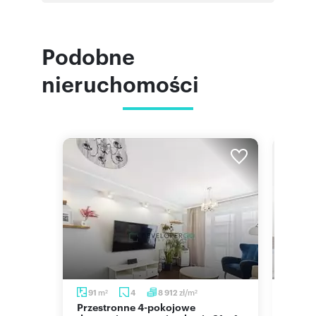
Podobne
nieruchomości
m
zł/m
91
4
8 912
74,2
2
2
Przestronne 4-pokojowe
Przestronne 74,2 m² do remontu,