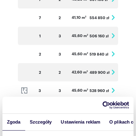
41,10 m
7
2
554 850 zł
2
45,60 m
1
3
506 160 zł
2
45,60 m
2
3
519 840 zł
2
42,60 m
2
2
489 900 zł
2
45,60 m
3
3
528 960 zł
2
44,20 m
3
3
508 300 zł
2
Zgoda
Szczegóły
Ustawienia reklam
O plikach c
43 m
3
2
498 800 zł
2