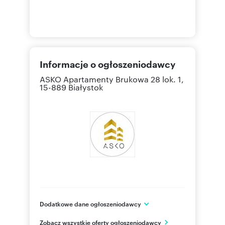
Informacje o ogłoszeniodawcy
ASKO Apartamenty
Brukowa 28 lok. 1,
15-889 Białystok
Dodatkowe dane ogłoszeniodawcy
ASKO Apartamenty
Zobacz wszystkie oferty ogłoszeniodawcy
ul. Ciepła 38