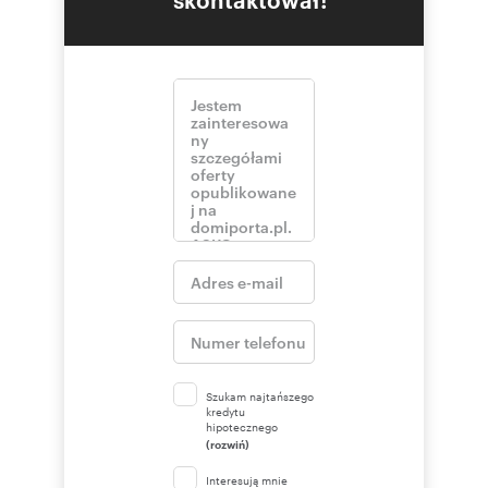
Szukam najtańszego
kredytu
hipotecznego
(rozwiń)
Interesują mnie