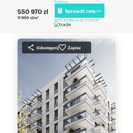
Reklama
550 970
zł
Sprawdź ratę >>
11 900 zł/m
2
RRSO 6,09% na dz. 01.06.26
Udostępnij
Zapisz