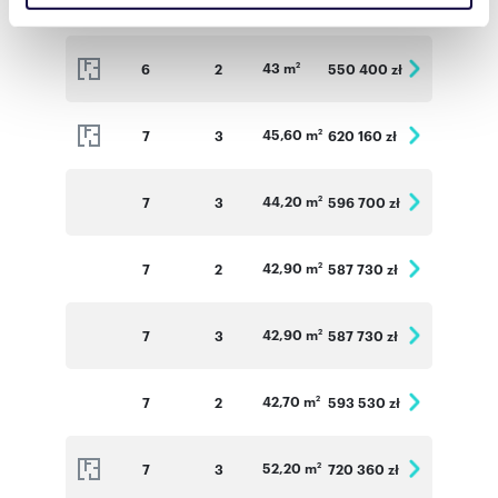
44,20 m
6
3
561 340 zł
społecznościowym, reklamowym i analitycznym.
Partnerzy mogą połączyć te informacje z innymi danymi
43 m
6
2
550 400 zł
2
otrzymanymi od Ciebie lub uzyskanymi podczas
korzystania z ich usług.
45,60 m
7
3
620 160 zł
2
44,20 m
7
3
596 700 zł
2
42,90 m
7
2
587 730 zł
2
42,90 m
7
3
587 730 zł
2
42,70 m
7
2
593 530 zł
2
52,20 m
7
3
720 360 zł
2