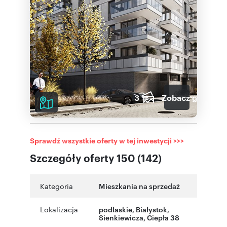
3
Zobacz galerię
Sprawdź wszystkie oferty w tej inwestycji >>>
Szczegóły oferty 150 (142)
Kategoria
Mieszkania na sprzedaż
Lokalizacja
podlaskie
, Białystok
,
Sienkiewicza
,
Ciepła 38