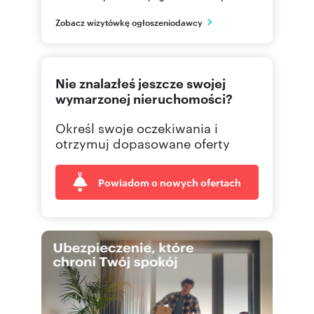
Białystok
Zobacz wizytówkę ogłoszeniodawcy
podlaskie
85 749
Pokaż telefon
Nie znalazłeś jeszcze swojej
wymarzonej nieruchomości?
Określ swoje oczekiwania i
otrzymuj dopasowane oferty
Powiadom o nowych ofertach