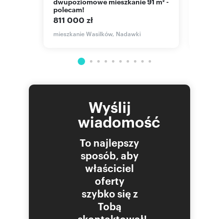
dwupoziomowe mieszkanie 91 m² -
idealn
polecam!
pracy
811 000 zł
570 
a
mieszkanie Wasilków, Nadawki
mieszka
Walero
Wyślij
wiadomość
To najlepszy
sposób, aby
właściciel
oferty
szybko się z
Tobą
skontaktował!