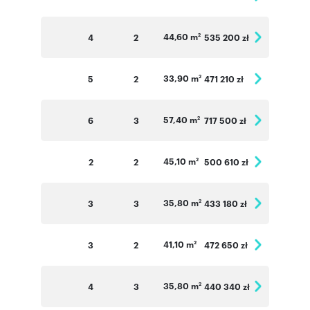
- Panele fotowoltaiczne to czysta odnawialna
energia ze słońca
44,60 m
4
2
535 200 zł
2
- Panele fotowoltaiczne to oszczędność
pieniędzy i większa niezależność energetyczna
33,90 m
5
2
471 210 zł
2
- Panele fotowoltaiczne to wyższa wartość
nieruchomości
57,40 m
6
3
717 500 zł
2
- Energooszczędne oświetlenie budynku
45,10 m
2
2
500 610 zł
2
Numer oferty: 150 (142)
35,80 m
3
3
433 180 zł
2
41,10 m
3
2
472 650 zł
2
35,80 m
4
3
440 340 zł
2