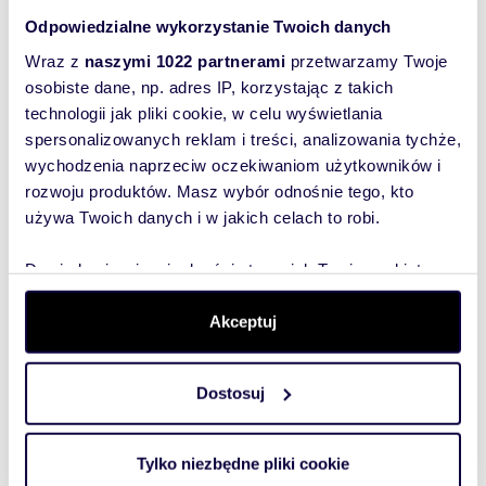
Odpowiedzialne wykorzystanie Twoich danych
45,60 m
4
3
538 080 zł
2
Wraz z
naszymi 1022 partnerami
przetwarzamy Twoje
osobiste dane, np. adres IP, korzystając z takich
43 m
4
2
507 400 zł
2
technologii jak pliki cookie, w celu wyświetlania
spersonalizowanych reklam i treści, analizowania tychże,
42,70 m
4
2
508 130 zł
2
wychodzenia naprzeciw oczekiwaniom użytkowników i
rozwoju produktów. Masz wybór odnośnie tego, kto
używa Twoich danych i w jakich celach to robi.
45,60 m
5
3
547 200 zł
2
Dowiedz się więcej odnośnie tego, jak Twoje osobiste
43 m
5
2
516 000 zł
2
dane są przetwarzane oraz ustaw własne preferencje w
sekcji szczegółów
. W Deklaracji plików cookie możesz
Akceptuj
zmienić lub wycofać swoją zgodę w dowolnej chwili.
42,70 m
5
2
516 670 zł
2
Dostosuj
Wykorzystujemy pliki cookie do spersonalizowania treści
45,60 m
6
3
583 680 zł
2
i reklam, aby oferować funkcje społecznościowe i
analizować ruch w naszej witrynie. Informacje o tym, jak
Tylko niezbędne pliki cookie
korzystasz z naszej witryny, udostępniamy partnerom
2