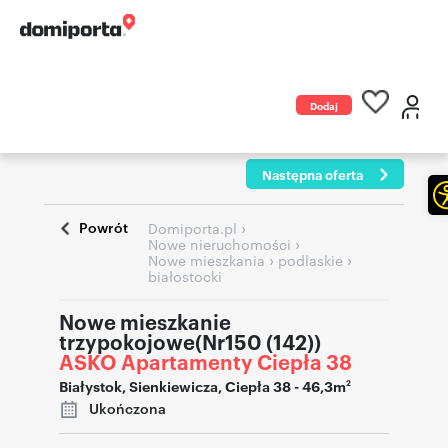
Dodaj
ogłoszenie
Następna oferta
Powrót
›
Domiporta.pl
›
Nowe nieruchomości
›
›
Nowe mieszkania
podlaskie
białostocki
Nowe mieszkanie
trzypokojowe(Nr150 (142))
ASKO Apartamenty Ciepła 38
Białystok
,
Sienkiewicza
,
Ciepła 38
- 46,3m
2
Ukończona