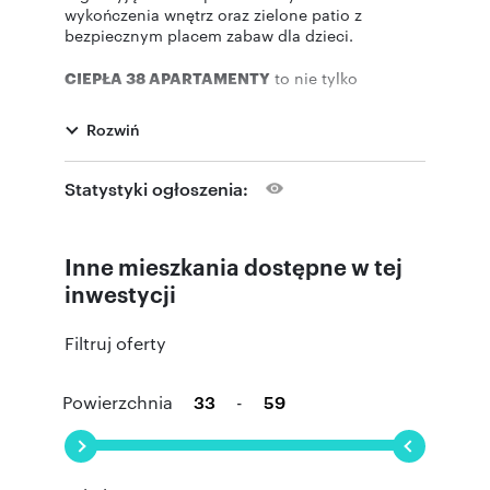
wykończenia wnętrz oraz zielone patio z
bezpiecznym placem zabaw dla dzieci.
CIEPŁA 38 APARTAMENTY
to nie tylko
nowoczesny i funkcjonalny obiekt z pięknymi,
komfortowymi mieszkaniami, ale także pierwsza
Rozwiń
w mieście, troszcząca się o środowisko
inwestycja z naturalnym zielonym dachem,
wyposażona w ekologiczne instalacje
Statystyki ogłoszenia:
fotowoltaiczne na dachu budynku.
CIEPŁA 38 Apartamenty
Inne mieszkania dostępne w tej
- 7 piętrowy budynek
inwestycji
- Dwu poziomowy garaż z miejscami
postojowymi posiadający stacje ładowania
Filtruj oferty
samochodów elektrycznych
- Komórki lokatorskie
- Cichobieżne windy
Powierzchnia
-
- Zielony patio z bezpiecznym placem zabaw dla
dzieci
- Dach pokryty roślinnością
- Panele fotowoltaiczne na dachu budynku