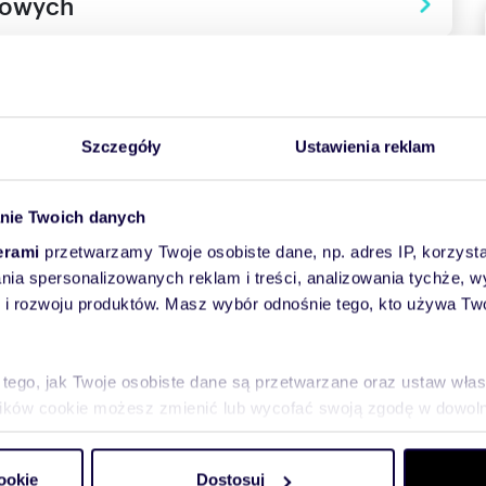
towych
Szczegóły
Ustawienia reklam
nie Twoich danych
erami
przetwarzamy Twoje osobiste dane, np. adres IP, korzystaj
lania spersonalizowanych reklam i treści, analizowania tychże,
 rozwoju produktów. Masz wybór odnośnie tego, kto używa Twoi
 tego, jak Twoje osobiste dane są przetwarzane oraz ustaw wła
plików cookie możesz zmienić lub wycofać swoją zgodę w dowolne
do spersonalizowania treści i reklam, aby oferować funkcje sp
ookie
Dostosuj
ormacje o tym, jak korzystasz z naszej witryny, udostępniamy p