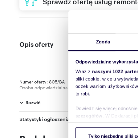
Sprawdź ofertę usług remon
Zgoda
Opis oferty
Odpowiedzialne wykorzysta
Wraz z
naszymi 1022 partn
pliki cookie, w celu wyświet
Numer oferty: 805/BA
oczekiwaniom użytkowników i
Osoba odpowiedzialna zawodowo: Adrian Bieły
to robi.
Rozwiń
Dowiedz się więcej odnośnie
szczegółów
. W Deklaracji 
Statystyki ogłoszenia:
Wykorzystujemy pliki cookie 
Tylko niezbędne pliki c
ruch w naszej witrynie. Inf