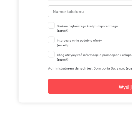
Szukam najtańszego kredytu hipotecznego
(rozwiń)
Interesują mnie podobne oferty
(rozwiń)
Chcę otrzymywać informacje o promocjach i usługa
(rozwiń)
Administratorem danych jest Domiporta Sp. z o.o.
(ro
Wyśli