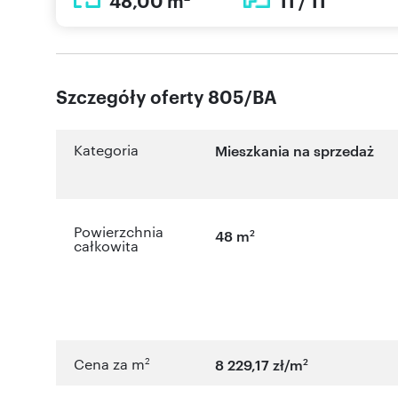
48,00 m
11 / 11
Szczegóły oferty 805/BA
Kategoria
Mieszkania na sprzedaż
Powierzchnia
2
48 m
całkowita
2
2
Cena za m
8 229,17 zł/m