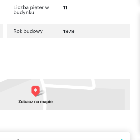
Liczba pięter w
11
budynku
Rok budowy
1979