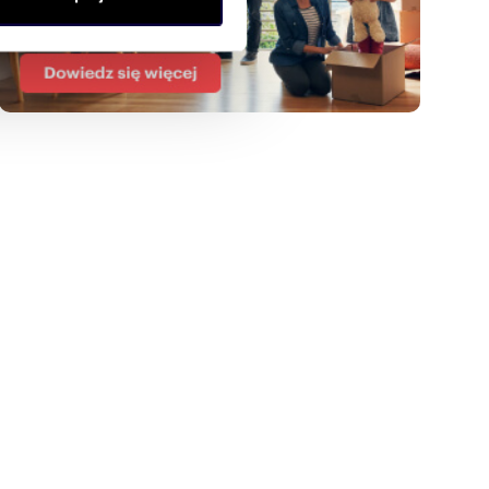
anymi od Ciebie lub
zł/m
m
zł/m
2
9 886
58
3
12 914
2
2
2
Mieszkanie 58 m² w Białymstoku -
 - inwestycyjny
Sienkiewicza Nowogródzka
749 000 zł
ł
mieszkanie Białystok, Sienkiewicza,
Nowogródzka
łystok, Centrum, Henryka