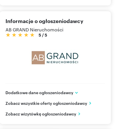
Informacje o ogłoszeniodawcy
AB GRAND Nieruchomości
5
/
5
Dodatkowe dane ogłoszeniodawcy
ul. Doktor Ireny Białówny 6/1
Zobacz wszystkie oferty ogłoszeniodawcy
Białystok
podlaskie
PL
Zobacz wizytówkę ogłoszeniodawcy
856748
Pokaż telefon