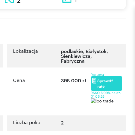
2
-
Lokalizacja
podlaskie
,
Białystok
,
Sienkiewicza
,
Fabryczna
Reklama
Cena
395 000 zł
Sprawdź
ratę
RSSO 6,09% na dz.
01.06.26
Liczba pokoi
2