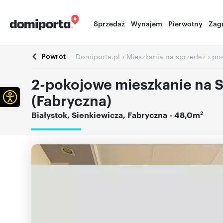
Sprzedaż
Wynajem
Pierwotny
Zag
Powrót
›
›
Domiporta.pl
Mieszkania na sprzedaż
pod
2-pokojowe mieszkanie na S
Otwórz pasek narzędzi
(Fabryczna)
2
Białystok
,
Sienkiewicza
,
Fabryczna
- 48,0m