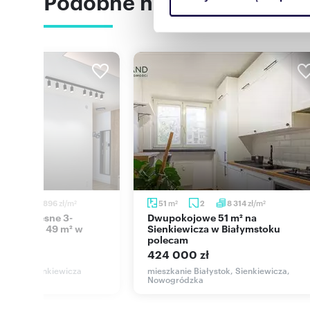
Podobne nieruchomości
reklamowym i analitycznym. 
uzyskanymi podczas korzysta
zł/m
m
zł/m
3
10 896
51
2
8 314
2
2
2
Dwupokojowe 51 m² na
eszkanie 49 m² w
Sienkiewicza w Białymstoku
u
polecam
ł
424 000 zł
łystok, Sienkiewicza
mieszkanie Białystok, Sienkiewicza,
Nowogródzka