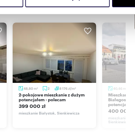
Partnerzy mogą połączyć te informacje z innymi danymi otrzym
nia z ich usług.
m
zł/m
m
48,80
2
8 176
40,46
2
2
2
2-pokojowe mieszkanie z dużym
Mieszkanie 40,46 m² w centrum
potencjałem - polecam
Białegostoku
potencjał
399 000 zł
400 000 z
mieszkanie Białystok, Sienkiewicza
mieszkanie Bia
Sienkiewicza