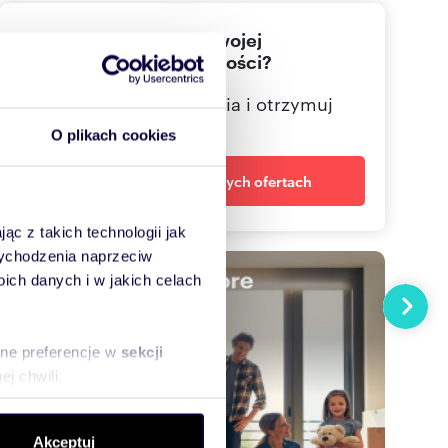
Nie znalazłeś jeszcze swojej
692955
Pokaż telefon
wymarzonej nieruchomości?
Określ swoje oczekiwania i otrzymuj
dopasowane oferty
O plikach cookies
Powiadom o nowych ofertach
ąc z takich technologii jak
 wychodzenia naprzeciw
ch danych i w jakich celach
Następn
sne preferencje w
sekcji
j chwili.
ołecznościowe i analizować
Akceptuj
artnerom społecznościowym,