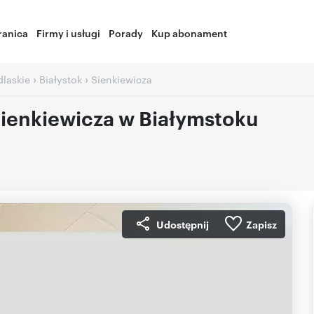
ranica
Firmy i usługi
Porady
Kup abonament
›
›
laskie
Białystok
Sienkiewicza
ienkiewicza w Białymstoku
Udostępnij
Zapisz