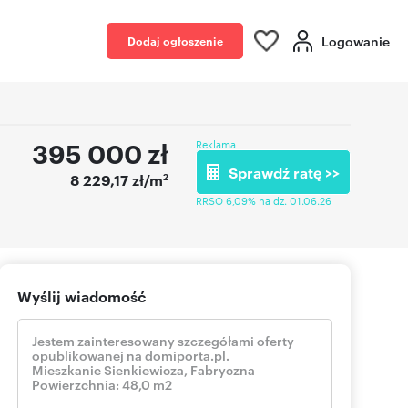
Logowanie
Dodaj ogłoszenie
395 000
zł
Reklama
Sprawdź ratę >>
2
8 229,17 zł/m
RRSO 6,09% na dz. 01.06.26
Wyślij wiadomość