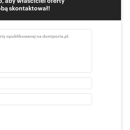
, aby właściciel oferty
Tobą skontaktował!
zez cały dzień wypełnione są naturalnym światłem, a widoki
rzestrzeń porównywalną z prywatnym tarasem dachowym o
alnych przyjęć oraz celebrowania wyjątkowych chwil z
ny między innymi w:
bardziej słoneczne dni.