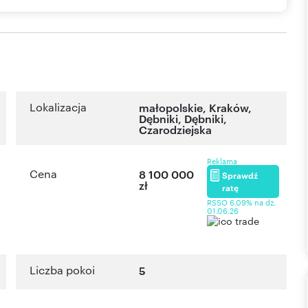
Lokalizacja
małopolskie
,
Kraków
,
Dębniki
,
Dębniki
,
Czarodziejska
Reklama
Cena
8 100 000
Sprawdź
zł
ratę
RSSO 6,09% na dz.
01.06.26
Liczba pokoi
5