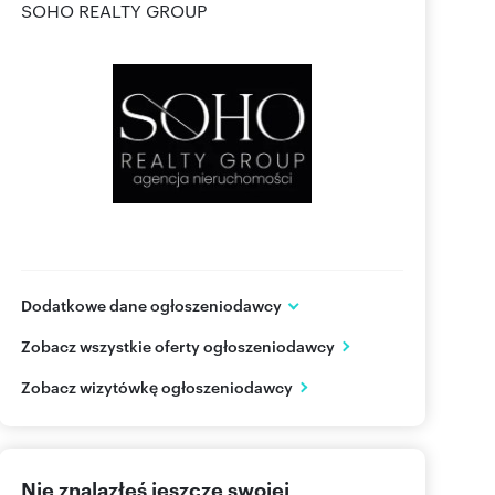
SOHO REALTY GROUP
Dodatkowe dane ogłoszeniodawcy
ul. Twardowskiego 42/4
Zobacz wszystkie oferty ogłoszeniodawcy
Kraków
małopolskie
PL
Zobacz wizytówkę ogłoszeniodawcy
798 79
Pokaż telefon
Nie znalazłeś jeszcze swojej