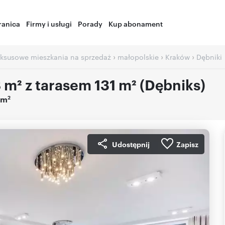
ranica
Firmy i usługi
Porady
Kup abonament
›
›
›
ksusowe mieszkania na sprzedaż
małopolskie
Kraków
Dębniki
m² z tarasem 131 m² (Dębniks)
2
6m
Udostępnij
Zapisz