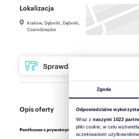
Lokalizacja
Kraków
,
Dębniki
,
Dębniki
,
Czarodziejska
Sprawdź ofertę usług remon
Zgoda
Opis oferty
Odpowiedzialne wykorzysta
Wraz z
naszymi 1022 partn
pliki cookie, w celu wyświet
Penthouse z prywatnym tarasem na dachu | Czarodziejska
oczekiwaniom użytkowników i