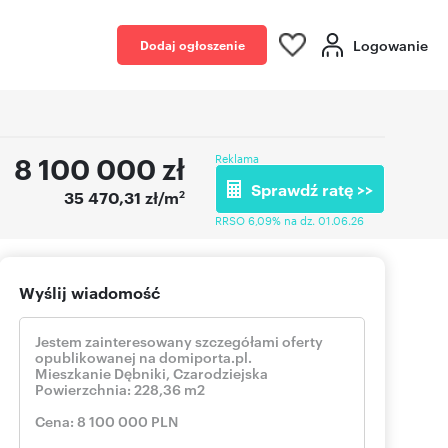
Logowanie
Dodaj ogłoszenie
8 100 000
zł
Reklama
Sprawdź ratę >>
2
35 470,31 zł/m
RRSO 6,09% na dz. 01.06.26
Wyślij wiadomość