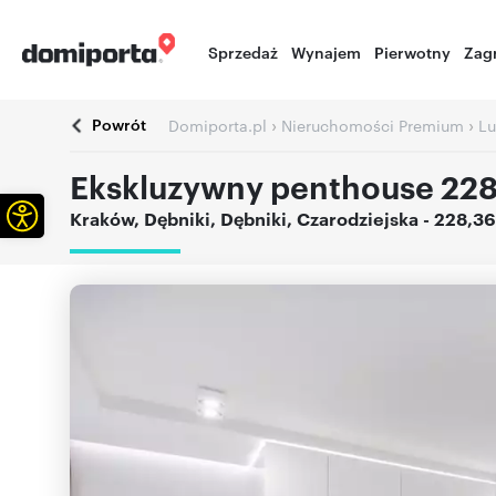
Sprzedaż
Wynajem
Pierwotny
Zag
Powrót
›
›
Domiporta.pl
Nieruchomości Premium
Lu
Ekskluzywny penthouse 228 
Otwórz pasek narzędzi
Kraków
,
Dębniki
,
Dębniki
,
Czarodziejska
- 228,3