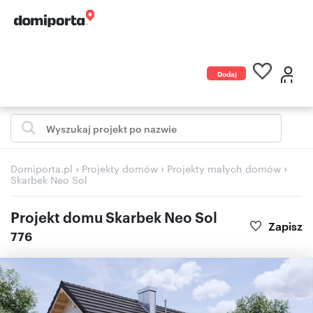
Dodaj
ogłoszenie
›
›
›
Domiporta.pl
Projekty domów
Projekty małych domów
Skarbek Neo Sol
Projekt domu Skarbek Neo Sol
Zapisz
776