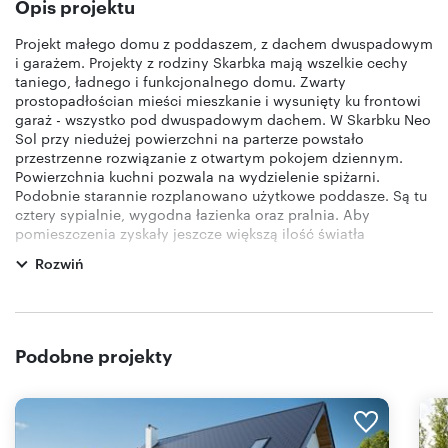
Opis projektu
Projekt małego domu z poddaszem, z dachem dwuspadowym
i garażem. Projekty z rodziny Skarbka mają wszelkie cechy
taniego, ładnego i funkcjonalnego domu. Zwarty
prostopadłościan mieści mieszkanie i wysunięty ku frontowi
garaż - wszystko pod dwuspadowym dachem. W Skarbku Neo
Sol przy niedużej powierzchni na parterze powstało
przestrzenne rozwiązanie z otwartym pokojem dziennym.
Powierzchnia kuchni pozwala na wydzielenie spiżarni.
Podobnie starannie rozplanowano użytkowe poddasze. Są tu
cztery sypialnie, wygodna łazienka oraz pralnia. Aby
pomieszczenia zyskały jeszcze większą ilość światła
dziennego zastosowano nowy zestaw montażowy VELUX
Rozwiń
DUO, który daje możliwość zainstalowania obok siebie
dwóch okien dachowych. Uzyskujemy panoramiczny widok,
elegancki wygląd, ale również oszczędność, gdyż
pomieszczenia nie muszą być doświetlane światłem
elektrycznym.
Podobne projekty