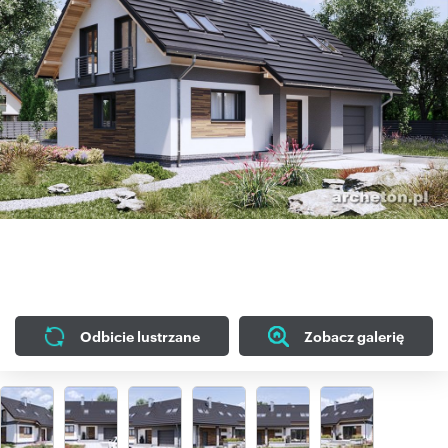
Odbicie lustrzane
Zobacz galerię