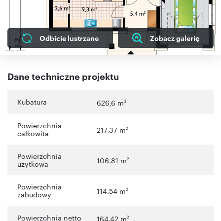
Odbicie lustrzane
Zobacz galerię
Dane techniczne projektu
Kubatura
626,6 m
3
Powierzchnia
217.37 m
2
całkowita
Powierzchnia
106.81 m
2
użytkowa
Powierzchnia
114.54 m
2
zabudowy
Powierzchnia netto
164.42 m
2