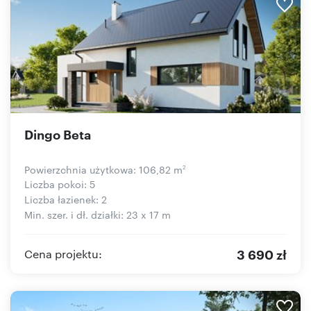
Dingo Beta
Powierzchnia użytkowa: 106,82 m
2
Liczba pokoi: 5
Liczba łazienek: 2
Min. szer. i dł. działki: 23 x 17 m
3 690 zł
Cena projektu: