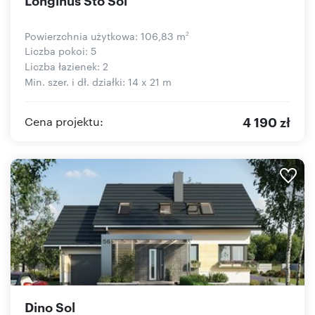
Powierzchnia użytkowa: 106,83 m
2
Liczba pokoi: 5
Liczba łazienek: 2
Min. szer. i dł. działki: 14 x 21 m
4 190 zł
Cena projektu:
Dino Sol