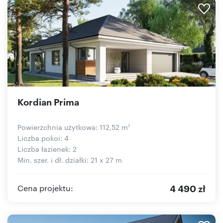
Kordian Prima
Powierzchnia użytkowa: 112,52 m
2
Liczba pokoi: 4
Liczba łazienek: 2
Min. szer. i dł. działki: 21 x 27 m
4 490 zł
Cena projektu: