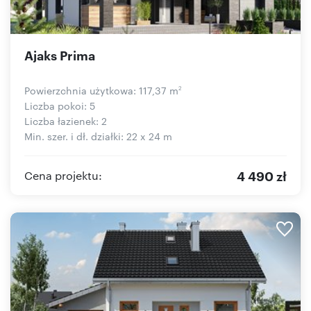
Ajaks Prima
Powierzchnia użytkowa: 117,37 m
2
Liczba pokoi: 5
Liczba łazienek: 2
Min. szer. i dł. działki: 22 x 24 m
4 490 zł
Cena projektu: