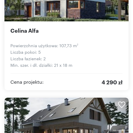
Celina Alfa
Powierzchnia użytkowa: 107,73 m
2
Liczba pokoi: 5
Liczba łazienek: 2
Min. szer. i dł. działki: 21 x 18 m
4 290 zł
Cena projektu: