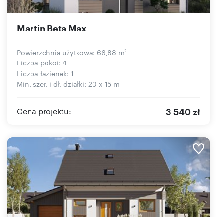
Martin Beta Max
Powierzchnia użytkowa: 66,88 m
2
Liczba pokoi: 4
Liczba łazienek: 1
Min. szer. i dł. działki: 20 x 15 m
3 540 zł
Cena projektu: