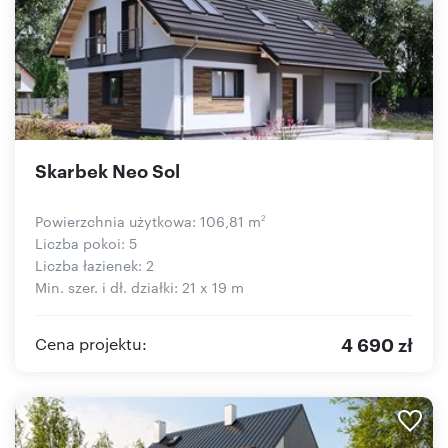
Skarbek Neo Sol
Powierzchnia użytkowa: 106,81 m
2
Liczba pokoi: 5
Liczba łazienek: 2
Min. szer. i dł. działki: 21 x 19 m
4 690 zł
Cena projektu: