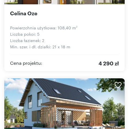
Celina Oze
Powierzchnia użytkowa: 108,40 m
2
Liczba pokoi: 5
Liczba łazienek: 2
Min. szer. i dł. działki: 21 x 18 m
4 290 zł
Cena projektu: