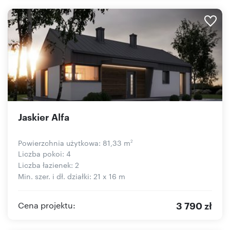
Jaskier Alfa
Powierzchnia użytkowa: 81,33 m
2
Liczba pokoi: 4
Liczba łazienek: 2
Min. szer. i dł. działki: 21 x 16 m
3 790 zł
Cena projektu: