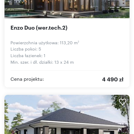
Enzo Duo (wer.tech.2)
Powierzchnia użytkowa: 113,20 m
2
Liczba pokoi: 5
Liczba łazienek: 1
Min. szer. i dł. działki: 13 x 24 m
4 490 zł
Cena projektu: