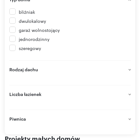
bliźniak
dwulokalowy
garaż wolnostojący
jednorodzinny
szeregowy
Rodzaj dachu
Liczba łazienek
Piwnica
Projekty małych domów