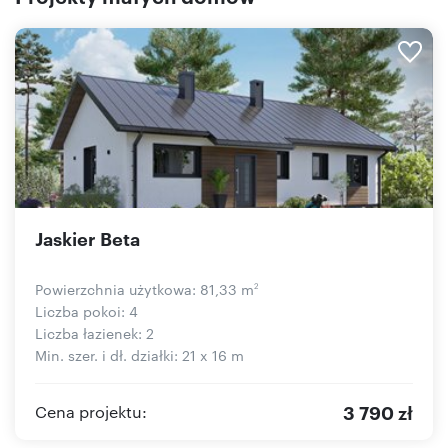
Jaskier Beta
Powierzchnia użytkowa: 81,33 m
2
Liczba pokoi: 4
Liczba łazienek: 2
Min. szer. i dł. działki: 21 x 16 m
3 790 zł
Cena projektu: