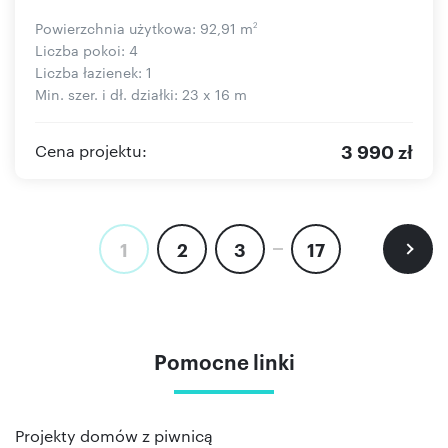
Powierzchnia użytkowa: 92,91 m
2
Liczba pokoi: 4
Liczba łazienek: 1
Min. szer. i dł. działki: 23 x 16 m
3 990 zł
Cena projektu:
1
2
3
17
Pomocne linki
Projekty domów z piwnicą