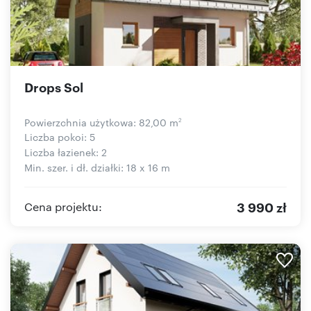
Drops Sol
Powierzchnia użytkowa: 82,00 m
2
Liczba pokoi: 5
Liczba łazienek: 2
Min. szer. i dł. działki: 18 x 16 m
3 990 zł
Cena projektu: