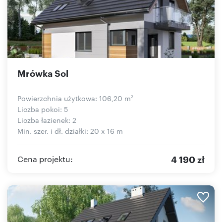
Mrówka Sol
Powierzchnia użytkowa: 106,20 m
2
Liczba pokoi: 5
Liczba łazienek: 2
Min. szer. i dł. działki: 20 x 16 m
4 190 zł
Cena projektu: