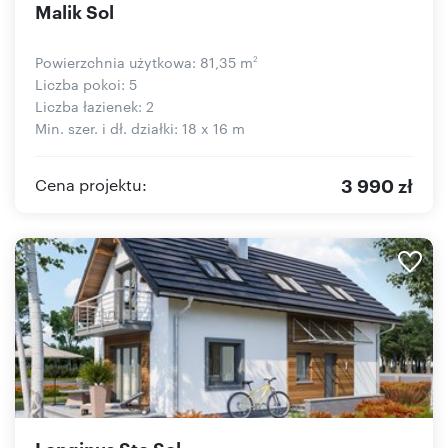
Malik Sol
Powierzchnia użytkowa: 81,35 m
2
Liczba pokoi: 5
Liczba łazienek: 2
Min. szer. i dł. działki: 18 x 16 m
3 990 zł
Cena projektu:
Longinus Sto Sol