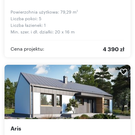
Powierzchnia użytkowa: 79,29 m
2
Liczba pokoi: 5
Liczba łazienek: 1
Min. szer. i dł. działki: 20 x 16 m
4 390 zł
Cena projektu:
Aris