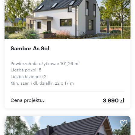
Sambor As Sol
Powierzchnia użytkowa: 101,29 m
2
Liczba pokoi: 5
Liczba łazienek: 2
Min. szer. i dł. działki: 22 x 17 m
3 690 zł
Cena projektu: