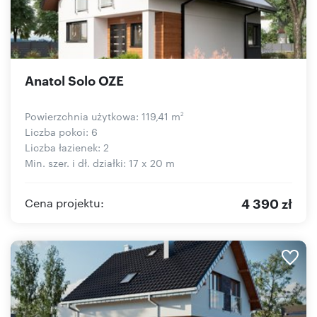
Anatol Solo OZE
Powierzchnia użytkowa: 119,41 m
2
Liczba pokoi: 6
Liczba łazienek: 2
Min. szer. i dł. działki: 17 x 20 m
4 390 zł
Cena projektu: