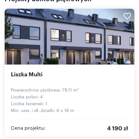
Liszka Multi
Powierzchnia użytkowa: 78,11 m
2
Liczba pokoi: 4
Liczba łazienek: 1
Min. szer. i dł. działki: 6 x 18 m
4 190 zł
Cena projektu: