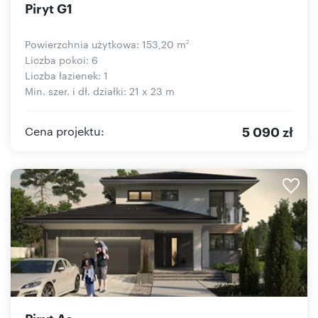
Piryt G1
Powierzchnia użytkowa: 153,20 m
2
Liczba pokoi: 6
Liczba łazienek: 1
Min. szer. i dł. działki: 21 x 23 m
5 090 zł
Cena projektu:
Piryt As