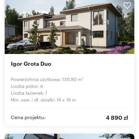
Igor Grota Duo
Powierzchnia użytkowa: 130,90 m
2
Liczba pokoi: 4
Liczba łazienek: 1
Min. szer. i dł. działki: 16 x 19 m
4 890 zł
Cena projektu: