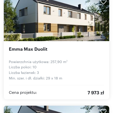
Emma Max Duolit
Powierzchnia użytkowa: 257,90 m
2
Liczba pokoi: 10
Liczba łazienek: 3
Min. szer. i dł. działki: 29 x 18 m
7 973 zł
Cena projektu: