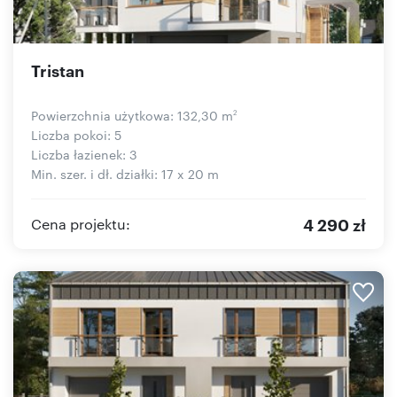
Tristan
Powierzchnia użytkowa: 132,30 m
2
Liczba pokoi: 5
Liczba łazienek: 3
Min. szer. i dł. działki: 17 x 20 m
4 290 zł
Cena projektu: