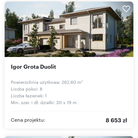
Igor Grota Duolit
Powierzchnia użytkowa: 262,40 m
2
Liczba pokoi: 8
Liczba łazienek: 1
Min. szer. i dł. działki: 30 x 19 m
8 653 zł
Cena projektu: