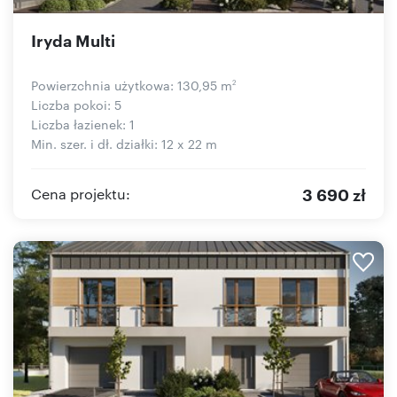
Iryda Multi
Powierzchnia użytkowa: 130,95 m
2
Liczba pokoi: 5
Liczba łazienek: 1
Min. szer. i dł. działki: 12 x 22 m
3 690 zł
Cena projektu: