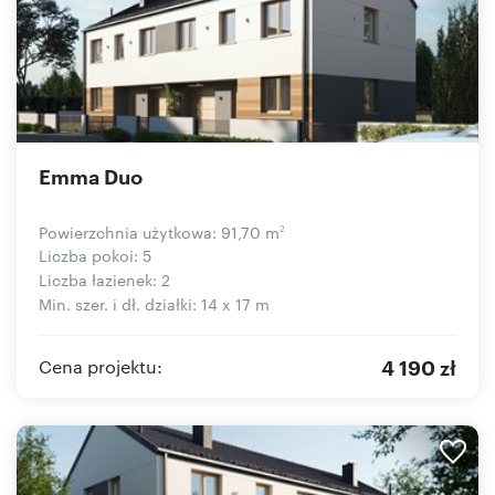
Emma Duo
Powierzchnia użytkowa: 91,70 m
2
Liczba pokoi: 5
Liczba łazienek: 2
Min. szer. i dł. działki: 14 x 17 m
4 190 zł
Cena projektu: