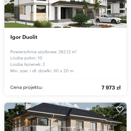
Igor Duolit
Powierzchnia użytkowa: 262,12 m
2
Liczba pokoi: 10
Liczba łazienek: 2
Min. szer. i dł. działki: 30 x 20 m
7 973 zł
Cena projektu: