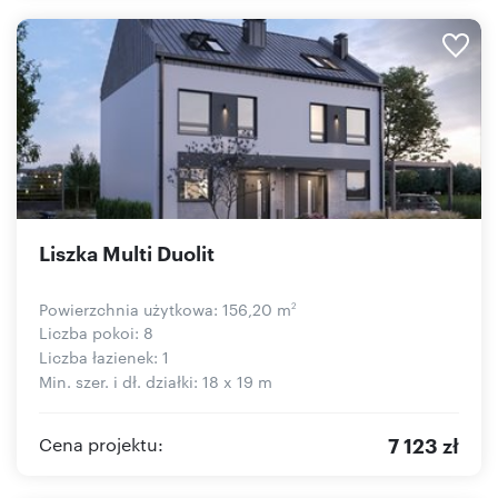
Liszka Multi Duolit
Powierzchnia użytkowa: 156,20 m
2
Liczba pokoi: 8
Liczba łazienek: 1
Min. szer. i dł. działki: 18 x 19 m
7 123 zł
Cena projektu: