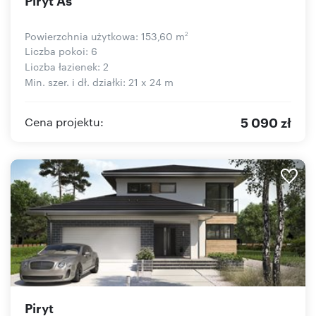
Powierzchnia użytkowa: 153,60 m
2
Liczba pokoi: 6
Liczba łazienek: 2
Min. szer. i dł. działki: 21 x 24 m
5 090 zł
Cena projektu:
Piryt