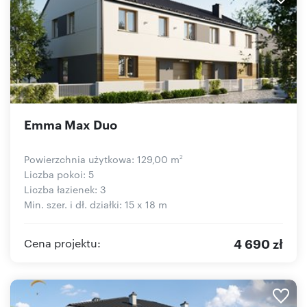
Emma Max Duo
Powierzchnia użytkowa: 129,00 m
2
Liczba pokoi: 5
Liczba łazienek: 3
Min. szer. i dł. działki: 15 x 18 m
4 690 zł
Cena projektu: