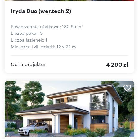
Iryda Duo (wer.tech.2)
Powierzchnia użytkowa: 130,95 m
2
Liczba pokoi: 5
Liczba łazienek: 1
Min. szer. i dł. działki: 12 x 22 m
4 290 zł
Cena projektu: