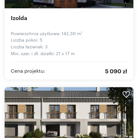
Izolda
Powierzchnia użytkowa: 142,30 m
2
Liczba pokoi: 5
Liczba łazienek: 3
Min. szer. i dł. działki: 21 x 17 m
5 090 zł
Cena projektu: