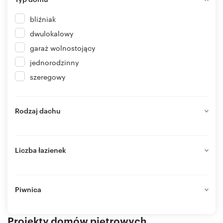
bliźniak
dwulokalowy
garaż wolnostojący
jednorodzinny
szeregowy
Rodzaj dachu
Liczba łazienek
Piwnica
Projekty domów piętrowych