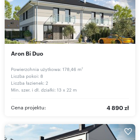
Aron Bi Duo
Powierzchnia użytkowa: 178,46 m
2
Liczba pokoi: 8
Liczba łazienek: 2
Min. szer. i dł. działki: 13 x 22 m
4 890 zł
Cena projektu: