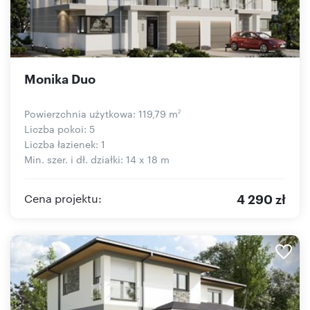
Monika Duo
Powierzchnia użytkowa: 119,79 m
2
Liczba pokoi: 5
Liczba łazienek: 1
Min. szer. i dł. działki: 14 x 18 m
4 290 zł
Cena projektu: