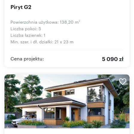
Piryt G2
Powierzchnia użytkowa: 138,20 m
2
Liczba pokoi: 5
Liczba łazienek: 1
Min. szer. i dł. działki: 21 x 23 m
5 090 zł
Cena projektu: