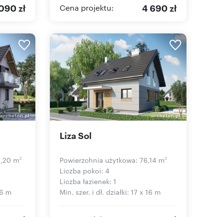
090 zł
4 690 zł
Cena projektu:
Liza Sol
6,20 m
Powierzchnia użytkowa: 76,14 m
2
2
Liczba pokoi: 4
Liczba łazienek: 1
16 m
Min. szer. i dł. działki: 17 x 16 m