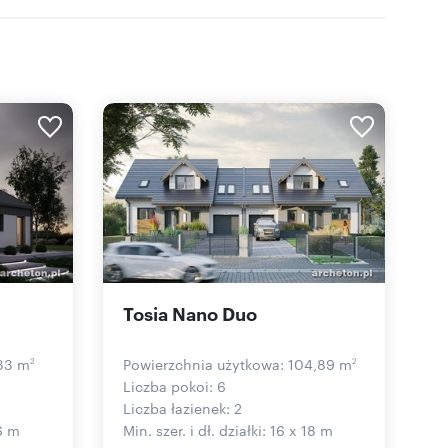
Tosia Nano Duo
,33 m
Powierzchnia użytkowa: 104,89 m
2
2
Liczba pokoi: 6
Liczba łazienek: 2
16 m
Min. szer. i dł. działki: 16 x 18 m