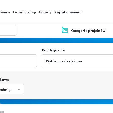
ranica
Firmy i usługi
Porady
Kup abonament
Kategorie projektów
Kondygnacje
Wybierz rodzaj domu
tkowa
zchnię
icą