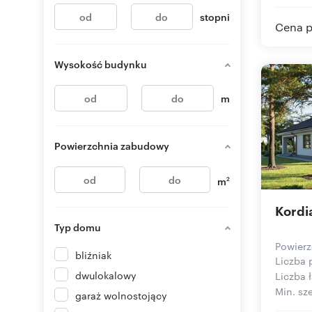
stopni
Cena p
Wysokość budynku
m
Powierzchnia zabudowy
m
2
Kordi
Typ domu
Powierz
bliźniak
Liczba 
dwulokalowy
Liczba ł
Min. sze
garaż wolnostojący