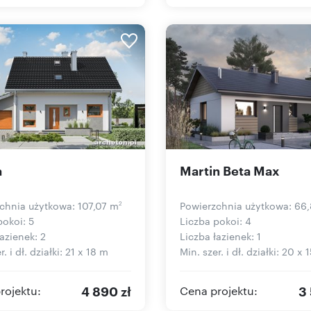
a
Martin Beta Max
chnia użytkowa: 107,07 m
Powierzchnia użytkowa: 66
2
pokoi: 5
Liczba pokoi: 4
azienek: 2
Liczba łazienek: 1
r. i dł. działki: 21 x 18 m
Min. szer. i dł. działki: 20 x 
4 890 zł
3 
rojektu:
Cena projektu: