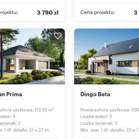
3 790 zł
3
rojektu:
Cena projektu:
an Prima
Dingo Beta
chnia użytkowa: 112,52 m
Powierzchnia użytkowa: 10
2
pokoi: 4
Liczba pokoi: 5
azienek: 2
Liczba łazienek: 2
r. i dł. działki: 21 x 27 m
Min. szer. i dł. działki: 23 x 