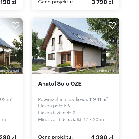
 190 zł
3 790 zł
Cena projektu:
Anatol Solo OZE
,02 m
Powierzchnia użytkowa: 119,41 m
2
2
Liczba pokoi: 6
Liczba łazienek: 2
21 m
Min. szer. i dł. działki: 17 x 20 m
290 zł
4 390 zł
Cena projektu: