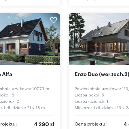
 Alfa
Enzo Duo (wer.tech.2
chnia użytkowa: 107,73 m
Powierzchnia użytkowa: 113
2
pokoi: 5
Liczba pokoi: 5
azienek: 2
Liczba łazienek: 1
r. i dł. działki: 21 x 18 m
Min. szer. i dł. działki: 13 x 
4 290 zł
4 
rojektu:
Cena projektu: