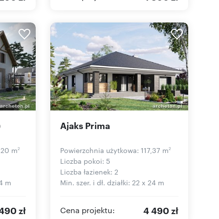
)
Ajaks Prima
,20 m
Powierzchnia użytkowa: 117,37 m
2
2
Liczba pokoi: 5
Liczba łazienek: 2
24 m
Min. szer. i dł. działki: 22 x 24 m
490 zł
4 490 zł
Cena projektu: