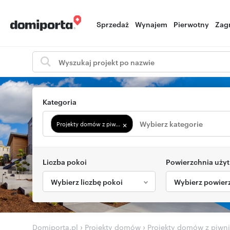
Sprzedaż
Wynajem
Pierwotny
Zag
Kategoria
×
Projekty domów z piw...
Liczba pokoi
Powierzchnia uży
Wybierz liczbę pokoi
Wybierz powier
›
›
Domiporta.pl
Projekty domów
Projekty domów z piwn