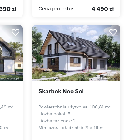
690 zł
4 490 zł
Cena projektu:
Skarbek Neo Sol
4,49 m
Powierzchnia użytkowa: 106,81 m
2
2
Liczba pokoi: 5
Liczba łazienek: 2
 20 m
Min. szer. i dł. działki: 21 x 19 m