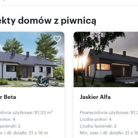
ekty domów z piwnicą
r Beta
Jaskier Alfa
chnia użytkowa: 81,33 m
Powierzchnia użytkowa: 81
2
pokoi: 4
Liczba pokoi: 4
azienek: 2
Liczba łazienek: 2
r. i dł. działki: 21 x 16 m
Min. szer. i dł. działki: 21 x 