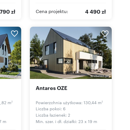
 790 zł
4 490 zł
Cena projektu:
Antares OZE
6,82 m
Powierzchnia użytkowa: 130,44 m
2
2
Liczba pokoi: 6
Liczba łazienek: 2
17 m
Min. szer. i dł. działki: 23 x 19 m