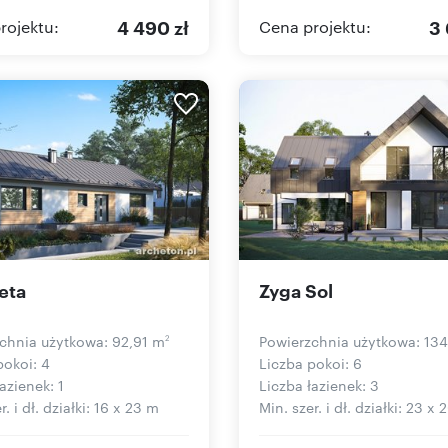
4 490 zł
3 
rojektu:
Cena projektu:
eta
Zyga Sol
chnia użytkowa: 92,91 m
Powierzchnia użytkowa: 13
2
pokoi: 4
Liczba pokoi: 6
azienek: 1
Liczba łazienek: 3
r. i dł. działki: 16 x 23 m
Min. szer. i dł. działki: 23 x