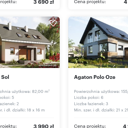
3 690 zł
4
rojektu:
Cena projektu:
 Sol
Agaton Polo Oze
chnia użytkowa: 82,00 m
Powierzchnia użytkowa: 155
2
pokoi: 5
Liczba pokoi: 6
azienek: 2
Liczba łazienek: 3
r. i dł. działki: 18 x 16 m
Min. szer. i dł. działki: 21 x 
3 990 zł
4 
rojektu:
Cena projektu: