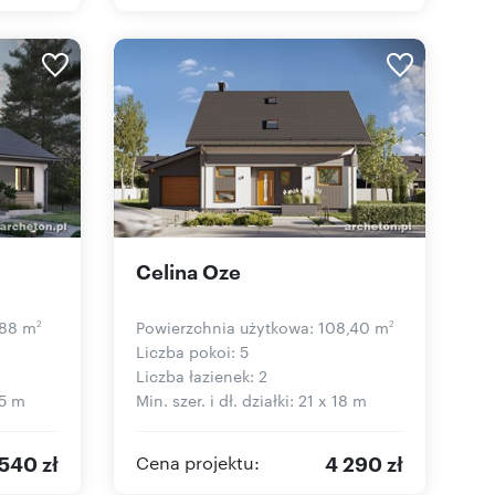
Celina Oze
,88 m
Powierzchnia użytkowa: 108,40 m
2
2
Liczba pokoi: 5
Liczba łazienek: 2
15 m
Min. szer. i dł. działki: 21 x 18 m
540 zł
4 290 zł
Cena projektu: