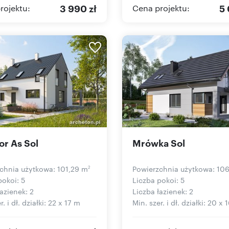
3 990 zł
5 
rojektu:
Cena projektu:
r As Sol
Mrówka Sol
chnia użytkowa: 101,29 m
Powierzchnia użytkowa: 10
2
pokoi: 5
Liczba pokoi: 5
azienek: 2
Liczba łazienek: 2
r. i dł. działki: 22 x 17 m
Min. szer. i dł. działki: 20 x 