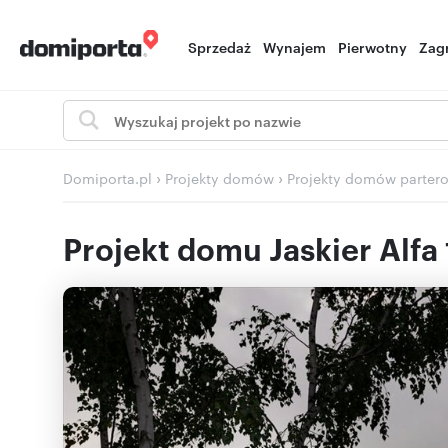
Sprzedaż
Wynajem
Pierwotny
Zag
›
›
Domiporta.pl
Projekty domów
Projekty domów parter
Projekt domu Jaskier Alfa