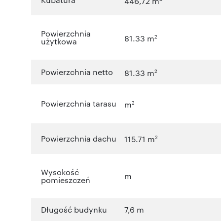
446,72 m
Powierzchnia
2
81.33 m
użytkowa
Powierzchnia netto
2
81.33 m
Powierzchnia tarasu
2
m
Powierzchnia dachu
2
115.71 m
Wysokość
m
pomieszczeń
Długość budynku
7,6 m