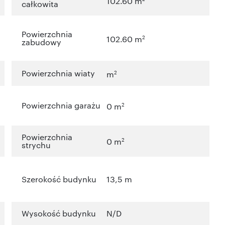
102.60 m
całkowita
Powierzchnia
2
102.60 m
zabudowy
Powierzchnia wiaty
2
m
Powierzchnia garażu
2
0 m
Powierzchnia
2
0 m
strychu
Szerokość budynku
13,5 m
Wysokość budynku
N/D