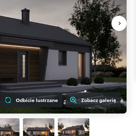
Odbicie lustrzane
Zobacz galerię