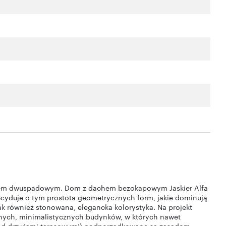
hem dwuspadowym. Dom z dachem bezokapowym Jaskier Alfa
cyduje o tym prostota geometrycznych form, jakie dominują
k również stonowana, elegancka kolorystyka. Na projekt
snych, minimalistycznych budynków, w których nawet
 nad drzwiami tarasowymi) podporządkowane są zasadom