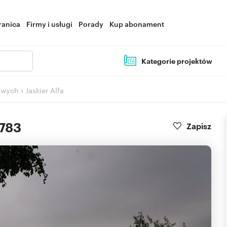
ranica
Firmy i usługi
Porady
Kup abonament
Kategorie projektów
›
owych
Jaskier Alfa
783
Zapisz