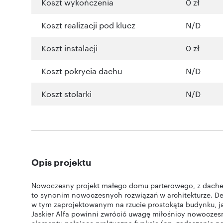
Koszt wykończenia
0 zł
Koszt realizacji pod klucz
N/D
Koszt instalacji
0 zł
Koszt pokrycia dachu
N/D
Koszt stolarki
N/D
Opis projektu
Nowoczesny projekt małego domu parterowego, z dac
to synonim nowoczesnych rozwiązań w architekturze. De
w tym zaprojektowanym na rzucie prostokąta budynku, ja
Jaskier Alfa powinni zwrócić uwagę miłośnicy nowocze
elementy pełniące praktyczną funkcję (np. zadaszenie