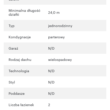
Minimalna długość
24,0 m
działki
Typ
jednorodzinny
Kondygnacje
parterowy
Garaż
N/D
Rodzaj dachu
wielospadowy
Technologia
N/D
Styl
N/D
Poddasze
N/D
Liczba łazienek
2