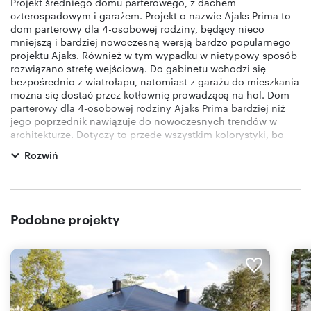
Projekt średniego domu parterowego, z dachem
czterospadowym i garażem. Projekt o nazwie Ajaks Prima to
dom parterowy dla 4-osobowej rodziny, będący nieco
mniejszą i bardziej nowoczesną wersją bardzo popularnego
projektu Ajaks. Również w tym wypadku w nietypowy sposób
rozwiązano strefę wejściową. Do gabinetu wchodzi się
bezpośrednio z wiatrołapu, natomiast z garażu do mieszkania
można się dostać przez kotłownię prowadzącą na hol. Dom
parterowy dla 4-osobowej rodziny Ajaks Prima bardziej niż
jego poprzednik nawiązuje do nowoczesnych trendów w
architekturze. Dotyczy to przede wszystkim kolorystyki, bo
dominują tu modne szarości i antracyty, które stanowią
Rozwiń
kontrastowe elementy na białej elewacji. Całość ocieplają
akcenty drewnopodobne pod oknami.W budynku znajdują się
dwa tarasy, z czego jeden stanowi naturalne przedłużenie
obszernego, liczącego ponad 30 m² pokoju dziennego
połączonego z kuchnią. Sypialnie domowników usytuowane
Podobne projekty
są w jednej części, do której wchodzi się z odrębnego
przedpokoju. W tej strefie znajdują się ponadto dwie łazienki,
z czego jedna świetnie sprawdzi się jako toaleta dla gości, a
druga jako pokój kąpielowy dla lokatorów.