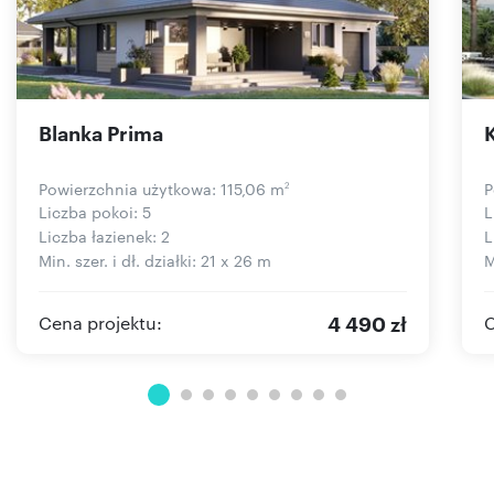
Blanka Prima
Powierzchnia użytkowa: 115,06 m
P
2
Liczba pokoi: 5
L
Liczba łazienek: 2
L
Min. szer. i dł. działki: 21 x 26 m
M
4 490 zł
Cena projektu:
C