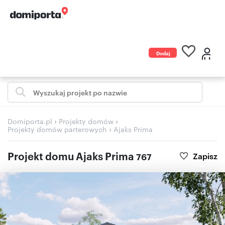
Dodaj
ogłoszenie
›
›
Domiporta.pl
Projekty domów
›
Projekty domów parterowych
Ajaks Prima
Projekt domu Ajaks Prima
Zapisz
767