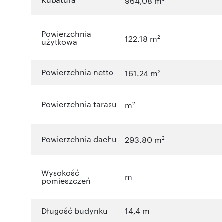
964,08 m
Powierzchnia
2
122.18 m
użytkowa
Powierzchnia netto
2
161.24 m
Powierzchnia tarasu
2
m
Powierzchnia dachu
2
293.80 m
Wysokość
m
pomieszczeń
Długość budynku
14,4 m