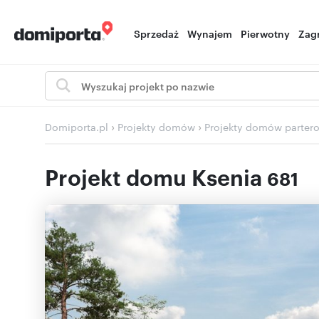
Sprzedaż
Wynajem
Pierwotny
Zag
›
›
Domiporta.pl
Projekty domów
Projekty domów parter
Projekt domu Ksenia
681