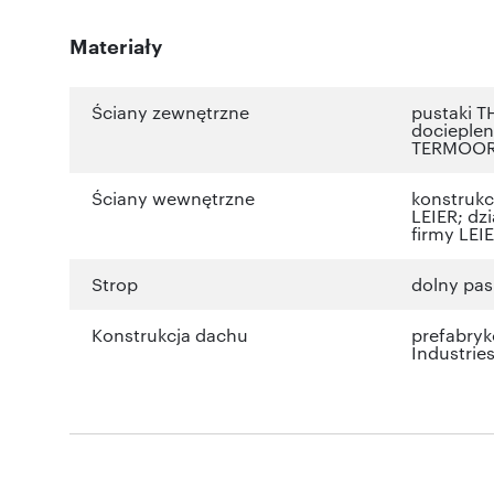
Materiały
Ściany zewnętrzne
pustaki 
docieplen
TERMOORG
Ściany wewnętrzne
konstruk
LEIER; dz
firmy LEI
Strop
dolny pa
Konstrukcja dachu
prefabry
Industrie