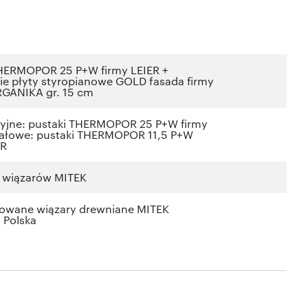
THERMOPOR 25 P+W firmy LEIER +
ie płyty styropianowe GOLD fasada firmy
ANIKA gr. 15 cm
cyjne: pustaki THERMOPOR 25 P+W firmy
iałowe: pustaki THERMOPOR 11,5 P+W
ER
s wiązarów MITEK
kowane wiązary drewniane MITEK
s Polska