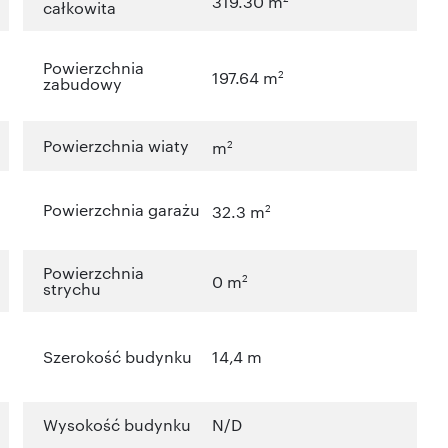
319.30 m
całkowita
Powierzchnia
2
197.64 m
zabudowy
Powierzchnia wiaty
2
m
Powierzchnia garażu
2
32.3 m
Powierzchnia
2
0 m
strychu
Szerokość budynku
14,4 m
Wysokość budynku
N/D