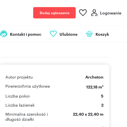
Logowanie
Dodaj ogłoszenie
Kontakt i pomoc
Ulubione
Koszyk
Autor projektu
Archeton
Powierzchnia użytkowa
122,18 m
2
Liczba pokoi
5
Liczba łazienek
2
Minimalna szerokość i
22,40 x 22,40 m
długość działki