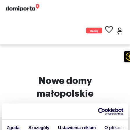
Dodaj
ogłoszenie
Nowe domy
małopolskie
Zgoda
Szczegóły
Ustawienia reklam
O plikach c
Nowe domy Kraków, małopolskie