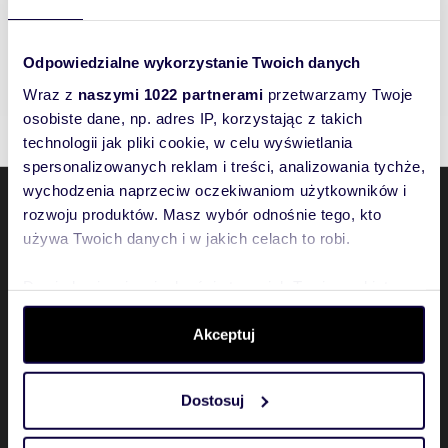
Nowe domy Zielonki, małopolskie
Nowe domy Rączna, małopolskie
Nowe domy Bibice, małopolskie
Odpowiedzialne wykorzystanie Twoich danych
Nowe domy Dębniki, Kraków, małopolskie
Wraz z
naszymi 1022 partnerami
przetwarzamy Twoje
osobiste dane, np. adres IP, korzystając z takich
technologii jak pliki cookie, w celu wyświetlania
spersonalizowanych reklam i treści, analizowania tychże,
wychodzenia naprzeciw oczekiwaniom użytkowników i
rozwoju produktów. Masz wybór odnośnie tego, kto
Domiporta
używa Twoich danych i w jakich celach to robi.
Ogłoszenia
Dowiedz się więcej odnośnie tego, jak Twoje osobiste
dane są przetwarzane oraz ustaw własne preferencje w
Ważne informacje
sekcji szczegółów
. W Deklaracji plików cookie możesz
Akceptuj
Zobacz także
zmienić lub wycofać swoją zgodę w dowolnej chwili.
Dostosuj
Wykorzystujemy pliki cookie do spersonalizowania treści
i reklam, aby oferować funkcje społecznościowe i