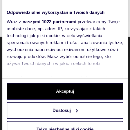
Lokale użytkowe Chełm, lubelskie
Lokale użytkowe Śródmieście, Lublin, lubelskie
Odpowiedzialne wykorzystanie Twoich danych
Wraz z
naszymi 1022 partnerami
przetwarzamy Twoje
osobiste dane, np. adres IP, korzystając z takich
technologii jak pliki cookie, w celu wyświetlania
spersonalizowanych reklam i treści, analizowania tychże,
wychodzenia naprzeciw oczekiwaniom użytkowników i
Domiporta
rozwoju produktów. Masz wybór odnośnie tego, kto
używa Twoich danych i w jakich celach to robi.
Ogłoszenia
Dowiedz się więcej odnośnie tego, jak Twoje osobiste
Ważne informacje
dane są przetwarzane oraz ustaw własne preferencje w
sekcji szczegółów
. W Deklaracji plików cookie możesz
Akceptuj
Zobacz także
zmienić lub wycofać swoją zgodę w dowolnej chwili.
Dostosuj
Wykorzystujemy pliki cookie do spersonalizowania treści
Partnerzy
i reklam, aby oferować funkcje społecznościowe i
analizować ruch w naszej witrynie. Informacje o tym, jak
Tylko niezbędne pliki cookie