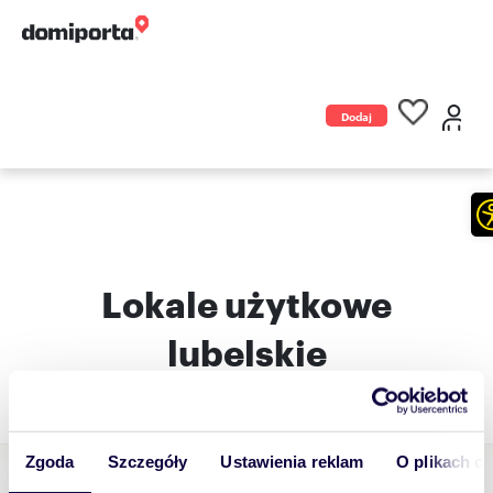
Dodaj
ogłoszenie
Lokale użytkowe
lubelskie
Zgoda
Szczegóły
Ustawienia reklam
O plikach c
Lokale użytkowe Lublin, lubelskie