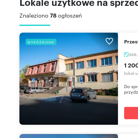
Lokale użytkowe na sprzed
Znaleziono
78
ogłoszeń
Prze
WYRÓŻNIONE
868
1 20
lokal 
Do spr
przydz