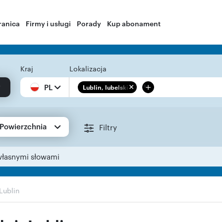
ranica
Firmy i usługi
Porady
Kup abonament
Kraj
Lokalizacja
+
PL
Lublin, lubelskie
Powierzchnia
Filtry
własnymi słowami
Lublin