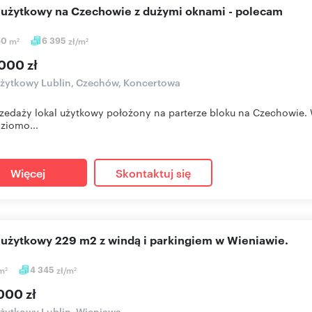
l użytkowy na Czechowie z dużymi oknami - polecam
60
m
6 395
zł/m
2
2
000 zł
użytkowy Lublin, Czechów, Koncertowa
zedaży lokal użytkowy położony na parterze bloku na Czechowie. W
ziomo...
Więcej
Skontaktuj się
l użytkowy 229 m2 z windą i parkingiem w Wieniawie.
m
4 345
zł/m
2
2
000 zł
użytkowy Lublin, Wieniawa