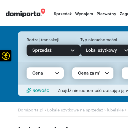
Sprzedaż
Wynajem
Pierwotny
Zag
Rodzaj transakcji
Typ nieruchomości
Sprzedaż
Lokal użytkowy
Otwórz pasek narzędzi
Cena
Cena za m²
Znajdź nieruchomość opisując ją 
NOWOŚĆ
›
›
›
Domiporta.pl
Lokale użytkowe na sprzedaż
lubelskie