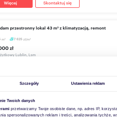
Więcej
Skontaktuj się
edam przestronny lokal 43 m² z klimatyzacją, remont
5
m
7 625
zł/m
2
2
000 zł
użytkowy Lublin, Lsm
tawiam Państwu lokal użytkowy położony na I piętrze w dzielnicy
5...
Szczegóły
Ustawienia reklam
Więcej
Skontaktuj się
nie Twoich danych
erami
przetwarzamy Twoje osobiste dane, np. adres IP, korzystaj
cam atrakcyjny lokal użytkowy 69 m² w centrum Lublina
lania spersonalizowanych reklam i treści, analizowania tychże,