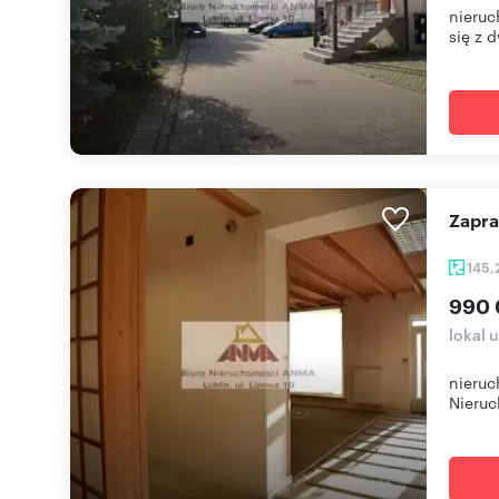
nieruc
się z d
Zapr
145,
990 
lokal 
nieruc
Nieruc