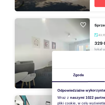
Sprz
43,1
329 
lokal 
Przeds
to 43,1
Zgoda
Odpowiedzialne wykorzysta
Wraz z
naszymi 1022 partn
Pole
pliki cookie, w celu wyświet