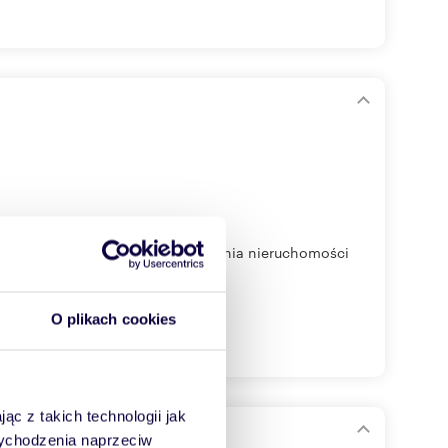
 LSM przy ul. Jana Sawy Powierzchnia nieruchomości
O plikach cookies
ąc z takich technologii jak
 wychodzenia naprzeciw