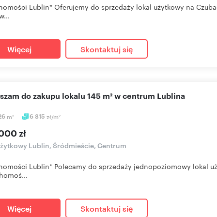
homości Lublin* Oferujemy do sprzedaży lokal użytkowy na Czubac
w...
Więcej
Skontaktuj się
aszam do zakupu lokalu 145 m² w centrum Lublina
26
m
6 815
zł/m
2
2
000 zł
użytkowy Lublin, Śródmieście, Centrum
homości Lublin* Polecamy do sprzedaży jednopoziomowy lokal uż
homoś...
Więcej
Skontaktuj się