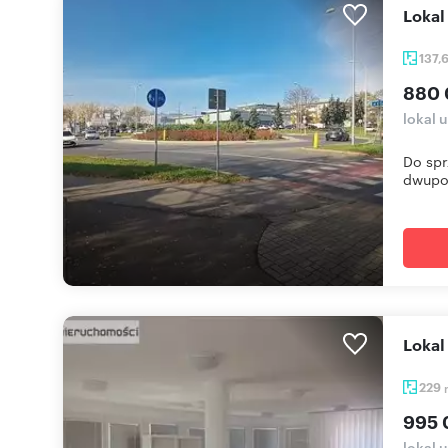
Loka
137,
880 
lokal 
Do spr
dwupo
Loka
229
995 
lokal 