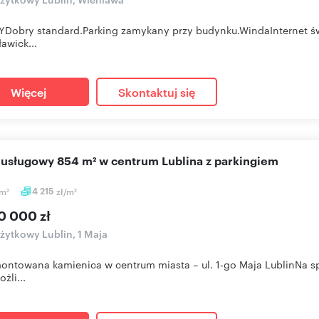
Dobry standard.Parking zamykany przy budynku.WindaInternet św
ławick...
Więcej
Skontaktuj się
l usługowy 854 m² w centrum Lublina z parkingiem
m
4 215
zł/m
2
2
0 000 zł
użytkowy Lublin, 1 Maja
ntowana kamienica w centrum miasta – ul. 1-go Maja LublinNa s
żli...