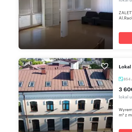
ZALETY
Al.Rac
Loka
854
3 60
lokal 
Wyremo
m² z mo