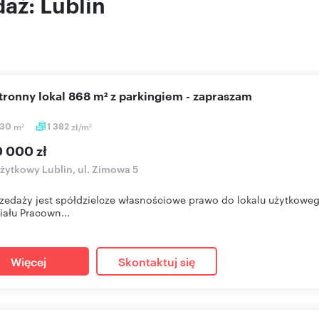
aż: Lublin
stronny lokal 868 m² z parkingiem - zapraszam
,30
m
1 382
zł/m
2
2
0 000 zł
użytkowy Lublin, ul. Zimowa 5
zedaży jest spółdzielcze własnościowe prawo do lokalu użytkowe
iału Pracown...
Więcej
Skontaktuj się