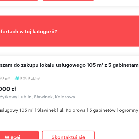
ertach w tej kategorii?
aszam do zakupu lokalu usługowego 105 m² z 5 gabinetam
,60
m
8 239
zł/m
2
2
000 zł
użytkowy Lublin, Sławinek, Kolorowa
usługowy 105 m² | Sławinek | ul. Kolorowa | 5 gabinetów | ogromny
Więcej
Skontaktuj się