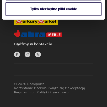
i reklam, aby oferować funkcje społecznościowe i
analizować ruch w naszej witrynie. Informacje o tym, jak
Tylko niezbędne pliki cookie
Partnerzy
korzystasz z naszej witryny, udostępniamy partnerom
społecznościowym, reklamowym i analitycznym.
Partnerzy mogą połączyć te informacje z innymi danymi
otrzymanymi od Ciebie lub uzyskanymi podczas
korzystania z ich usług.
Bądźmy w kontakcie
© 2026 Domiporta
Korzystanie z serwisu wiąże się z akceptacją
Regulaminu
i
Polityki Prywatności