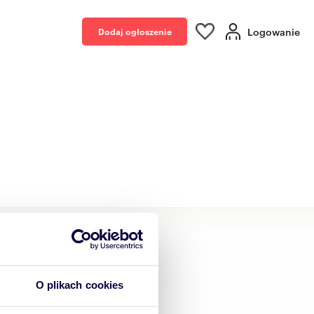
Logowanie
Dodaj ogłoszenie
wieckie
awa, mazowieckie
O plikach cookies
wa, mazowieckie