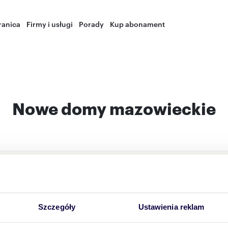
ranica
Firmy i usługi
Porady
Kup abonament
Nowe domy mazowieckie
Nowe domy Sulejówek, mazo
Nowe domy Białołęka, Warsz
Szczegóły
Ustawienia reklam
Nowe domy Ursynów, Warsza