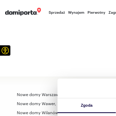
Sprzedaż
Wynajem
Pierwotny
Zag
Otwórz pasek narzędzi
Nowe domy Warszawa, mazowieckie
Nowe domy Wawer, Warszawa, mazowieckie
Zgoda
Nowe domy Wilanów, Warszawa, mazowieckie