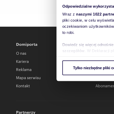
Odpowiedzialne wykorzysta
Wraz z
naszymi 1022 partn
pliki cookie, w celu wyświet
oczekiwaniom użytkowników i
to robi.
Domiporta
Ogłoszen
Dowiedz się więcej odnośnie
szczegółów
. W Deklaracji 
O nas
Dodaj ogł
Kariera
Cennik og
Wykorzystujemy pliki cookie 
Tylko niezbędne pliki c
Reklama
Kontakt w
ruch w naszej witrynie. Inf
reklamowym i analitycznym. 
Mapa serwisu
Abonament
uzyskanymi podczas korzysta
Kontakt
Abonamen
Partnerzy