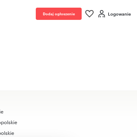
Logowanie
Dodaj ogłoszenie
ie
polskie
olskie