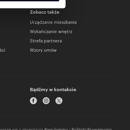
anymi od Ciebie lub
Zobacz także
Urządzanie mieszkania
Wykańczanie wnętrz
Strefa partnera
ści
Wzory umów
Bądźmy w kontakcie
 wiąże się z akceptacją
Regulaminu
i
Polityki Prywatności