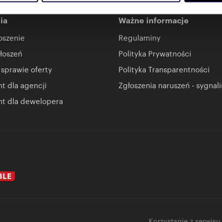
Partnerzy mogą połączyć te informacje z innymi danymi otrzym
nia z ich usług.
ia
Ważne informacje
oszenie
Regulaminy
łoszeń
Polityka Prywatności
 sprawie oferty
Polityka Transparentności
 dla agencji
Zgłoszenia naruszeń - sygnali
t dla dewelopera
Korzystanie z serwisu