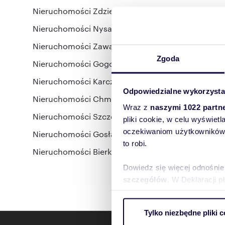
Nieruchomości Zdzieszowice, opolskie
Nieruchomości Nysa, opolskie
Nieruchomości Zawada, Turawa, opolski, opolskie
Zgoda
Nieruchomości Gogolin, opolskie
Nieruchomości Karczów, opolskie
Odpowiedzialne wykorzysta
Nieruchomości Chmielowice, Opole, opolskie
Wraz z
naszymi 1022 partn
Nieruchomości Szczepanowice, Opole, opolskie
pliki cookie, w celu wyświet
oczekiwaniom użytkowników i
Nieruchomości Gosławice, Opole, opolskie
to robi.
Nieruchomości Bierkowice, Opole, opolskie
Dowiedz się więcej odnośnie
szczegółów
. W Deklaracji 
Wykorzystujemy pliki cookie 
Tylko niezbędne pliki c
ruch w naszej witrynie. Inf