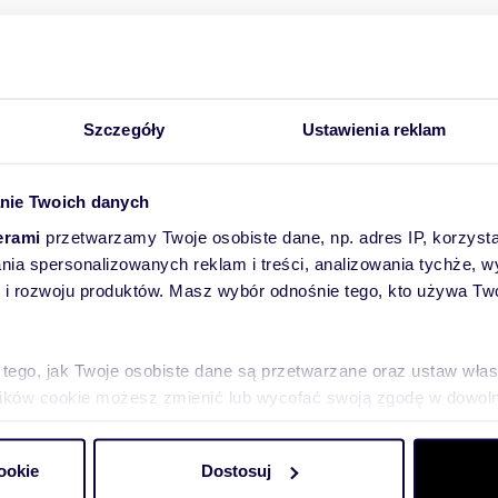
Nieruchomości Leśnica, strzel
Nieruchomości Górki, opolski
Nieruchomości Chrząstowice,
Szczegóły
Ustawienia reklam
Nieruchomości Grodków, opo
Nieruchomości Jełowa, opols
nie Twoich danych
Nieruchomości Zaodrze, Opol
erami
przetwarzamy Twoje osobiste dane, np. adres IP, korzystaj
Nieruchomości Czarnowąsy, O
lania spersonalizowanych reklam i treści, analizowania tychże,
 rozwoju produktów. Masz wybór odnośnie tego, kto używa Twoi
Nieruchomości Grudzice, Opo
 tego, jak Twoje osobiste dane są przetwarzane oraz ustaw wła
plików cookie możesz zmienić lub wycofać swoją zgodę w dowolne
do spersonalizowania treści i reklam, aby oferować funkcje sp
ookie
Dostosuj
ormacje o tym, jak korzystasz z naszej witryny, udostępniamy p