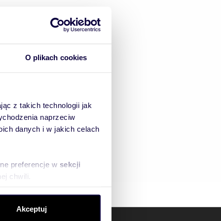
ecki, opolskie
, opolskie
 opolskie
O plikach cookies
lskie
kie
e, opolskie
ąc z takich technologii jak
pole, opolskie
 wychodzenia naprzeciw
ch danych i w jakich celach
le, opolskie
sne preferencje w
sekcji
j chwili.
ołecznościowe i analizować
Akceptuj
artnerom społecznościowym,