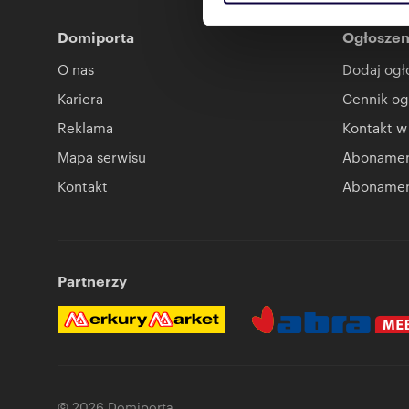
reklamowym i analitycznym. 
uzyskanymi podczas korzysta
Domiporta
Ogłoszen
O nas
Dodaj ogł
Kariera
Cennik og
Reklama
Kontakt w
Mapa serwisu
Abonament
Kontakt
Abonamen
Partnerzy
© 2026 Domiporta