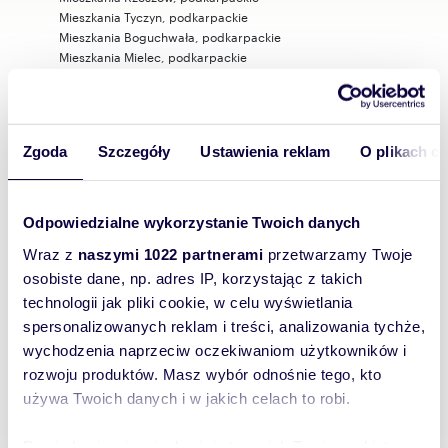
Mieszkania Tyczyn, podkarpackie
Mieszkania Boguchwała, podkarpackie
Mieszkania Mielec, podkarpackie
Mieszkania Przemyśl, podkarpackie
Mieszkania Krosno, podkarpackie
Mieszkania Jarosław, podkarpackie
Mieszkania Zaczernie, podkarpackie
Zgoda
Szczegóły
Ustawienia reklam
O plikach c
Mieszkania Jasło, podkarpackie
Mieszkania Lesko, podkarpackie
Mieszkania Sanok, podkarpackie
Mieszkania Przybyszówka, Rzeszów, podkarpackie
Odpowiedzialne wykorzystanie Twoich danych
Mieszkania Staroniwa, Rzeszów, podkarpackie
Wraz z
naszymi 1022 partnerami
przetwarzamy Twoje
Mieszkania Załęże, Rzeszów, podkarpackie
Mieszkania Wilkowyja, Rzeszów, podkarpackie
osobiste dane, np. adres IP, korzystając z takich
Mieszkania Budziwój, Rzeszów, podkarpackie
technologii jak pliki cookie, w celu wyświetlania
Mieszkania Drabinianka, Rzeszów, podkarpackie
spersonalizowanych reklam i treści, analizowania tychże,
Mieszkania Słocina, Rzeszów, podkarpackie
wychodzenia naprzeciw oczekiwaniom użytkowników i
Mieszkania Zalesie, Rzeszów, podkarpackie
rozwoju produktów. Masz wybór odnośnie tego, kto
Mieszkania Miłocin, Rzeszów, podkarpackie
Mieszkania Dworzysko, Rzeszów, podkarpackie
używa Twoich danych i w jakich celach to robi.
Dowiedz się więcej odnośnie tego, jak Twoje osobiste