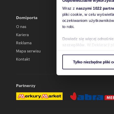
Odpowiedzialne wykorzysta
Wraz z
naszymi 1022 partn
pliki cookie, w celu wyświet
Domiporta
Ogłoszen
oczekiwaniom użytkowników i
O nas
Dodaj ogł
to robi.
Kariera
Cennik og
Dowiedz się więcej odnośnie
Reklama
Kontakt w
szczegółów
. W Deklaracji 
Mapa serwisu
Abonament
Wykorzystujemy pliki cookie 
Kontakt
Abonamen
Tylko niezbędne pliki c
ruch w naszej witrynie. Inf
reklamowym i analitycznym. 
uzyskanymi podczas korzysta
Partnerzy