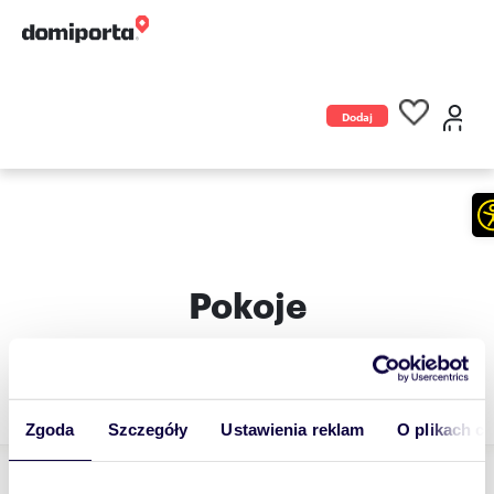
Dodaj
ogłoszenie
Pokoje
podkarpackie
Zgoda
Szczegóły
Ustawienia reklam
O plikach c