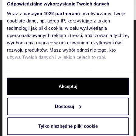
Odpowiedzialne wykorzystanie Twoich danych
Wraz z
naszymi 1022 partnerami
przetwarzamy Twoje
osobiste dane, np. adres IP, korzystając z takich
technologii jak pliki cookie, w celu wyświetlania
spersonalizowanych reklam i treści, analizowania tychże,
Domiporta
wychodzenia naprzeciw oczekiwaniom użytkowników i
rozwoju produktów. Masz wybór odnośnie tego, kto
Ogłoszenia
używa Twoich danych i w jakich celach to robi.
Ważne informacje
Dowiedz się więcej odnośnie tego, jak Twoje osobiste
Zobacz także
dane są przetwarzane oraz ustaw własne preferencje w
sekcji szczegółów
. W Deklaracji plików cookie możesz
Akceptuj
zmienić lub wycofać swoją zgodę w dowolnej chwili.
Partnerzy
Dostosuj
Wykorzystujemy pliki cookie do spersonalizowania treści
i reklam, aby oferować funkcje społecznościowe i
analizować ruch w naszej witrynie. Informacje o tym, jak
Tylko niezbędne pliki cookie
korzystasz z naszej witryny, udostępniamy partnerom