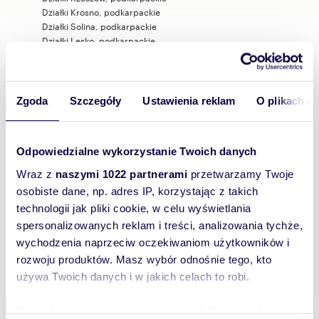
Działki Krosno, podkarpackie
Działki Solina, podkarpackie
Działki Lesko, podkarpackie
Działki Chmielnik, podkarpackie
Działki Jasło, podkarpackie
Działki Straszydle, podkarpackie
Działki Lubenia, podkarpackie
Zgoda
Szczegóły
Ustawienia reklam
O plikach c
Działki Kielnarowa, podkarpackie
Działki Łańcut, podkarpackie
Działki Baligród, podkarpackie
Odpowiedzialne wykorzystanie Twoich danych
Działki Tyczyn, podkarpackie
Działki Werlas, podkarpackie
Wraz z
naszymi 1022 partnerami
przetwarzamy Twoje
Działki Cisna, podkarpackie
osobiste dane, np. adres IP, korzystając z takich
Działki Hermanowa, podkarpackie
technologii jak pliki cookie, w celu wyświetlania
Działki Lutoryż, podkarpackie
Działki Boguchwała, podkarpackie
spersonalizowanych reklam i treści, analizowania tychże,
Działki Korczyna, podkarpackie
wychodzenia naprzeciw oczekiwaniom użytkowników i
Działki Przybyszówka, Rzeszów, podkarpackie
rozwoju produktów. Masz wybór odnośnie tego, kto
Działki Budziwój, Rzeszów, podkarpackie
używa Twoich danych i w jakich celach to robi.
Dowiedz się więcej odnośnie tego, jak Twoje osobiste