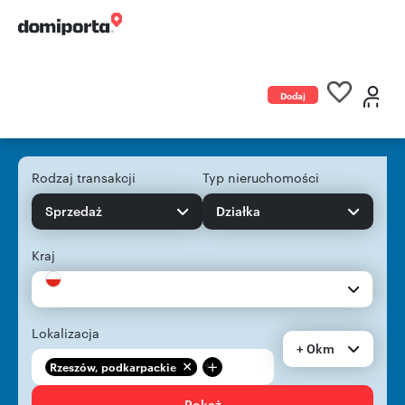
Dodaj
ogłoszenie
Rodzaj transakcji
Typ nieruchomości
Sprzedaż
Działka
Kraj
Lokalizacja
+ 0km
+
Rzeszów, podkarpackie
Pokaż