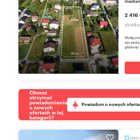
mediam
2 416
działka
Wyłączni
sprzedaż
głównej u
Chcesz
otrzymać
powiadomienia
Powiadom o nowych oferta
o nowych
ofertach w tej
kategorii?
1902