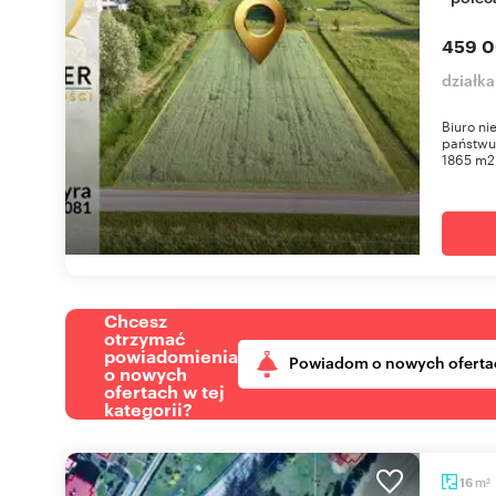
459 0
działka
Biuro n
państwu
1865 m2,
Chcesz
otrzymać
powiadomienia
Powiadom o nowych oferta
o nowych
ofertach w tej
kategorii?
m
16
2