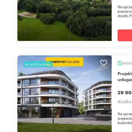
Na sprz
powierzc
działki.
1430
WYRÓŻNIONE
Projekt deweloperski z 190 mieszkaniami i
usługa
29 90
działk
Na sprze
wojewód
budynków