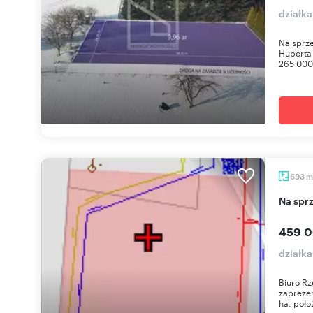
działk
Na sprze
Huberta 
265 000 
m
693
Na sp
459 0
działk
Biuro R
zaprezen
ha, poło