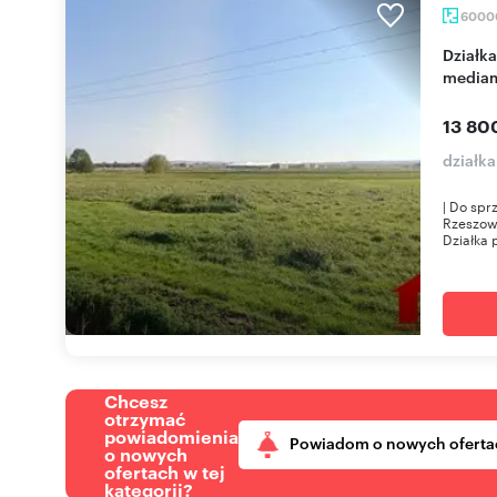
6000
Działka przemysłowa 6 ha pod Rzeszowem z
mediam
13 80
działk
| Do spr
Rzeszow
Działka p
Chcesz
otrzymać
powiadomienia
Powiadom o nowych oferta
o nowych
ofertach w tej
kategorii?