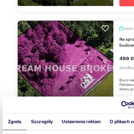
4200
Na sprzedaż działka 42 arów z pozwoleniem na
budowę
499 0
działka
Biuro n
Państwu
domu pr
Zgoda
Szczegóły
Ustawienia reklam
O plikach c