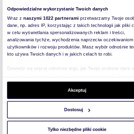
1350
Odpowiedzialne wykorzystanie Twoich danych
Działka budowlana z WZ, pełne uzbrojenie,
Wraz z
naszymi 1022 partnerami
przetwarzamy Twoje osob
widok
dane, np. adres IP, korzystając z takich technologii jak pliki 
799 0
w celu wyświetlania spersonalizowanych reklam i treści,
analizowania tychże, wychodzenia naprzeciw oczekiwaniom
działka
użytkowników i rozwoju produktów. Masz wybór odnośnie te
kto używa Twoich danych i w jakich celach to robi.
Na sprze
ar, poło
przy ul. 
Dowiedz się więcej odnośnie tego, jak Twoje osobiste dane 
przetwarzane oraz ustaw własne preferencje w
sekcji
szczegółów
. W Deklaracji plików cookie możesz zmienić lu
wycofać swoją zgodę w dowolnej chwili.
Akceptuj
Wykorzystujemy pliki cookie do spersonalizowania treści i r
Dostosuj
aby oferować funkcje społecznościowe i analizować ruch w 
12561
witrynie. Informacje o tym, jak korzystasz z naszej witryny,
Działka pod osiedle szeregówek 1,25 ha Rzeszów
udostępniamy partnerom społecznościowym, reklamowym i
zapras
Tylko niezbędne pliki cookie
analitycznym. Partnerzy mogą połączyć te informacje z inn