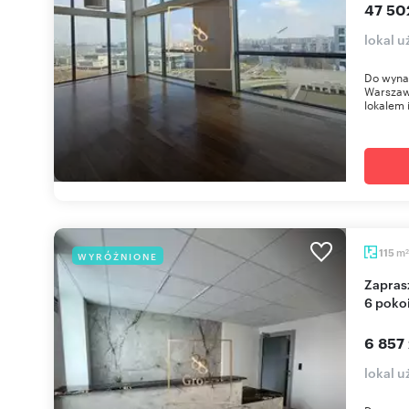
47 50
lokal 
Do wyna
Warszaw
lokalem i
m
115
WYRÓŻNIONE
2
Zapraszam do wynajmu nowoczesnego biurowca
6 pokoi
6 857 
lokal 