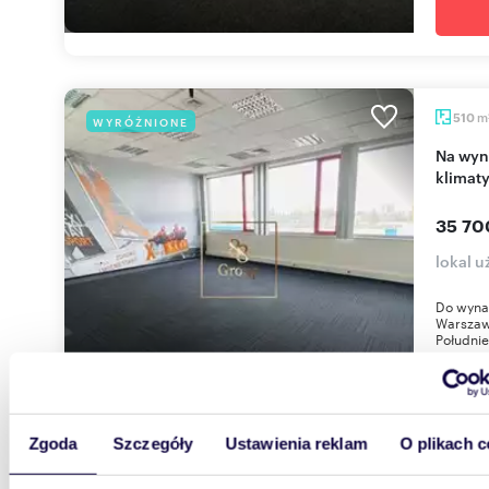
m
510
WYRÓŻNIONE
Na wynajem przestronne biuro 510 m² z
klimaty
35 70
lokal 
Do wynaj
Warszaw
Południ
Zgoda
Szczegóły
Ustawienia reklam
O plikach c