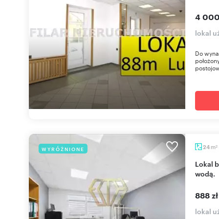
4 000
lokal 
Do wynaj
położony
postojow
m
24
WYRÓŻNIONE
2
Lokal biurowo-usługowy 24 m² z ogrzewaniem i
wodą.
888 z
lokal 