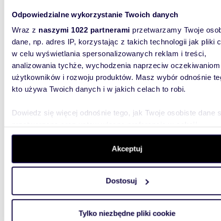
420
Odpowiedzialne wykorzystanie Twoich danych
WYRÓŻNIONE
Na wynajem nowoczesne biuro 420 m² z
Wraz z
naszymi 1022 partnerami
przetwarzamy Twoje osob
klimaty
dane, np. adres IP, korzystając z takich technologii jak pliki 
w celu wyświetlania spersonalizowanych reklam i treści,
33 07
analizowania tychże, wychodzenia naprzeciw oczekiwaniom
lokal 
użytkowników i rozwoju produktów. Masz wybór odnośnie te
kto używa Twoich danych i w jakich celach to robi.
Do wynaj
możliwo
STANDAR
Dowiedz się więcej odnośnie tego, jak Twoje osobiste dane 
przetwarzane oraz ustaw własne preferencje w
sekcji
szczegółów
. W Deklaracji plików cookie możesz zmienić lu
wycofać swoją zgodę w dowolnej chwili.
Akceptuj
Wykorzystujemy pliki cookie do spersonalizowania treści i r
Dostosuj
aby oferować funkcje społecznościowe i analizować ruch w 
406
WYRÓŻNIONE
witrynie. Informacje o tym, jak korzystasz z naszej witryny,
udostępniamy partnerom społecznościowym, reklamowym i
Zapraszam do wynajęcia nowoczesnego biura
Tylko niezbędne pliki cookie
406 m²
analitycznym. Partnerzy mogą połączyć te informacje z inn