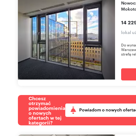
Nowoczesne biuro 204 m2 w prestiżowym
Mokoto
14 22
lokal 
Do wyna
Warszaw
strefą r
Chcesz
otrzymać
powiadomienia
Powiadom o nowych oferta
o nowych
ofertach w tej
kategorii?