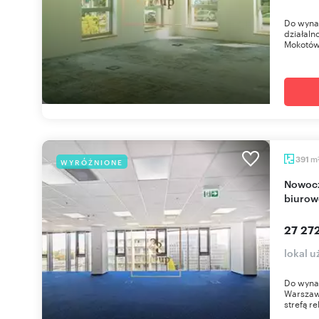
Do wynaj
działaln
Mokotów
m
391
WYRÓŻNIONE
Nowoczesne biuro 391 m² w prestiżowym
biurow
27 272
lokal 
Do wyna
Warszaw
strefą re