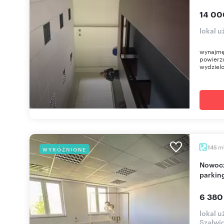
14 00
lokal 
wynajmę
powierzc
wydzielo
m
145
WYRÓŻNIONE
Nowoczesne biuro 145 m2 z monitoringiem i
parkin
6 380
lokal u
Szałwi