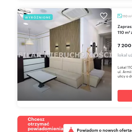
m
110
WYRÓŻNIONE
Zapraszam do wynajmu nowoczesnego lokalu
110 m² 
7 200
lokal 
Lokal 11
ul. Armi
ulicy o d
Chcesz
otrzymać
powiadomienia
Powiadom o nowych oferta