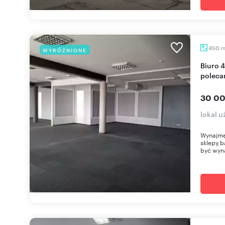
450
WYRÓŻNIONE
Biuro 450m² w Bemowie, podział na 2 lokale,
polec
30 00
lokal 
Wynajmę 
sklepy,b
być wyna