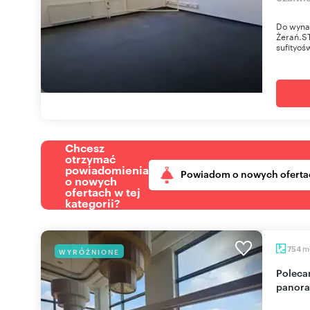
Do wyna
Żerań.S
sufityoś
Chcesz
otrzymać
powiadomienia
Powiadom o nowych oferta
o nowych
ofertach w tej
kategorii?
m
754
WYRÓŻNIONE
Polecam biuro 754 m² z tarasem i
panora