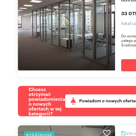
33 07
lokal 
Do wynaj
całego 
Śródmieś
Chcesz
otrzymać
powiadomienia
Powiadom o nowych oferta
o nowych
ofertach w tej
kategorii?
m
270
WYRÓŻNIONE