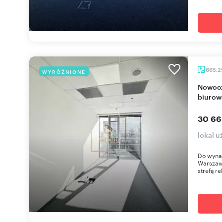
665,
WYRÓŻNIONE
Nowoczesne biuro 665 m² w prestiżowym
biurow
30 66
lokal 
Do wyna
Warszaw
strefą re