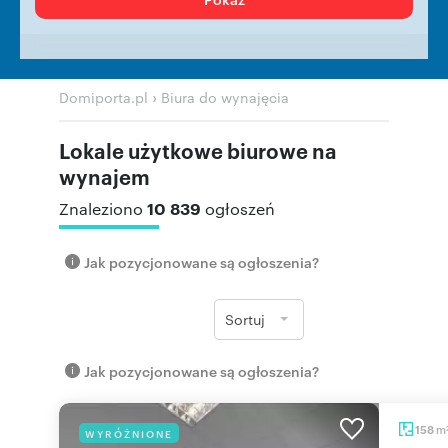
›
Domiporta.pl
Biura do wynajęcia
Lokale użytkowe biurowe na
wynajem
10 839
Znaleziono
ogłoszeń
Jak pozycjonowane są ogłoszenia?
Sortuj
Jak pozycjonowane są ogłoszenia?
m
158
WYRÓŻNIONE