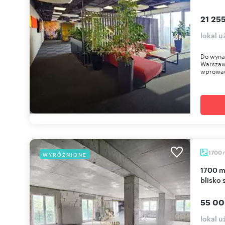
21 255
lokal 
Do wyna
Warszaw
wprowad
1700
WYRÓŻNIONE
1700 m² w Włochach, budynek do aranżacji,
blisko 
55 00
lokal 