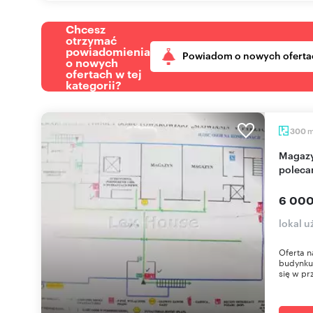
Chcesz
otrzymać
powiadomienia
Powiadom o nowych oferta
o nowych
ofertach w tej
kategorii?
300
Magazyn 300 m² w Pyrzycach z nową instalacją
polec
6 000
lokal 
Oferta n
budynku 
się w pr