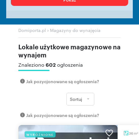
›
Domiporta.pl
Magazyny do wynajęcia
Lokale użytkowe magazynowe na
wynajem
602
Znaleziono
ogłoszenia
Jak pozycjonowane są ogłoszenia?
Sortuj
Jak pozycjonowane są ogłoszenia?
m
36
WYRÓŻNIONE
2