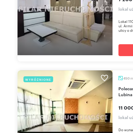
lokal 
Lokal 11
ul. Armi
ulicy o d
450
WYRÓŻNIONE
Polecam przestronny lokal 450 m² w centrum
Lubina
11 00
lokal 
Do wynaj