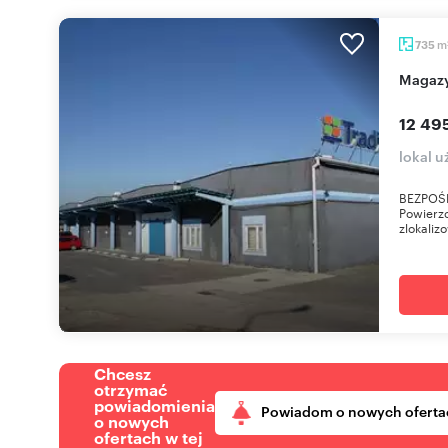
m
735
Magaz
12 49
lokal 
BEZPOŚR
Powierz
zlokaliz
Chcesz
otrzymać
powiadomienia
Powiadom o nowych oferta
o nowych
ofertach w tej