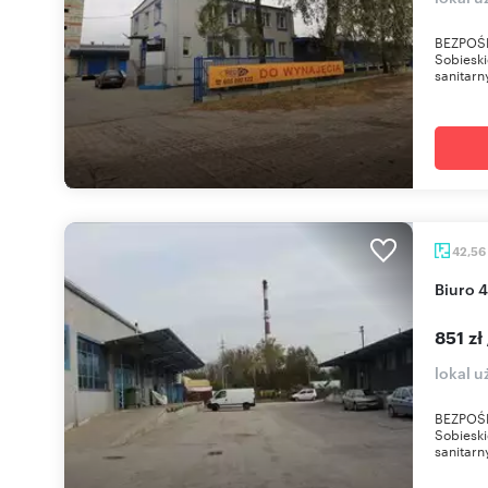
BEZPOŚR
Sobieski
sanitarn
42,56
Biuro 
851 zł
lokal u
BEZPOŚR
Sobieski
sanitarn