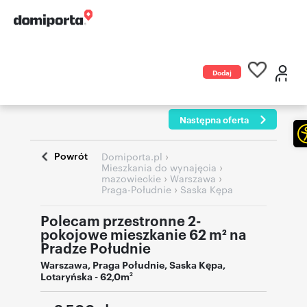
Dodaj
ogłoszenie
Następna oferta
Powrót
›
Domiporta.pl
›
Mieszkania do wynajęcia
›
›
mazowieckie
Warszawa
›
Praga-Południe
Saska Kępa
Polecam przestronne 2-
pokojowe mieszkanie 62 m² na
Pradze Południe
Warszawa
,
Praga Południe
,
Saska Kępa
,
Lotaryńska
- 62,0m
2