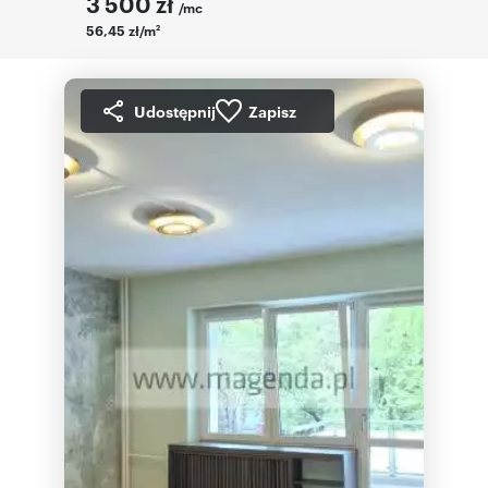
3 500
zł
/mc
56,45 zł/m
2
Udostępnij
Zapisz