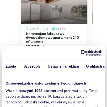
Treść ogłoszenia nie stanowi oferty handlowej w
rozumieniu art. 66 par. 1 Kodeksu Cywilnego.
Wszelkie dane i informacje zawarte w niniejszym
opisie wprowadzono na podstawie
oświadczenia właściciela nieruchomości.
Oferta wysłana z programu IMO dla biur
m
zł/m
m
240
5
63
81
2
2
nieruchomości
Na wynajem luksusowy
Przestronne 81m2 w sercu Saskiej
dwupoziomowy apartament 240
Kępy.
m² z sauną
7 00
łudnie,
15 000 zł
/mc
mieszk
Saska 
Numer oferty: 6563
mieszkanie Warszawa, Praga-Południe
Saska Kępa, Genewska
Nr licencji zawodowej: 4944
Zgoda
Szczegóły
Ustawienia reklam
O plikach c
Odpowiedzialne wykorzystanie Twoich danych
Wyślij
Wraz z
naszymi 1022 partnerami
przetwarzamy Twoje
wiadomość
osobiste dane, np. adres IP, korzystając z takich
technologii jak pliki cookie, w celu wyświetlania
To najlepszy