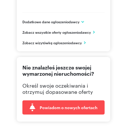
Dodatkowe dane ogłoszeniodawcy
ul. Francuska 26/1
Zobacz wszystkie oferty ogłoszeniodawcy
Warszawa
mazowieckie
PL
Zobacz wizytówkę ogłoszeniodawcy
602367
Pokaż telefon
Nie znalazłeś jeszcze swojej
22 616
Pokaż telefon
wymarzonej nieruchomości?
Określ swoje oczekiwania i
otrzymuj dopasowane oferty
Powiadom o nowych ofertach