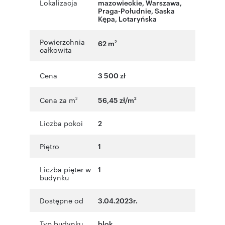
Lokalizacja
mazowieckie
,
Warszawa
,
Praga-Południe
,
Saska
Kępa
,
Lotaryńska
Powierzchnia
62 m
2
całkowita
Cena
3 500 zł
Cena za m
56,45 zł/m
2
2
Liczba pokoi
2
Piętro
1
Liczba pięter w
1
budynku
Dostępne od
3.04.2023r.
Typ budynku
blok