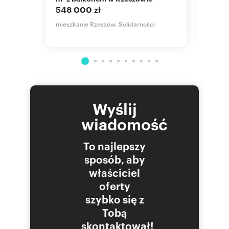
548 000 zł
489 
mieszkanie Rzeszów, Solidarności
mieszk
Dąbrow
owskiego
Wyślij
wiadomość
To najlepszy
sposób, aby
właściciel
oferty
szybko się z
Tobą
skontaktował!