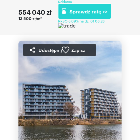
Reklama
554 040
zł
Sprawdź ratę >>
13 500 zł/m
2
RRSO 6,09% na dz. 01.06.26
Udostępnij
Zapisz