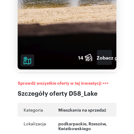
14
Zobacz galerię
Sprawdź wszystkie oferty w tej inwestycji >>>
Szczegóły oferty D58_Lake
Kategoria
Mieszkania na sprzedaż
Lokalizacja
podkarpackie
,
Rzeszów
,
Kwiatkowskiego