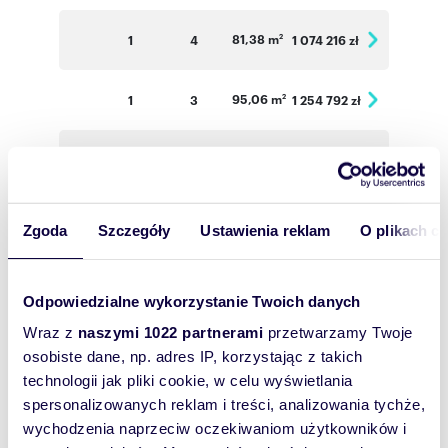
81,38 m
1
4
1 074 216 zł
2
95,06 m
1
3
1 254 792 zł
2
36,65 m
1
2
557 080 zł
2
49,85 m
1
2
643 065 zł
2
Zgoda
Szczegóły
Ustawienia reklam
O plikach c
34,47 m
2
2
530 838 zł
2
Odpowiedzialne wykorzystanie Twoich danych
Wraz z
naszymi 1022 partnerami
przetwarzamy Twoje
33,86 m
2
2
5 021 444 zł
2
osobiste dane, np. adres IP, korzystając z takich
technologii jak pliki cookie, w celu wyświetlania
34,52 m
2
2
531 608 zł
2
spersonalizowanych reklam i treści, analizowania tychże,
wychodzenia naprzeciw oczekiwaniom użytkowników i