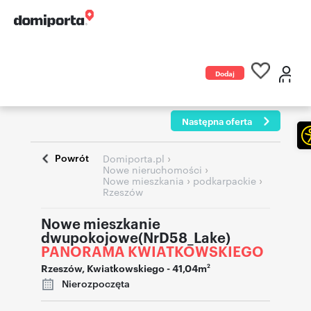
Dodaj
ogłoszenie
Następna oferta
Powrót
›
Domiporta.pl
›
Nowe nieruchomości
›
›
Nowe mieszkania
podkarpackie
Rzeszów
Nowe mieszkanie
dwupokojowe(NrD58_Lake)
PANORAMA KWIATKOWSKIEGO
Rzeszów
,
Kwiatkowskiego
- 41,04m
2
Nierozpoczęta