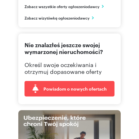
NG Kwiatkowskiego
Zobacz wszystkie oferty ogłoszeniodawcy
ul. Kwiatkowskiego 44A/1
Rzeszów
Zobacz wizytówkę ogłoszeniodawcy
podkarpackie
577 51
Pokaż telefon
Nie znalazłeś jeszcze swojej
665 00
Pokaż telefon
wymarzonej nieruchomości?
Określ swoje oczekiwania i
695 00
Pokaż telefon
otrzymuj dopasowane oferty
Powiadom o nowych ofertach