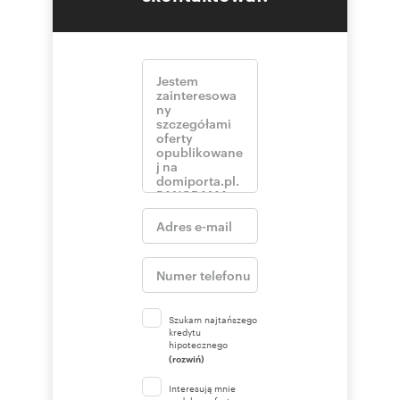
Szukam najtańszego
kredytu
hipotecznego
(rozwiń)
Interesują mnie