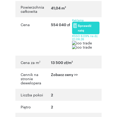
Powierzchnia
41,04 m
2
całkowita
Reklama
Cena
554 040 zł
Sprawdź
ratę
RSSO 6,09% na dz.
01.06.26
Cena za m
13 500 zł/m
2
2
Cennik na
Zobacz ceny >>
stronie
dewelopera
Liczba pokoi
2
Piętro
2