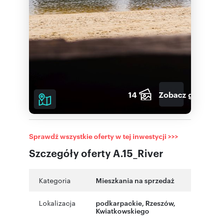
14
Zobacz galerię
Sprawdź wszystkie oferty w tej inwestycji >>>
Szczegóły oferty A.15_River
Kategoria
Mieszkania na sprzedaż
Lokalizacja
podkarpackie
,
Rzeszów
,
Kwiatkowskiego