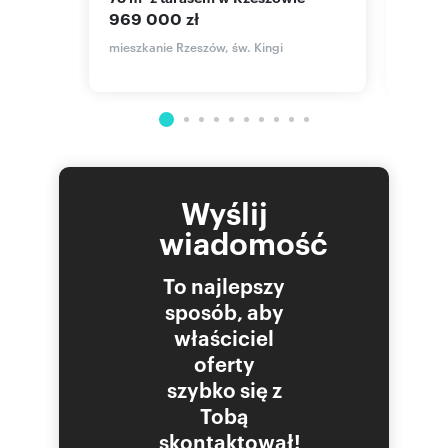
wieżo
969 000 zł
896 7
mieszkanie Rzeszów, św. Kingi
mieszk
Fryder
Wyślij
wiadomość
To najlepszy
sposób, aby
właściciel
oferty
szybko się z
Tobą
skontaktował!