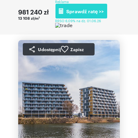
Reklama
981 240
zł
Sprawdź ratę >>
13 108 zł/m
2
RRSO 6,09% na dz. 01.06.26
Udostępnij
Zapisz