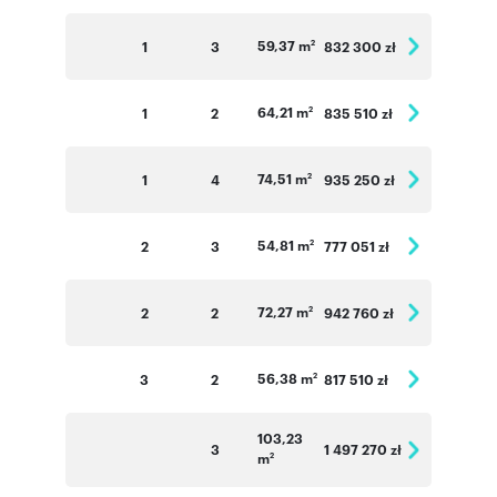
Numer oferty: A.15_River
59,37 m
1
3
832 300 zł
2
64,21 m
1
2
835 510 zł
2
74,51 m
1
4
935 250 zł
2
54,81 m
2
3
777 051 zł
2
72,27 m
2
2
942 760 zł
2
56,38 m
3
2
817 510 zł
2
103,23
3
1 497 270 zł
m
2