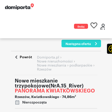
Dodaj
ogłoszenie
Następna oferta
Powrót
›
Domiporta.pl
›
Nowe nieruchomości
›
›
Nowe mieszkania
podkarpackie
Rzeszów
Nowe mieszkanie
trzypokojowe(NrA.15_River)
PANORAMA KWIATKOWSKIEGO
Rzeszów
,
Kwiatkowskiego
- 74,86m
2
Nierozpoczęta