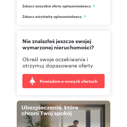
NG Kwiatkowskiego
Zobacz wszystkie oferty ogłoszeniodawcy
ul. Kwiatkowskiego 44A/1
Rzeszów
Zobacz wizytówkę ogłoszeniodawcy
podkarpackie
577 51
Pokaż telefon
Nie znalazłeś jeszcze swojej
665 00
Pokaż telefon
wymarzonej nieruchomości?
Określ swoje oczekiwania i
695 00
Pokaż telefon
otrzymuj dopasowane oferty
Powiadom o nowych ofertach