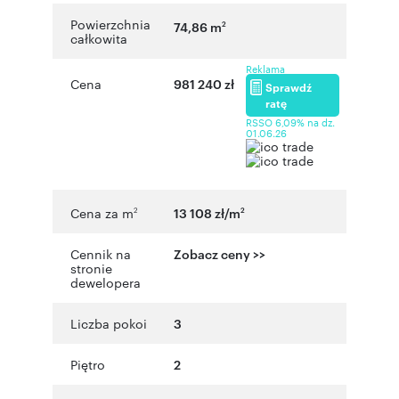
Powierzchnia
74,86 m
2
całkowita
Reklama
Cena
981 240 zł
Sprawdź
ratę
RSSO 6,09% na dz.
01.06.26
Cena za m
13 108 zł/m
2
2
Cennik na
Zobacz ceny >>
stronie
dewelopera
Liczba pokoi
3
Piętro
2