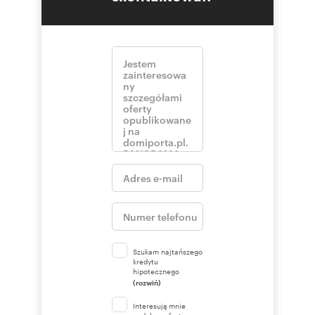
Szukam najtańszego
kredytu
hipotecznego
(rozwiń)
Interesują mnie