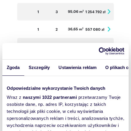
95,06 m
1
3
1 254 792 zł
2
36,65 m
1
2
557 080 zł
2
49,85 m
1
2
643 065 zł
2
34,47 m
2
2
530 838 zł
2
Zgoda
Szczegóły
Ustawienia reklam
O plikach c
33,86 m
2
2
5 021 444 zł
2
Odpowiedzialne wykorzystanie Twoich danych
Wraz z
naszymi 1022 partnerami
przetwarzamy Twoje
34,52 m
2
2
531 608 zł
2
osobiste dane, np. adres IP, korzystając z takich
technologii jak pliki cookie, w celu wyświetlania
66,83 m
2
3
935 620 zł
2
spersonalizowanych reklam i treści, analizowania tychże,
wychodzenia naprzeciw oczekiwaniom użytkowników i