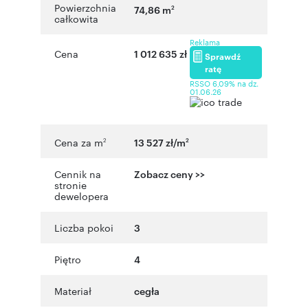
Powierzchnia
74,86 m
2
całkowita
Reklama
Cena
1 012 635 zł
Sprawdź
ratę
RSSO 6,09% na dz.
01.06.26
Cena za m
13 527 zł/m
2
2
Cennik na
Zobacz ceny >>
stronie
dewelopera
Liczba pokoi
3
Piętro
4
Materiał
cegła