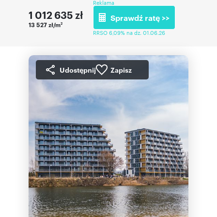
Reklama
1 012 635
zł
Sprawdź ratę >>
13 527 zł/m
2
RRSO 6,09% na dz. 01.06.26
Udostępnij
Zapisz