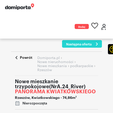
Dodaj
ogłoszenie
Następna oferta
Powrót
›
Domiporta.pl
›
Nowe nieruchomości
›
›
Nowe mieszkania
podkarpackie
Rzeszów
Nowe mieszkanie
trzypokojowe(NrA.24_River)
PANORAMA KWIATKOWSKIEGO
Rzeszów
,
Kwiatkowskiego
- 74,86m
2
Nierozpoczęta