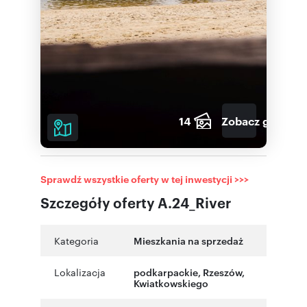
14
Zobacz galerię
Sprawdź wszystkie oferty w tej inwestycji >>>
Szczegóły oferty A.24_River
Kategoria
Mieszkania na sprzedaż
Lokalizacja
podkarpackie
,
Rzeszów
,
Kwiatkowskiego