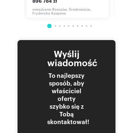
896 784 zł
899 
mieszkanie Rzeszów, Śródmieście,
mieszk
Fryderyka Szopena
Wyślij
wiadomość
To najlepszy
sposób, aby
właściciel
oferty
szybko się z
Tobą
skontaktował!