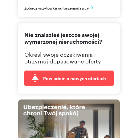
Rzeszów
Zobacz wizytówkę ogłoszeniodawcy
podkarpackie
577 51
Pokaż telefon
Nie znalazłeś jeszcze swojej
665 00
Pokaż telefon
wymarzonej nieruchomości?
Określ swoje oczekiwania i
695 00
Pokaż telefon
otrzymuj dopasowane oferty
Powiadom o nowych ofertach