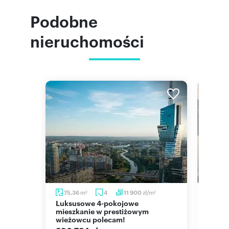
Podobne
nieruchomości
m
zł/m
75,36
4
11 900
73,8
2
2
Luksusowe 4-pokojowe
Nowoczesny apartament 73,87 m²
eksem
mieszkanie w prestiżowym
z 3 t
wieżowcu polecam!
widok