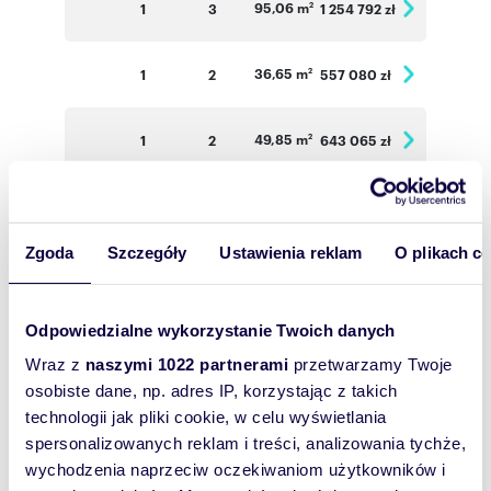
95,06 m
1
3
1 254 792 zł
2
36,65 m
1
2
557 080 zł
2
49,85 m
1
2
643 065 zł
2
34,47 m
2
2
530 838 zł
2
Zgoda
Szczegóły
Ustawienia reklam
O plikach c
33,86 m
2
2
5 021 444 zł
2
Odpowiedzialne wykorzystanie Twoich danych
34,52 m
2
2
531 608 zł
2
Wraz z
naszymi 1022 partnerami
przetwarzamy Twoje
osobiste dane, np. adres IP, korzystając z takich
66,83 m
2
3
935 620 zł
2
technologii jak pliki cookie, w celu wyświetlania
spersonalizowanych reklam i treści, analizowania tychże,
74,61 m
2
3
1 044 540 zł
wychodzenia naprzeciw oczekiwaniom użytkowników i
2