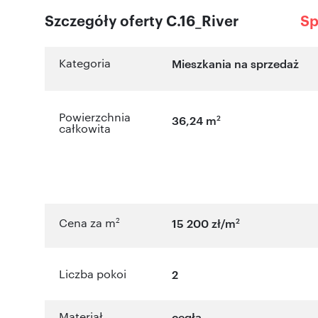
Szczegóły oferty C.16_River
Sp
Kategoria
Mieszkania na sprzedaż
Powierzchnia
2
36,24 m
całkowita
2
2
Cena za m
15 200 zł/m
Liczba pokoi
2
Materiał
cegła