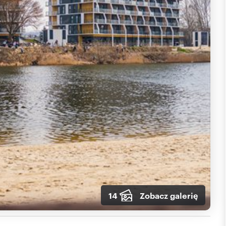
14
Zobacz galerię