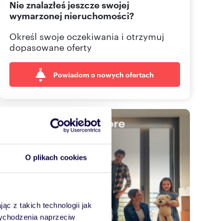
Nie znalazłeś jeszcze swojej
665 00
Pokaż telefon
wymarzonej nieruchomości?
695 00
Pokaż telefon
Określ swoje oczekiwania i otrzymuj
dopasowane oferty
Powiadom o nowych ofertach
O plikach cookies
ąc z takich technologii jak
 wychodzenia naprzeciw