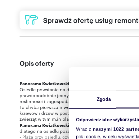
Sprawdź ofertę usług remon
Opis oferty
Panorama Kwiatkowskiego
- najnowsza propozycja mie
Osiedle powstanie na działce zlokalizowanej przy ul. Kw
prawdopodobnie jednym z najbardziej atrakcyjnych osied
Zgoda
roślinności i zagospodarowania terenu.
To chyba pierwsza inwestycja w Rzeszowie, która ma z
krzewów i drzew w postaci łąk kwietnych. Dodatkowo wpr
Odpowiedzialne wykorzysta
Panorama Kwiatkowskiego
będzie projektem skierowany
Wraz z
naszymi 1022 partn
dlatego na osiedlu poza wcześniej wspomnianymi został
• Plaża przy osiedlu, czyli coś czego jeszcze na rzeszows
pliki cookie, w celu wyświet