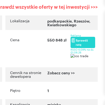
rawdź wszystkie oferty w tej inwestycji >>>
Lokalizacja
podkarpackie
,
Rzeszów
,
Kwiatkowskiego
Reklama
Cena
550 848 zł
Sprawdź
ratę
RSSO 6,09% na dz.
01.06.26
Cennik na stronie
Zobacz ceny >>
dewelopera
Piętro
1
Kanalizacja
miejska