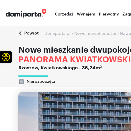
Sprzedaż
Wynajem
Pierwotny
Zag
Powrót
›
›
Domiporta.pl
Nowe nieruchomości
Nowe
Nowe mieszkanie dwupokoj
Otwórz pasek narzędzi
PANORAMA KWIATKOWSK
2
Rzeszów
,
Kwiatkowskiego
- 36,24m
Nierozpoczęta