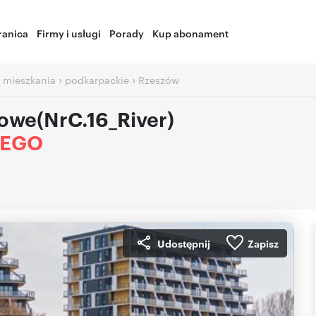
ranica
Firmy i usługi
Porady
Kup abonament
›
›
 mieszkania
podkarpackie
Rzeszów
owe(NrC.16_River)
IEGO
Udostępnij
Zapisz