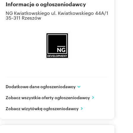
Informacje o ogłoszeniodawcy
NG Kwiatkowskiego
ul. Kwiatkowskiego 44A/1
35-311 Rzeszów
Dodatkowe dane ogłoszeniodawcy
NG Kwiatkowskiego
Zobacz wszystkie oferty ogłoszeniodawcy
ul. Kwiatkowskiego 44A/1
Rzeszów
podkarpackie
Zobacz wizytówkę ogłoszeniodawcy
577 51
Pokaż telefon