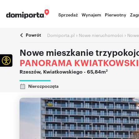
Sprzedaż
Wynajem
Pierwotny
Zag
Powrót
›
›
Domiporta.pl
Nowe nieruchomości
Nowe
Nowe mieszkanie trzypoko
Otwórz pasek narzędzi
PANORAMA KWIATKOWSK
2
Rzeszów
,
Kwiatkowskiego
- 65,84m
Nierozpoczęta