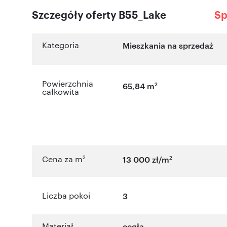
Szczegóły oferty B55_Lake
Sp
Kategoria
Mieszkania na sprzedaż
Powierzchnia
2
65,84 m
całkowita
2
2
Cena za m
13 000 zł/m
Liczba pokoi
3
Materiał
cegła