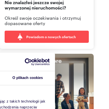
Nie znalazłeś jeszcze swojej
665 00
Pokaż telefon
wymarzonej nieruchomości?
695 00
Pokaż telefon
Określ swoje oczekiwania i otrzymuj
dopasowane oferty
Powiadom o nowych ofertach
O plikach cookies
ąc z takich technologii jak
 wychodzenia naprzeciw