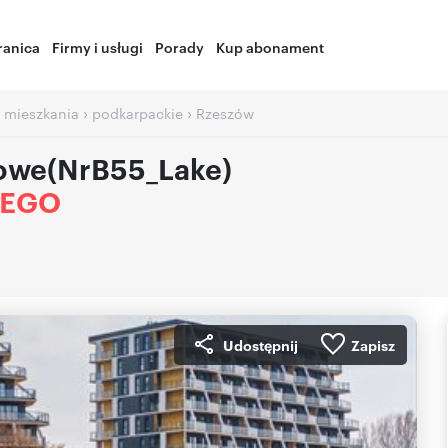
ranica
Firmy i usługi
Porady
Kup abonament
›
›
 mieszkania
podkarpackie
Rzeszów
jowe(NrB55_Lake)
IEGO
Udostępnij
Zapisz