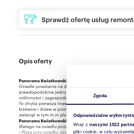
Sprawdź ofertę usług remon
Opis oferty
Panorama Kwiatkowskiego
- najnowsza propozycja mie
Osiedle powstanie na działce zlokalizowanej przy ul. Kw
prawdopodobnie jednym z najbardziej atrakcyjnych osied
Zgoda
roślinności i zagospodarowania terenu.
To chyba pierwsza inwestycja w Rzeszowie, która ma z
krzewów i drzew w postaci łąk kwietnych. Dodatkowo wpr
Odpowiedzialne wykorzysta
Panorama Kwiatkowskiego
będzie projektem skierowany
Wraz z
naszymi 1022 partn
dlatego na osiedlu poza wcześniej wspomnianymi został
• Plaża przy osiedlu, czyli coś czego jeszcze na rzeszows
pliki cookie, w celu wyświet