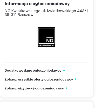
Informacje o ogłoszeniodawcy
NG Kwiatkowskiego
ul. Kwiatkowskiego 44A/1
35-311 Rzeszów
Dodatkowe dane ogłoszeniodawcy
NG Kwiatkowskiego
Zobacz wszystkie oferty ogłoszeniodawcy
ul. Kwiatkowskiego 44A/1
Rzeszów
podkarpackie
Zobacz wizytówkę ogłoszeniodawcy
577 51
Pokaż telefon