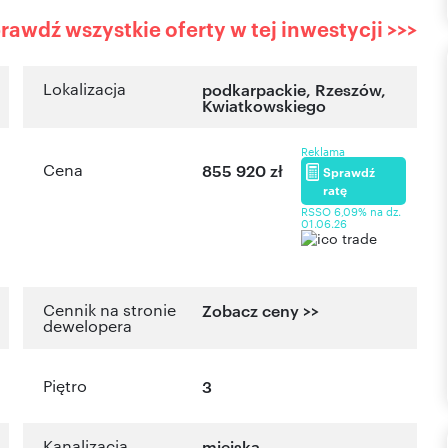
rawdź wszystkie oferty w tej inwestycji >>>
Lokalizacja
podkarpackie
,
Rzeszów
,
Kwiatkowskiego
Reklama
Cena
855 920 zł
Sprawdź
ratę
RSSO 6,09% na dz.
01.06.26
Cennik na stronie
Zobacz ceny >>
dewelopera
Piętro
3
Kanalizacja
miejska