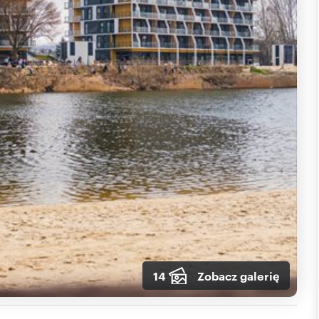
14
Zobacz galerię