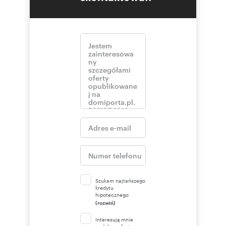
Szukam najtańszego
kredytu
hipotecznego
(rozwiń)
Interesują mnie