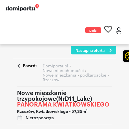
Dodaj
ogłoszenie
Następna oferta
Powrót
›
Domiporta.pl
›
Nowe nieruchomości
›
›
Nowe mieszkania
podkarpackie
Rzeszów
Nowe mieszkanie
trzypokojowe(NrD11_Lake)
PANORAMA KWIATKOWSKIEGO
Rzeszów
,
Kwiatkowskiego
- 57,35m
2
Nierozpoczęta