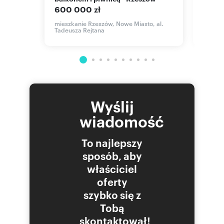
600 000 zł
649 
mieszkanie Rzeszów, Nowe Miasto, al.
mieszk
Tadeusza Rejtana
Zelwer
a
Wyślij
wiadomość
To najlepszy
sposób, aby
właściciel
oferty
szybko się z
Tobą
skontaktował!