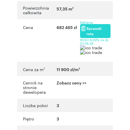
Powierzchnia
57,35 m
2
całkowita
Reklama
Cena
682 465 zł
Sprawdź
ratę
RSSO 6,09% na dz.
01.06.26
Cena za m
11 900 zł/m
2
2
Cennik na
Zobacz ceny >>
stronie
dewelopera
Liczba pokoi
3
Piętro
3