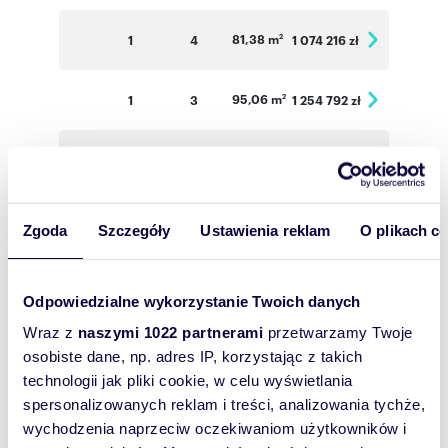
81,38 m
1
4
1 074 216 zł
2
95,06 m
1
3
1 254 792 zł
2
36,65 m
1
2
557 080 zł
2
49,85 m
1
2
643 065 zł
2
Zgoda
Szczegóły
Ustawienia reklam
O plikach c
34,47 m
2
2
530 838 zł
2
Odpowiedzialne wykorzystanie Twoich danych
Wraz z
naszymi 1022 partnerami
przetwarzamy Twoje
33,86 m
2
2
5 021 444 zł
2
osobiste dane, np. adres IP, korzystając z takich
technologii jak pliki cookie, w celu wyświetlania
34,52 m
2
2
531 608 zł
2
spersonalizowanych reklam i treści, analizowania tychże,
wychodzenia naprzeciw oczekiwaniom użytkowników i