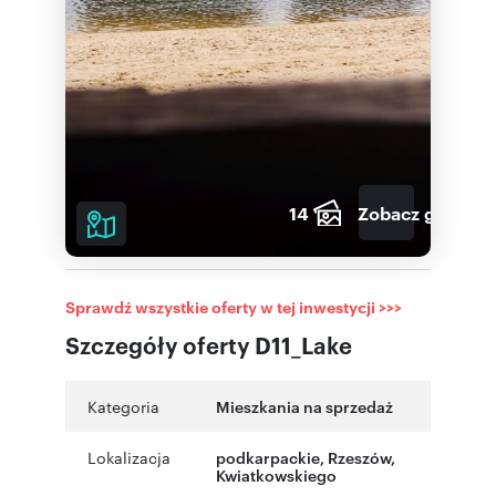
14
Zobacz galerię
Sprawdź wszystkie oferty w tej inwestycji >>>
Szczegóły oferty D11_Lake
Kategoria
Mieszkania na sprzedaż
Lokalizacja
podkarpackie
,
Rzeszów
,
Kwiatkowskiego