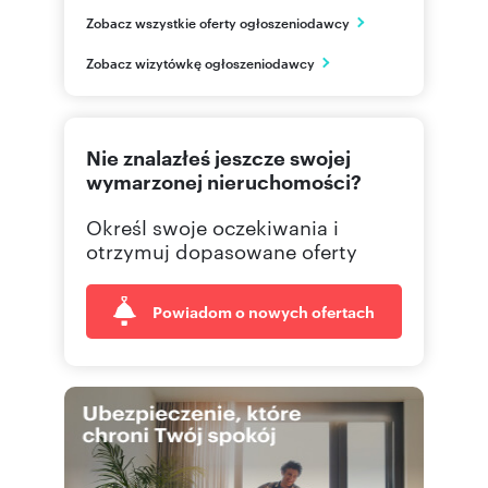
NG Kwiatkowskiego
Zobacz wszystkie oferty ogłoszeniodawcy
ul. Kwiatkowskiego 44A/1
Rzeszów
Zobacz wizytówkę ogłoszeniodawcy
podkarpackie
577 51
Pokaż telefon
Nie znalazłeś jeszcze swojej
665 00
Pokaż telefon
wymarzonej nieruchomości?
Określ swoje oczekiwania i
695 00
Pokaż telefon
otrzymuj dopasowane oferty
Powiadom o nowych ofertach