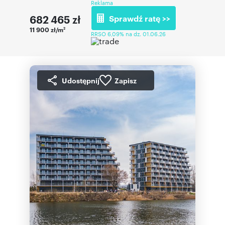
Reklama
682 465
zł
Sprawdź ratę >>
11 900 zł/m
2
RRSO 6,09% na dz. 01.06.26
Udostępnij
Zapisz