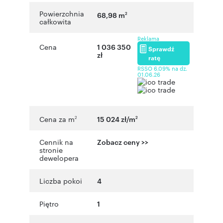
Powierzchnia
68,98 m
2
całkowita
Reklama
Cena
1 036 350
Sprawdź
zł
ratę
RSSO 6,09% na dz.
01.06.26
Cena za m
15 024 zł/m
2
2
Cennik na
Zobacz ceny >>
stronie
dewelopera
Liczba pokoi
4
Piętro
1