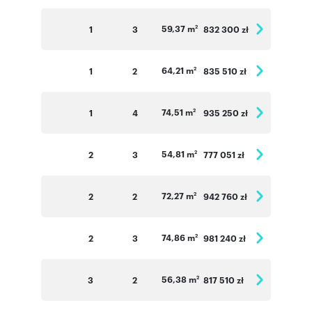
Numer oferty: A.36_River
59,37 m
1
3
832 300 zł
2
64,21 m
1
2
835 510 zł
2
74,51 m
1
4
935 250 zł
2
54,81 m
2
3
777 051 zł
2
72,27 m
2
2
942 760 zł
2
74,86 m
2
3
981 240 zł
2
56,38 m
3
2
817 510 zł
2