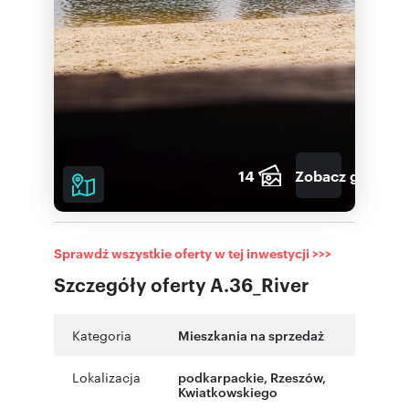
14
Zobacz galerię
Sprawdź wszystkie oferty w tej inwestycji >>>
Szczegóły oferty A.36_River
Kategoria
Mieszkania na sprzedaż
Lokalizacja
podkarpackie
,
Rzeszów
,
Kwiatkowskiego