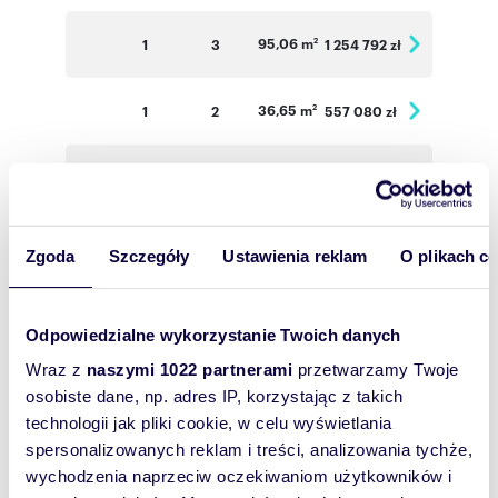
95,06 m
1
3
1 254 792 zł
2
36,65 m
1
2
557 080 zł
2
49,85 m
1
2
643 065 zł
2
34,47 m
2
2
530 838 zł
2
Zgoda
Szczegóły
Ustawienia reklam
O plikach c
33,86 m
2
2
5 021 444 zł
2
Odpowiedzialne wykorzystanie Twoich danych
Wraz z
naszymi 1022 partnerami
przetwarzamy Twoje
34,52 m
2
2
531 608 zł
2
osobiste dane, np. adres IP, korzystając z takich
technologii jak pliki cookie, w celu wyświetlania
66,83 m
2
3
935 620 zł
2
spersonalizowanych reklam i treści, analizowania tychże,
wychodzenia naprzeciw oczekiwaniom użytkowników i