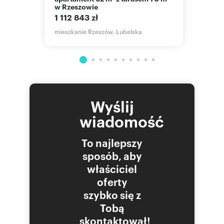
w Rzeszowie
kuch
1 112 843 zł
969 
mieszkanie Rzeszów, Lubelska
mieszk
Wyślij
wiadomość
To najlepszy
sposób, aby
właściciel
oferty
szybko się z
Tobą
skontaktował!