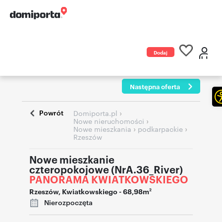
Dodaj
ogłoszenie
Następna oferta
Powrót
›
Domiporta.pl
›
Nowe nieruchomości
›
›
Nowe mieszkania
podkarpackie
Rzeszów
Nowe mieszkanie
czteropokojowe (NrA.36_River)
PANORAMA KWIATKOWSKIEGO
Rzeszów
,
Kwiatkowskiego
- 68,98m
2
Nierozpoczęta