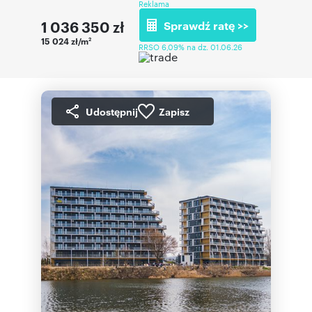
Reklama
1 036 350
zł
Sprawdź ratę >>
15 024 zł/m
2
RRSO 6,09% na dz. 01.06.26
Udostępnij
Zapisz