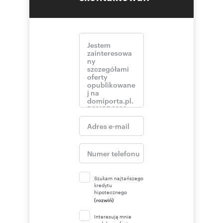
Szukam najtańszego
kredytu
hipotecznego
(rozwiń)
Interesują mnie