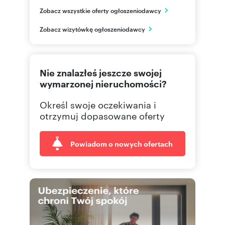
NG Kwiatkowskiego
Zobacz wszystkie oferty ogłoszeniodawcy
ul. Kwiatkowskiego 44A/1
Rzeszów
Zobacz wizytówkę ogłoszeniodawcy
podkarpackie
577 51
Pokaż telefon
Nie znalazłeś jeszcze swojej
665 00
Pokaż telefon
wymarzonej nieruchomości?
Określ swoje oczekiwania i
695 00
Pokaż telefon
otrzymuj dopasowane oferty
Powiadom o nowych ofertach