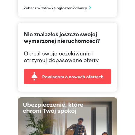
Rzeszów
Zobacz wizytówkę ogłoszeniodawcy
podkarpackie
577 51
Pokaż telefon
Nie znalazłeś jeszcze swojej
665 00
Pokaż telefon
wymarzonej nieruchomości?
Określ swoje oczekiwania i
695 00
Pokaż telefon
otrzymuj dopasowane oferty
Powiadom o nowych ofertach