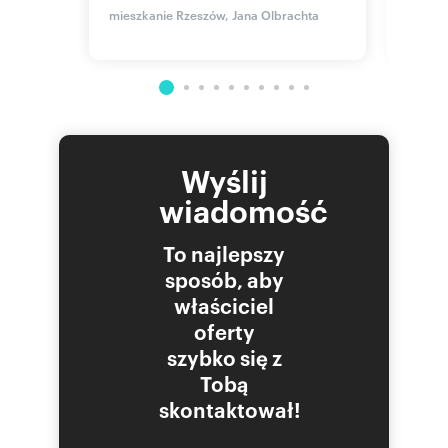
537 
mieszkanie Rzeszów, Jana Olbrachta
mieszk
Granic
Wyślij
wiadomość
To najlepszy
sposób, aby
właściciel
oferty
szybko się z
Tobą
skontaktował!