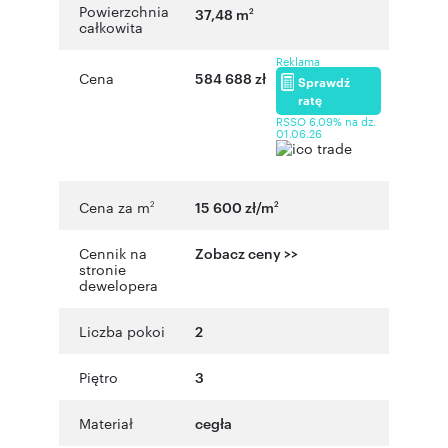
Powierzchnia
37,48 m
2
całkowita
Reklama
Cena
584 688 zł
Sprawdź
ratę
RSSO 6,09% na dz.
01.06.26
Cena za m
15 600 zł/m
2
2
Cennik na
Zobacz ceny >>
stronie
dewelopera
Liczba pokoi
2
Piętro
3
Materiał
cegła