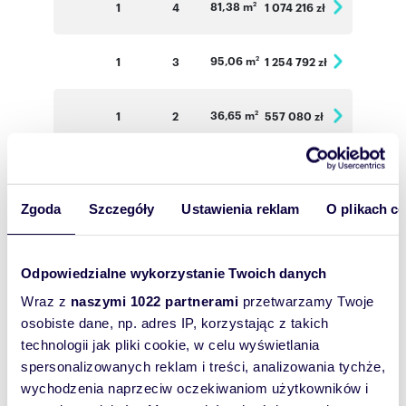
81,38 m
1
4
1 074 216 zł
2
95,06 m
1
3
1 254 792 zł
2
36,65 m
1
2
557 080 zł
2
49,85 m
1
2
643 065 zł
2
Zgoda
Szczegóły
Ustawienia reklam
O plikach c
34,47 m
2
2
530 838 zł
2
Odpowiedzialne wykorzystanie Twoich danych
33,86 m
2
2
5 021 444 zł
2
Wraz z
naszymi 1022 partnerami
przetwarzamy Twoje
osobiste dane, np. adres IP, korzystając z takich
34,52 m
2
2
531 608 zł
2
technologii jak pliki cookie, w celu wyświetlania
spersonalizowanych reklam i treści, analizowania tychże,
66,83 m
2
3
935 620 zł
wychodzenia naprzeciw oczekiwaniom użytkowników i
2