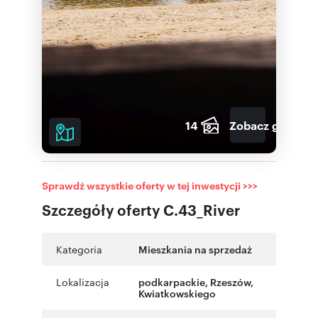
14
Zobacz galerię
Sprawdź wszystkie oferty w tej inwestycji >>>
Szczegóły oferty C.43_River
Kategoria
Mieszkania na sprzedaż
Lokalizacja
podkarpackie
,
Rzeszów
,
Kwiatkowskiego