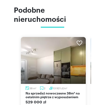
Podobne
nieruchomości
m
m
zł/m
m
38
2
13 921
43
2
2
2
Na sprzedaż nowoczesne 38m² na
Do sprzedania komfortowe 2-
em i
ostatnim piętrze z wyposażeniem
pokoj
Rzesz
529 000 zł