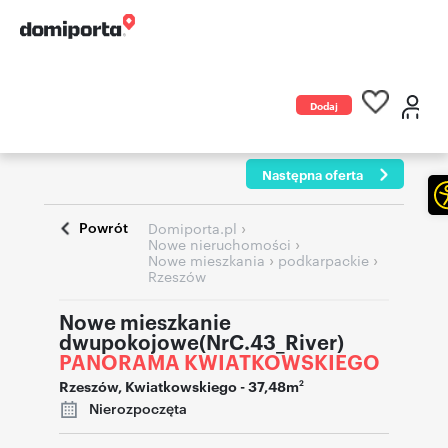
Dodaj
ogłoszenie
Następna oferta
Powrót
›
Domiporta.pl
›
Nowe nieruchomości
›
›
Nowe mieszkania
podkarpackie
Rzeszów
Nowe mieszkanie
dwupokojowe(NrC.43_River)
PANORAMA KWIATKOWSKIEGO
Rzeszów
,
Kwiatkowskiego
- 37,48m
2
Nierozpoczęta