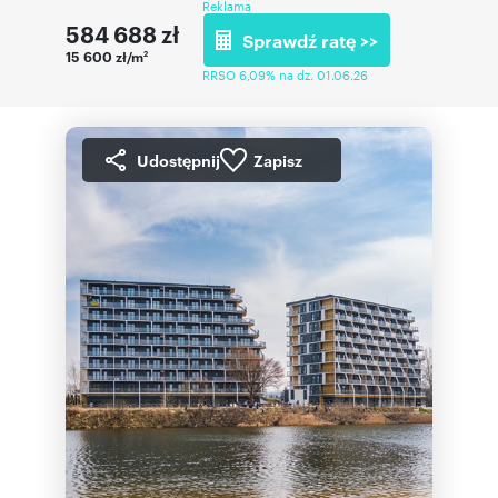
Reklama
584 688
zł
Sprawdź ratę >>
15 600 zł/m
2
RRSO 6,09% na dz. 01.06.26
Udostępnij
Zapisz