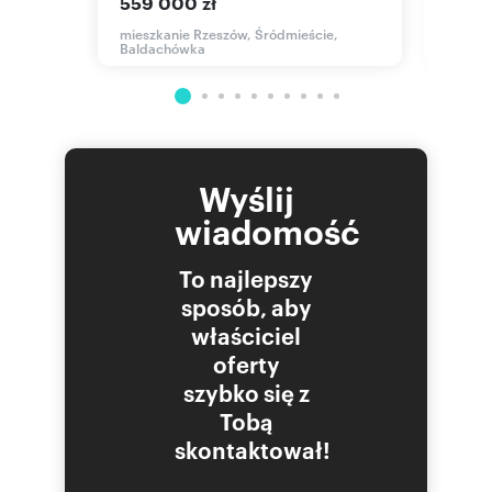
559 000 zł
mieszk
mieszkanie Rzeszów, Śródmieście,
Baldachówka
Wyślij
wiadomość
To najlepszy
sposób, aby
właściciel
oferty
szybko się z
Tobą
skontaktował!