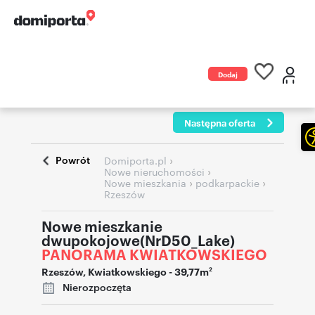
Dodaj
ogłoszenie
Następna oferta
Powrót
›
Domiporta.pl
›
Nowe nieruchomości
›
›
Nowe mieszkania
podkarpackie
Rzeszów
Nowe mieszkanie
dwupokojowe(NrD50_Lake)
PANORAMA KWIATKOWSKIEGO
Rzeszów
,
Kwiatkowskiego
- 39,77m
2
Nierozpoczęta