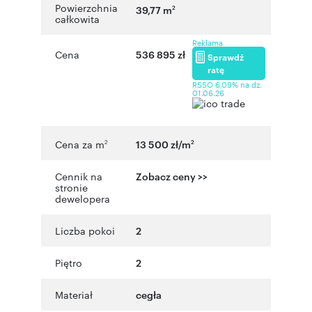
Powierzchnia
39,77 m
2
całkowita
Reklama
Cena
536 895 zł
Sprawdź
ratę
RSSO 6,09% na dz.
01.06.26
Cena za m
13 500 zł/m
2
2
Cennik na
Zobacz ceny >>
stronie
dewelopera
Liczba pokoi
2
Piętro
2
Materiał
cegła