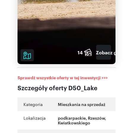
14
Zobacz galerię
Sprawdź wszystkie oferty w tej inwestycji >>>
Szczegóły oferty D50_Lake
Kategoria
Mieszkania na sprzedaż
Lokalizacja
podkarpackie
,
Rzeszów
,
Kwiatkowskiego