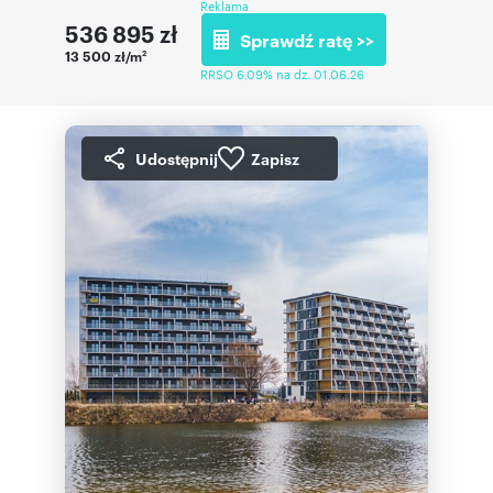
Reklama
536 895
zł
Sprawdź ratę >>
13 500 zł/m
2
RRSO 6,09% na dz. 01.06.26
Udostępnij
Zapisz