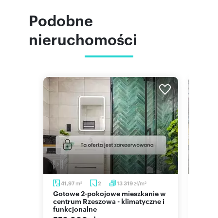
Podobne
nieruchomości
/m
m
zł/m
41,97
2
13 319
44,
2
2
2
Gotowe 2-pokojowe mieszkanie w
Polecam 2-pokojowe mieszkanie z
eszowie
centrum Rzeszowa - klimatyczne i
balko
funkcjonalne
529 