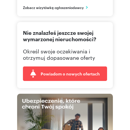
Rzeszów
Zobacz wizytówkę ogłoszeniodawcy
podkarpackie
577 51
Pokaż telefon
Nie znalazłeś jeszcze swojej
665 00
Pokaż telefon
wymarzonej nieruchomości?
Określ swoje oczekiwania i
695 00
Pokaż telefon
otrzymuj dopasowane oferty
Powiadom o nowych ofertach