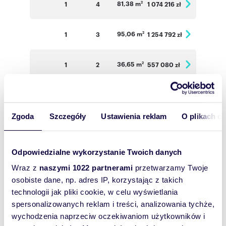
81,38 m
1
4
1 074 216 zł
2
95,06 m
1
3
1 254 792 zł
2
36,65 m
1
2
557 080 zł
2
49,85 m
1
2
643 065 zł
2
Zgoda
Szczegóły
Ustawienia reklam
O plikach c
34,47 m
2
2
530 838 zł
2
Odpowiedzialne wykorzystanie Twoich danych
33,86 m
2
2
5 021 444 zł
2
Wraz z
naszymi 1022 partnerami
przetwarzamy Twoje
osobiste dane, np. adres IP, korzystając z takich
34,52 m
2
2
531 608 zł
2
technologii jak pliki cookie, w celu wyświetlania
spersonalizowanych reklam i treści, analizowania tychże,
66,83 m
2
3
935 620 zł
wychodzenia naprzeciw oczekiwaniom użytkowników i
2