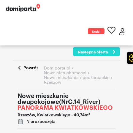
Dodaj
ogłoszenie
Następna oferta
Powrót
›
Domiporta.pl
›
Nowe nieruchomości
›
›
Nowe mieszkania
podkarpackie
Rzeszów
Nowe mieszkanie
dwupokojowe(NrC.14_River)
PANORAMA KWIATKOWSKIEGO
Rzeszów
,
Kwiatkowskiego
- 40,74m
2
Nierozpoczęta