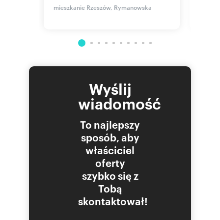
559 
i
mieszkanie Rzeszów, Rymanowska
mieszk
Balda
Wyślij
wiadomość
To najlepszy
sposób, aby
właściciel
oferty
szybko się z
Tobą
skontaktował!