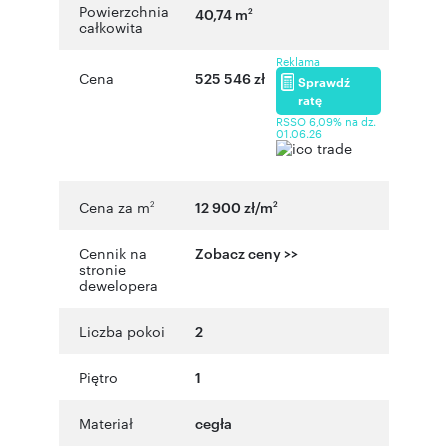
Powierzchnia
40,74 m
2
całkowita
Reklama
Cena
525 546 zł
Sprawdź
ratę
RSSO 6,09% na dz.
01.06.26
Cena za m
12 900 zł/m
2
2
Cennik na
Zobacz ceny >>
stronie
dewelopera
Liczba pokoi
2
Piętro
1
Materiał
cegła