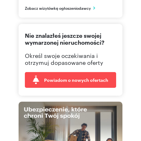
Rzeszów
Zobacz wizytówkę ogłoszeniodawcy
podkarpackie
577 51
Pokaż telefon
Nie znalazłeś jeszcze swojej
665 00
Pokaż telefon
wymarzonej nieruchomości?
Określ swoje oczekiwania i
695 00
Pokaż telefon
otrzymuj dopasowane oferty
Powiadom o nowych ofertach