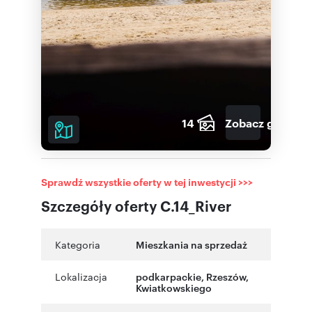
14
Zobacz galerię
Sprawdź wszystkie oferty w tej inwestycji >>>
Szczegóły oferty C.14_River
Kategoria
Mieszkania na sprzedaż
Lokalizacja
podkarpackie
,
Rzeszów
,
Kwiatkowskiego