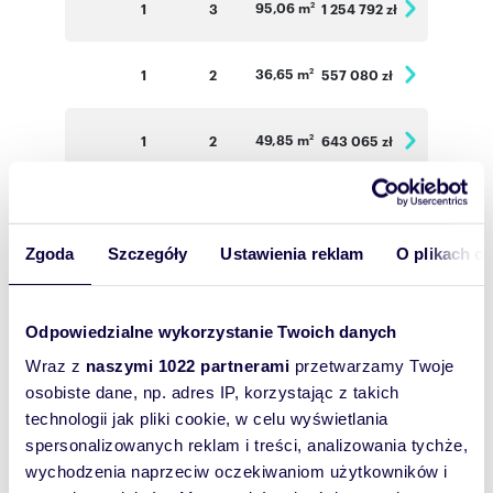
95,06 m
1
3
1 254 792 zł
2
36,65 m
1
2
557 080 zł
2
49,85 m
1
2
643 065 zł
2
34,47 m
2
2
530 838 zł
2
Zgoda
Szczegóły
Ustawienia reklam
O plikach c
33,86 m
2
2
5 021 444 zł
2
Odpowiedzialne wykorzystanie Twoich danych
34,52 m
2
2
531 608 zł
2
Wraz z
naszymi 1022 partnerami
przetwarzamy Twoje
osobiste dane, np. adres IP, korzystając z takich
66,83 m
2
3
935 620 zł
2
technologii jak pliki cookie, w celu wyświetlania
spersonalizowanych reklam i treści, analizowania tychże,
74,61 m
2
3
1 044 540 zł
wychodzenia naprzeciw oczekiwaniom użytkowników i
2