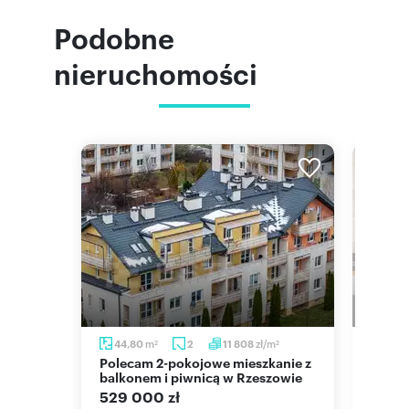
Podobne
nieruchomości
m
zł/m
44,80
2
11 808
41,9
2
2
2
Polecam 2-pokojowe mieszkanie z
Gotowe 2-pokojowe mieszkanie w
e
balkonem i piwnicą w Rzeszowie
centr
funkc
529 000 zł