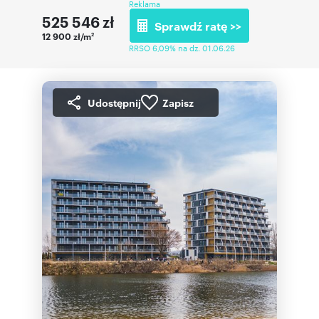
Reklama
525 546
zł
Sprawdź ratę >>
12 900 zł/m
2
RRSO 6,09% na dz. 01.06.26
Udostępnij
Zapisz