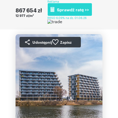
Reklama
867 654
zł
Sprawdź ratę >>
12 977 zł/m
2
RRSO 6,09% na dz. 01.06.26
Udostępnij
Zapisz