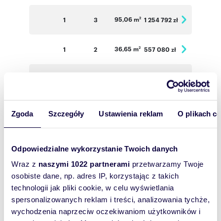
95,06 m
1
3
1 254 792 zł
2
36,65 m
1
2
557 080 zł
2
49,85 m
1
2
643 065 zł
2
34,47 m
2
2
530 838 zł
2
Zgoda
Szczegóły
Ustawienia reklam
O plikach c
33,86 m
2
2
5 021 444 zł
2
Odpowiedzialne wykorzystanie Twoich danych
Wraz z
naszymi 1022 partnerami
przetwarzamy Twoje
34,52 m
2
2
531 608 zł
2
osobiste dane, np. adres IP, korzystając z takich
technologii jak pliki cookie, w celu wyświetlania
66,83 m
2
3
935 620 zł
2
spersonalizowanych reklam i treści, analizowania tychże,
wychodzenia naprzeciw oczekiwaniom użytkowników i