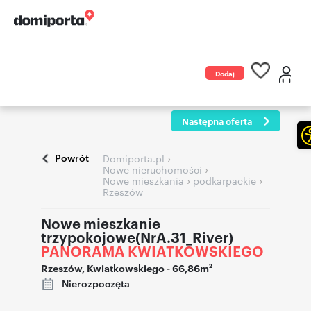
Dodaj
ogłoszenie
Następna oferta
Powrót
›
Domiporta.pl
›
Nowe nieruchomości
›
›
Nowe mieszkania
podkarpackie
Rzeszów
Nowe mieszkanie
trzypokojowe(NrA.31_River)
PANORAMA KWIATKOWSKIEGO
Rzeszów
,
Kwiatkowskiego
- 66,86m
2
Nierozpoczęta