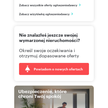
NG Kwiatkowskiego
Zobacz wszystkie oferty ogłoszeniodawcy
ul. Kwiatkowskiego 44A/1
Rzeszów
Zobacz wizytówkę ogłoszeniodawcy
podkarpackie
577 51
Pokaż telefon
Nie znalazłeś jeszcze swojej
665 00
Pokaż telefon
wymarzonej nieruchomości?
Określ swoje oczekiwania i
695 00
Pokaż telefon
otrzymuj dopasowane oferty
Powiadom o nowych ofertach