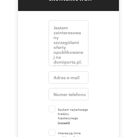
Szukam najtańszego
kredytu
hipotecznego
(rozwiń)
Interesują mnie