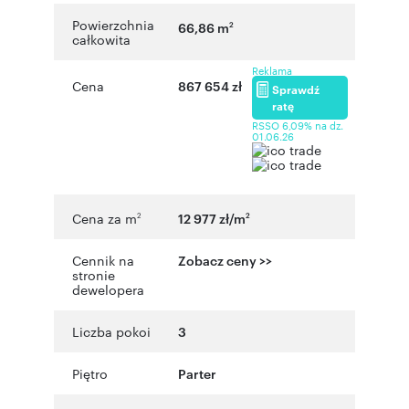
Powierzchnia
66,86 m
2
całkowita
Reklama
Cena
867 654 zł
Sprawdź
ratę
RSSO 6,09% na dz.
01.06.26
Cena za m
12 977 zł/m
2
2
Cennik na
Zobacz ceny >>
stronie
dewelopera
Liczba pokoi
3
Piętro
Parter