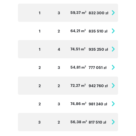
Numer oferty: A.31_River
59,37 m
1
3
832 300 zł
2
64,21 m
1
2
835 510 zł
2
74,51 m
1
4
935 250 zł
2
54,81 m
2
3
777 051 zł
2
72,27 m
2
2
942 760 zł
2
74,86 m
2
3
981 240 zł
2
56,38 m
3
2
817 510 zł
2