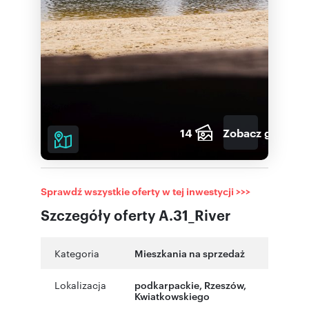
14
Zobacz galerię
Sprawdź wszystkie oferty w tej inwestycji >>>
Szczegóły oferty A.31_River
Kategoria
Mieszkania na sprzedaż
Lokalizacja
podkarpackie
,
Rzeszów
,
Kwiatkowskiego