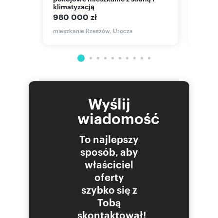
klimatyzacją
pole
980 000 zł
829 
mieszkanie Rzeszów, Urocza
mieszk
Wyślij
wiadomość
To najlepszy
sposób, aby
właściciel
oferty
szybko się z
Tobą
skontaktował!