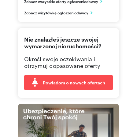
Zobacz wszystkie oferty ogłoszeniodawcy
ul. Kwiatkowskiego 44A/1
Rzeszów
Zobacz wizytówkę ogłoszeniodawcy
podkarpackie
577 51
Pokaż telefon
Nie znalazłeś jeszcze swojej
665 00
Pokaż telefon
wymarzonej nieruchomości?
Określ swoje oczekiwania i
695 00
Pokaż telefon
otrzymuj dopasowane oferty
Powiadom o nowych ofertach