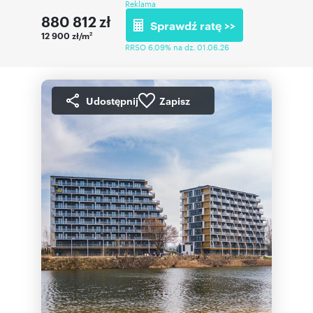
Reklama
880 812
zł
Sprawdź ratę >>
12 900 zł/m
2
RRSO 6,09% na dz. 01.06.26
Udostępnij
Zapisz