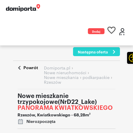
Dodaj
ogłoszenie
Następna oferta
Powrót
›
Domiporta.pl
›
Nowe nieruchomości
›
›
Nowe mieszkania
podkarpackie
Rzeszów
Nowe mieszkanie
trzypokojowe(NrD22_Lake)
PANORAMA KWIATKOWSKIEGO
Rzeszów
,
Kwiatkowskiego
- 68,28m
2
Nierozpoczęta