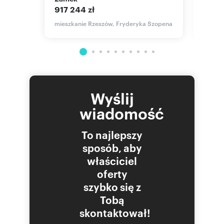
917 244 zł
980 
owa
mieszkanie Rzeszów, Fryderyka Szopena
mieszk
Wyślij
wiadomość
To najlepszy
sposób, aby
właściciel
oferty
szybko się z
Tobą
skontaktował!