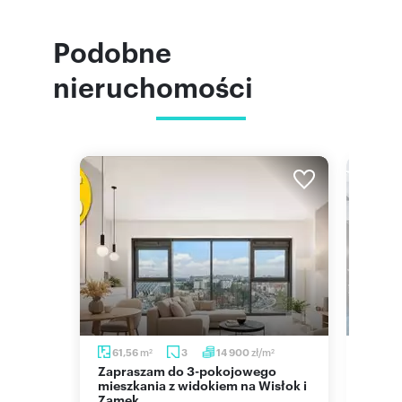
Podobne
nieruchomości
m
zł/m
61,56
3
14 900
65,5
2
2
2
Zapraszam do 3-pokojowego
Sprzedam nowoczesne 3-
arażem
mieszkania z widokiem na Wisłok i
pokoj
Zamek
klima