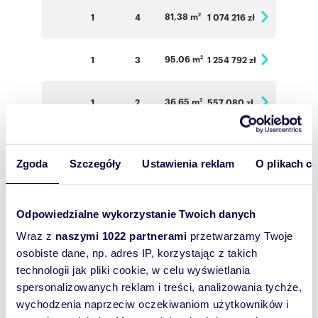
81,38 m
1
4
1 074 216 zł
2
95,06 m
1
3
1 254 792 zł
2
36,65 m
1
2
557 080 zł
2
49,85 m
1
2
643 065 zł
2
Zgoda
Szczegóły
Ustawienia reklam
O plikach c
34,47 m
2
2
530 838 zł
2
Odpowiedzialne wykorzystanie Twoich danych
33,86 m
2
2
5 021 444 zł
2
Wraz z
naszymi 1022 partnerami
przetwarzamy Twoje
osobiste dane, np. adres IP, korzystając z takich
technologii jak pliki cookie, w celu wyświetlania
34,52 m
2
2
531 608 zł
2
spersonalizowanych reklam i treści, analizowania tychże,
wychodzenia naprzeciw oczekiwaniom użytkowników i
66,83 m
2
3
935 620 zł
2