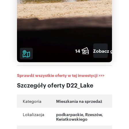
14
Zobacz galerię
Sprawdź wszystkie oferty w tej inwestycji >>>
Szczegóły oferty D22_Lake
Kategoria
Mieszkania na sprzedaż
Lokalizacja
podkarpackie
,
Rzeszów
,
Kwiatkowskiego