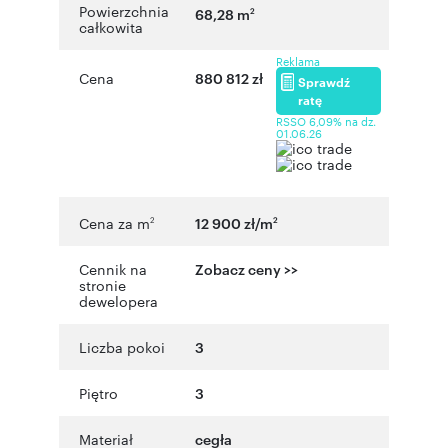
Powierzchnia
68,28 m
2
całkowita
Reklama
Cena
880 812 zł
Sprawdź
ratę
RSSO 6,09% na dz.
01.06.26
Cena za m
12 900 zł/m
2
2
Cennik na
Zobacz ceny >>
stronie
dewelopera
Liczba pokoi
3
Piętro
3
Materiał
cegła