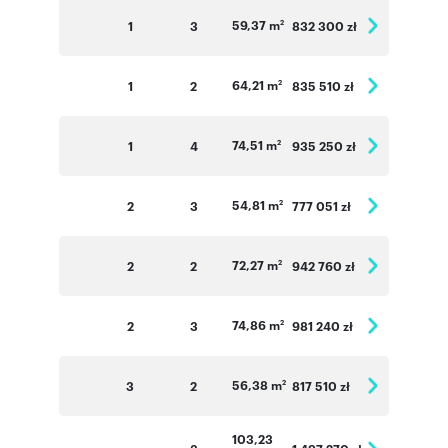
Numer oferty: D22_Lake
59,37 m
1
3
832 300 zł
2
64,21 m
1
2
835 510 zł
2
74,51 m
1
4
935 250 zł
2
54,81 m
2
3
777 051 zł
2
72,27 m
2
2
942 760 zł
2
74,86 m
2
3
981 240 zł
2
56,38 m
3
2
817 510 zł
2
103,23