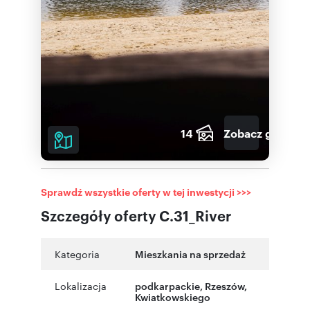
14
Zobacz galerię
Sprawdź wszystkie oferty w tej inwestycji >>>
Szczegóły oferty C.31_River
Kategoria
Mieszkania na sprzedaż
Lokalizacja
podkarpackie
,
Rzeszów
,
Kwiatkowskiego