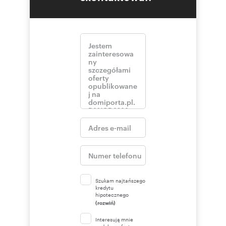
Szukam najtańszego
kredytu
hipotecznego
(rozwiń)
Interesują mnie