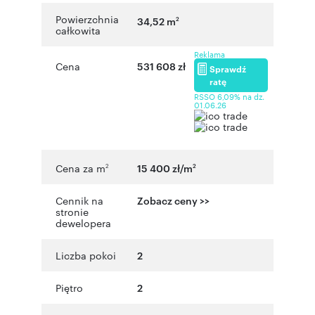
Powierzchnia
34,52 m
2
całkowita
Reklama
Cena
531 608 zł
Sprawdź
ratę
RSSO 6,09% na dz.
01.06.26
Cena za m
15 400 zł/m
2
2
Cennik na
Zobacz ceny >>
stronie
dewelopera
Liczba pokoi
2
Piętro
2