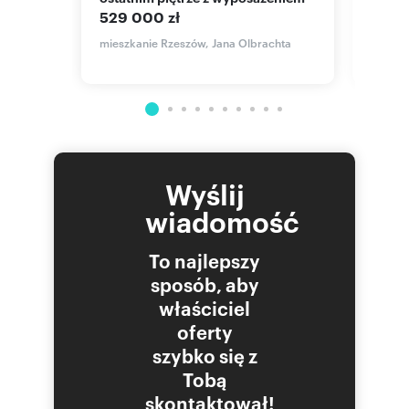
529 000 zł
511 9
a,
mieszkanie Rzeszów, Jana Olbrachta
mieszk
Wyślij
wiadomość
To najlepszy
sposób, aby
właściciel
oferty
szybko się z
Tobą
skontaktował!