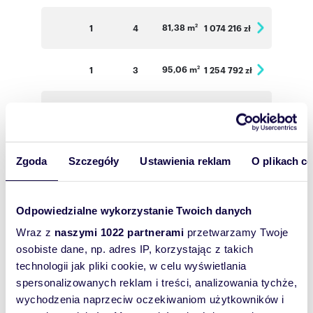
81,38 m
1
4
1 074 216 zł
2
95,06 m
1
3
1 254 792 zł
2
36,65 m
1
2
557 080 zł
2
49,85 m
1
2
643 065 zł
2
Zgoda
Szczegóły
Ustawienia reklam
O plikach c
34,47 m
2
2
530 838 zł
2
Odpowiedzialne wykorzystanie Twoich danych
Wraz z
naszymi 1022 partnerami
przetwarzamy Twoje
33,86 m
2
2
5 021 444 zł
2
osobiste dane, np. adres IP, korzystając z takich
technologii jak pliki cookie, w celu wyświetlania
66,83 m
2
3
935 620 zł
2
spersonalizowanych reklam i treści, analizowania tychże,
wychodzenia naprzeciw oczekiwaniom użytkowników i