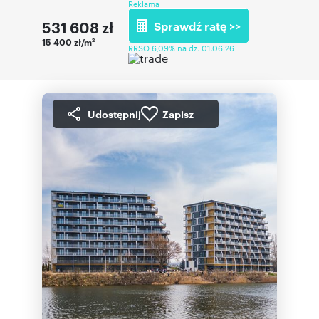
Reklama
531 608
zł
Sprawdź ratę >>
15 400 zł/m
2
RRSO 6,09% na dz. 01.06.26
Udostępnij
Zapisz