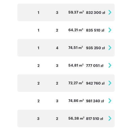
Numer oferty: C.31_River
59,37 m
1
3
832 300 zł
2
64,21 m
1
2
835 510 zł
2
74,51 m
1
4
935 250 zł
2
54,81 m
2
3
777 051 zł
2
72,27 m
2
2
942 760 zł
2
74,86 m
2
3
981 240 zł
2
56,38 m
3
2
817 510 zł
2