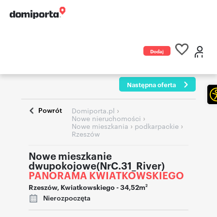
Dodaj
ogłoszenie
Następna oferta
Powrót
›
Domiporta.pl
›
Nowe nieruchomości
›
›
Nowe mieszkania
podkarpackie
Rzeszów
Nowe mieszkanie
dwupokojowe(NrC.31_River)
PANORAMA KWIATKOWSKIEGO
Rzeszów
,
Kwiatkowskiego
- 34,52m
2
Nierozpoczęta