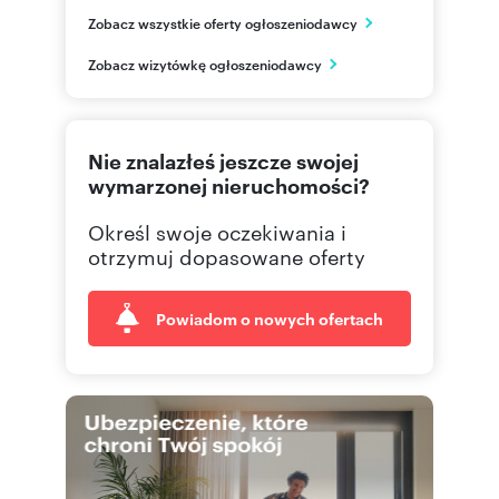
NG Kwiatkowskiego
Zobacz wszystkie oferty ogłoszeniodawcy
ul. Kwiatkowskiego 44A/1
Rzeszów
Zobacz wizytówkę ogłoszeniodawcy
podkarpackie
577 51
Pokaż telefon
Nie znalazłeś jeszcze swojej
665 00
Pokaż telefon
wymarzonej nieruchomości?
Określ swoje oczekiwania i
695 00
Pokaż telefon
otrzymuj dopasowane oferty
Powiadom o nowych ofertach