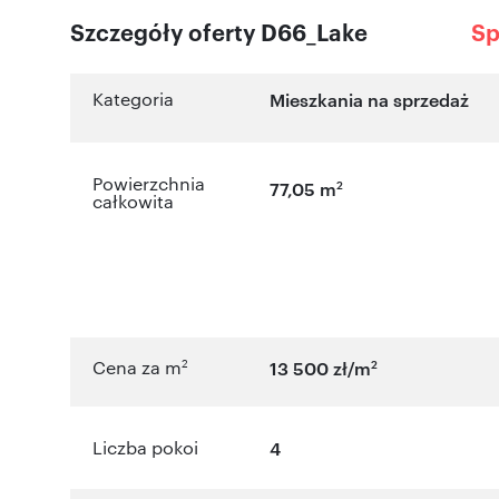
Szczegóły oferty D66_Lake
Sp
Kategoria
Mieszkania na sprzedaż
Powierzchnia
2
77,05 m
całkowita
2
2
Cena za m
13 500 zł/m
Liczba pokoi
4