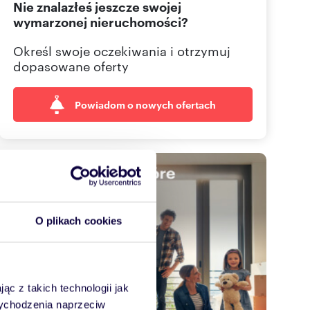
Nie znalazłeś jeszcze swojej
665 00
Pokaż telefon
wymarzonej nieruchomości?
695 00
Pokaż telefon
Określ swoje oczekiwania i otrzymuj
dopasowane oferty
Powiadom o nowych ofertach
O plikach cookies
ąc z takich technologii jak
 wychodzenia naprzeciw