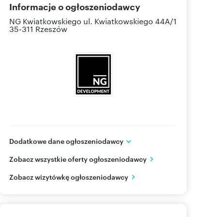
Informacje o ogłoszeniodawcy
NG Kwiatkowskiego
ul. Kwiatkowskiego 44A/1
35-311 Rzeszów
Dodatkowe dane ogłoszeniodawcy
NG Kwiatkowskiego
Zobacz wszystkie oferty ogłoszeniodawcy
ul. Kwiatkowskiego 44A/1
Rzeszów
podkarpackie
Zobacz wizytówkę ogłoszeniodawcy
577 51
Pokaż telefon