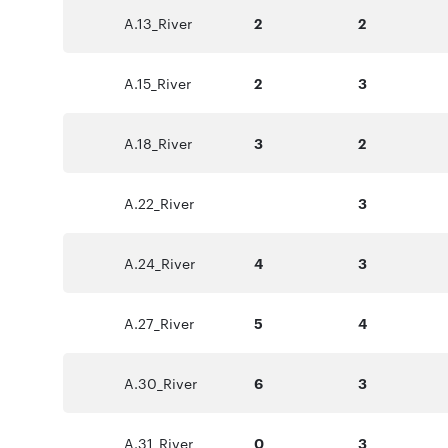
A.13_River
2
2
A.15_River
2
3
A.18_River
3
2
A.22_River
3
A.24_River
4
3
A.27_River
5
4
A.30_River
6
3
A.31_River
0
3