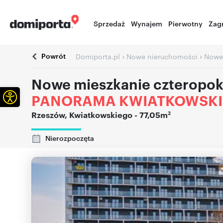
Sprzedaż
Wynajem
Pierwotny
Zag
Powrót
›
›
Domiporta.pl
Nowe nieruchomości
Nowe
Nowe mieszkanie czteropo
Otwórz pasek narzędzi
PANORAMA KWIATKOWSK
2
Rzeszów
,
Kwiatkowskiego
- 77,05m
Nierozpoczęta