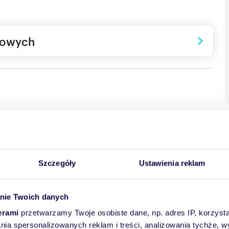
towych
szkaniowa Rzeszowa.
iatkowskiego bezpośrednio przy Żwirowni i będzie
Szczegóły
Ustawienia reklam
li w Rzeszowie - przynajmniej pod względem atrakcji,
aplanowane nasadzenie ponad 100 różnych gatunków kwiatów,
owadzone zostaną atrakcje przyjazne zarówno dla ludzi jak i
nie Twoich danych
erami
przetwarzamy Twoje osobiste dane, np. adres IP, korzystaj
m przede wszystkim na zdrowy, nowoczesny styl życia,
y zaplanowane także:
lania spersonalizowanych reklam i treści, analizowania tychże,