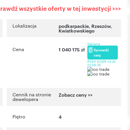
rawdź wszystkie oferty w tej inwestycji >>>
Lokalizacja
podkarpackie
,
Rzeszów
,
Kwiatkowskiego
Reklama
Cena
1 040 175 zł
Sprawdź
ratę
RSSO 6,09% na dz.
01.06.26
Cennik na stronie
Zobacz ceny >>
dewelopera
Piętro
4