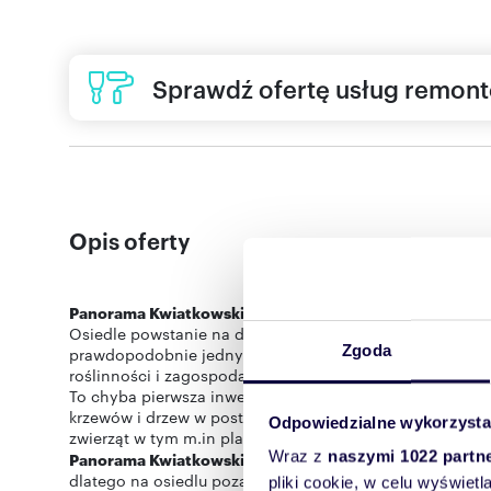
Sprawdź ofertę usług remon
Opis oferty
Panorama Kwiatkowskiego
- najnowsza propozycja mie
Osiedle powstanie na działce zlokalizowanej przy ul. Kw
Zgoda
prawdopodobnie jednym z najbardziej atrakcyjnych osied
roślinności i zagospodarowania terenu.
To chyba pierwsza inwestycja w Rzeszowie, która ma z
krzewów i drzew w postaci łąk kwietnych. Dodatkowo wpr
Odpowiedzialne wykorzysta
Wraz z
naszymi 1022 partn
Panorama Kwiatkowskiego
będzie projektem skierowany
dlatego na osiedlu poza wcześniej wspomnianymi został
pliki cookie, w celu wyświet