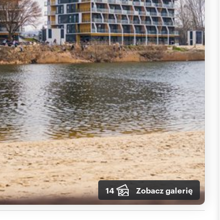
14
Zobacz galerię