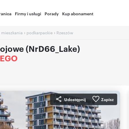
ranica
Firmy i usługi
Porady
Kup abonament
›
›
 mieszkania
podkarpackie
Rzeszów
kojowe (NrD66_Lake)
IEGO
Udostępnij
Zapisz