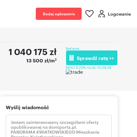
Logowanie
Dodaj ogłoszenie
1 040 175
zł
Reklama
Sprawdź ratę >>
2
13 500 zł/m
RRSO 6,09% na dz. 01.06.26
Wyślij wiadomość