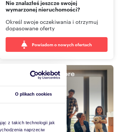
Nie znalazłeś jeszcze swojej
665 00
Pokaż telefon
wymarzonej nieruchomości?
695 00
Pokaż telefon
Określ swoje oczekiwania i otrzymuj
dopasowane oferty
Powiadom o nowych ofertach
O plikach cookies
ąc z takich technologii jak
 wychodzenia naprzeciw