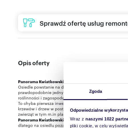
Sprawdź ofertę usług remon
Opis oferty
Panorama Kwiatkowskiego
- najnowsza propozycja mie
Osiedle powstanie na działce zlokalizowanej przy ul. Kw
Zgoda
prawdopodobnie jednym z najbardziej atrakcyjnych osied
roślinności i zagospodarowania terenu.
To chyba pierwsza inwestycja w Rzeszowie, która ma z
krzewów i drzew w postaci łąk kwietnych. Dodatkowo wpr
Odpowiedzialne wykorzysta
Wraz z
naszymi 1022 partn
Panorama Kwiatkowskiego
będzie projektem skierowany
dlatego na osiedlu poza wcześniej wspomnianymi został
pliki cookie, w celu wyświet