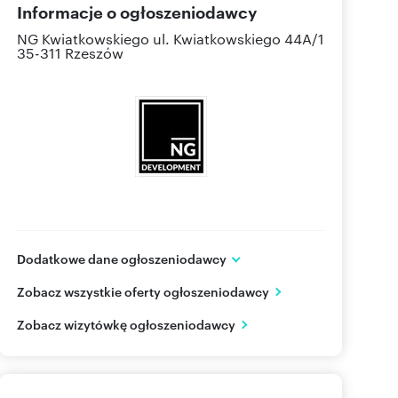
Informacje o ogłoszeniodawcy
NG Kwiatkowskiego
ul. Kwiatkowskiego 44A/1
35-311 Rzeszów
Dodatkowe dane ogłoszeniodawcy
NG Kwiatkowskiego
Zobacz wszystkie oferty ogłoszeniodawcy
ul. Kwiatkowskiego 44A/1
Rzeszów
podkarpackie
Zobacz wizytówkę ogłoszeniodawcy
577 51
Pokaż telefon