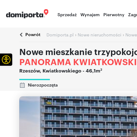
Sprzedaż
Wynajem
Pierwotny
Zag
Powrót
›
›
Domiporta.pl
Nowe nieruchomości
Nowe
Nowe mieszkanie trzypoko
Otwórz pasek narzędzi
PANORAMA KWIATKOWSK
2
Rzeszów
,
Kwiatkowskiego
- 46,1m
Nierozpoczęta