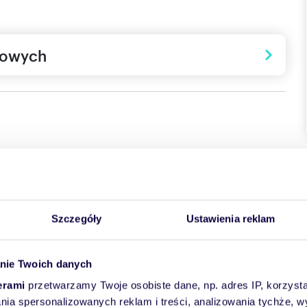
towych
szkaniowa Rzeszowa.
iatkowskiego bezpośrednio przy Żwirowni i będzie
Szczegóły
Ustawienia reklam
li w Rzeszowie - przynajmniej pod względem atrakcji,
aplanowane nasadzenie ponad 100 różnych gatunków kwiatów,
owadzone zostaną atrakcje przyjazne zarówno dla ludzi jak i
nie Twoich danych
erami
przetwarzamy Twoje osobiste dane, np. adres IP, korzystaj
m przede wszystkim na zdrowy, nowoczesny styl życia,
y zaplanowane także:
lania spersonalizowanych reklam i treści, analizowania tychże,