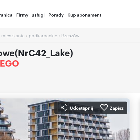
ranica
Firmy i usługi
Porady
Kup abonament
›
›
 mieszkania
podkarpackie
Rzeszów
jowe(NrC42_Lake)
IEGO
Udostępnij
Zapisz