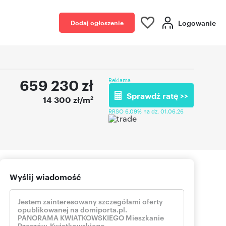
Logowanie
Dodaj ogłoszenie
659 230
zł
Reklama
Sprawdź ratę >>
2
14 300 zł/m
RRSO 6,09% na dz. 01.06.26
Wyślij wiadomość