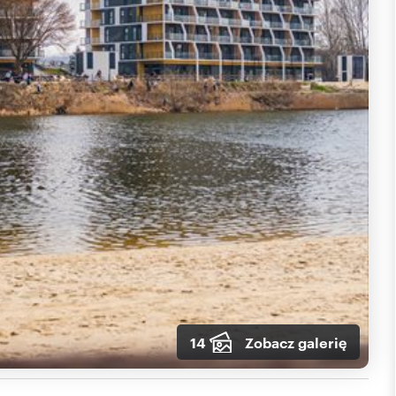
14
Zobacz galerię